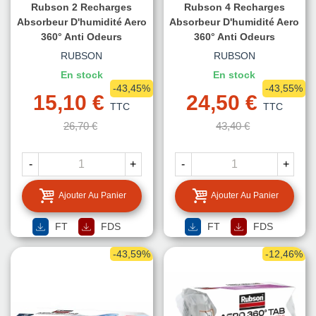
Rubson 2 Recharges
Rubson 4 Recharges
Absorbeur D'humidité Aero
Absorbeur D'humidité Aero
360° Anti Odeurs
360° Anti Odeurs
RUBSON
RUBSON
En stock
En stock
-43,45%
-43,55%
15,10 €
24,50 €
TTC
TTC
26,70 €
43,40 €
-
+
-
+
Ajouter Au Panier
Ajouter Au Panier
FT
FDS
FT
FDS
-43,59%
-12,46%