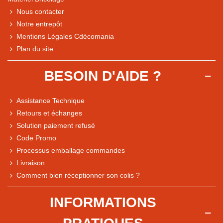
Nous contacter
Notre entrepôt
Mentions Légales Cdécomania
Plan du site
BESOIN D'AIDE ?
Assistance Technique
Retours et échanges
Solution paiement refusé
Code Promo
Processus emballage commandes
Livraison
Comment bien réceptionner son colis ?
Note du magasin sur Google
INFORMATIONS
Comparaison des performances du magasin
+ de 5 500 avis