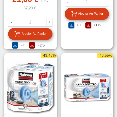
TTC
-
+
37,20 €
Ajouter Au Panier
-
+
FT
FDS
Ajouter Au Panier
FT
FDS
-43,45%
-43,55%