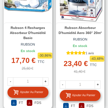
Rubson 4 Recharges
Rubson Absorbeur
Absorbeur D'humidité
D'humidité Aero 360° 20m²
Basic
RUBSON
RUBSON
En stock
En stock
1 avis
-30,86%
17,70 €
-43,48%
23,40 €
TTC
TTC
25,60 €
41,40 €
-
+
-
+
Ajouter Au Panier
Ajouter Au Panier
FT
FDS
FT
FDS