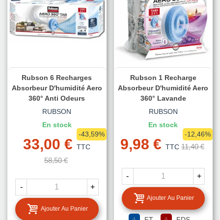
Rubson 6 Recharges
Rubson 1 Recharge
Absorbeur D'humidité Aero
Absorbeur D'humidité Aero
360° Anti Odeurs
360° Lavande
RUBSON
RUBSON
En stock
En stock
-43,59%
-12,46%
33,00 €
9,98 €
11,40 €
TTC
TTC
58,50 €
-
+
-
+
Ajouter Au Panier
Ajouter Au Panier
FT
FDS