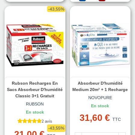
-43,55%
Rubson Recharges En
Absorbeur D'humidité
Sacs Absorbeur D'humidité
Medium 20m² + 1 Recharge
Classic 3+1 Gratuit
NOVOPURE
RUBSON
En stock
En stock
31,60 €
TTC
2 avis
-43,55%
21,00 €