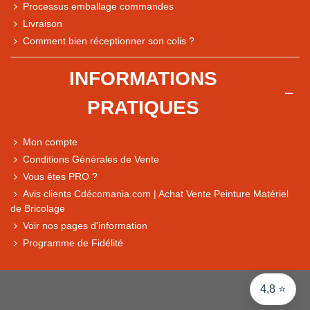
Processus emballage commandes
Livraison
Comment bien réceptionner son colis ?
Note du magasin sur Google
INFORMATIONS
Comparaison des performances du magasin
PRATIQUES
+ de 5 500 avis
● Exceptionnel
Mon compte
Express, Chez vous, Point relais, Retrait magasin
Conditions Générales de Vente
● Exceptionnel
Vous êtes PRO ?
Retours sous 14 jours
Avis clients Cdécomania.com | Achat Vente Peinture Matériel
de Bricolage
Voir nos pages d'information
● Exceptionnel
Programme de Fidélité
CB, PayPal 4x, Google Pay, Apple Pay, Alma
4,8 ⭐