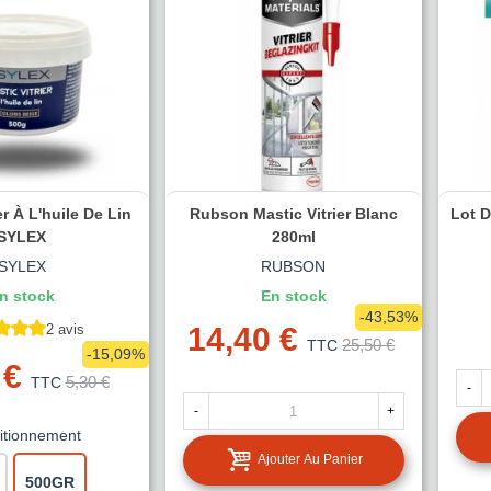
er À L'huile De Lin
Rubson Mastic Vitrier Blanc
Lot D
SYLEX
280ml
SYLEX
RUBSON
n stock
En stock
-43,53%
2 avis
14,40 €
25,50 €
TTC
-15,09%
 €
5,30 €
TTC
-
-
+
itionnement
Ajouter Au Panier
500GR