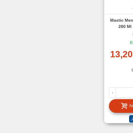
Mastic Menu
280 Ml
E
13,20
-
Aj