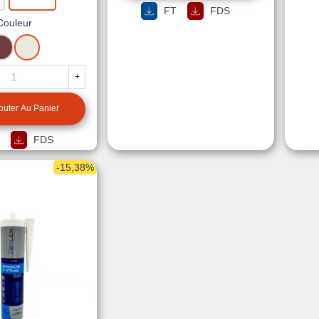
FT
FDS
Couleur
BRUN
BEIGE
+
outer Au Panier
FDS
-15,38%