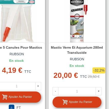
e 5 Canules Pour Mastics
Mastic Verre Et Aquarium 280ml
Translucide
RUBSON
RUBSON
En stock
En stock
4,19 €
-32,2%
TTC
20,00 €
29,50 €
TTC
+
-
+
Ajouter Au Panier
Ajouter Au Panier
FT