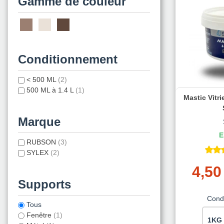
Gamme de couleur
Conditionnement
< 500 ML
(2)
500 ML à 1.4 L
(1)
Mastic Vitri
Marque
E
RUBSON
(3)
SYLEX
(2)
4,50
Supports
Cond
Tous
Fenêtre
(1)
1KG