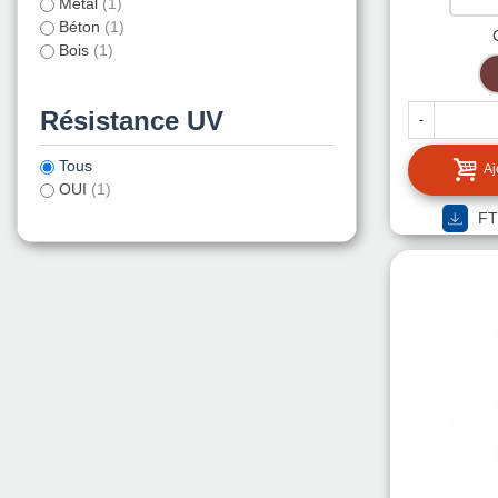
Métal
(1)
Béton
(1)
Bois
(1)
Résistance UV
-
Tous
Aj
OUI
(1)
FT