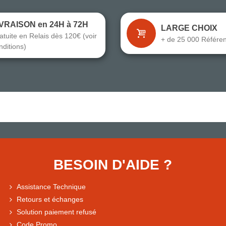
IVRAISON en 24H à 72H
LARGE CHOIX
atuite en Relais dès 120€ (voir
+ de 25 000 Référe
nditions)
BESOIN D'AIDE ?
Assistance Technique
Retours et échanges
Solution paiement refusé
Code Promo