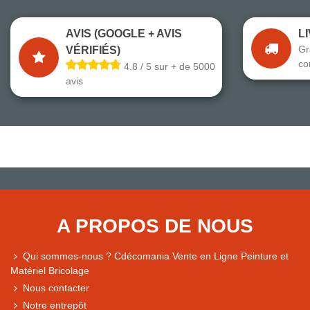
AVIS (GOOGLE + AVIS
L
Gr
VÉRIFIÉS)
co
4.8 / 5 sur + de 5000
avis
A PROPOS DE NOUS
Qui sommes-nous ? Cdécomania Vente en Ligne Peinture et
Matériel Bricolage
Nous contacter
Notre entrepôt