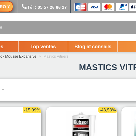
?
RO
Tél : 05 57 26 66 27
es
Top ventes
Blog et conseils
ic - Mousse Expansive
>
Mastics Vitriers
MASTICS VIT
.
-15,09%
-43,53%