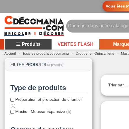
Vous êtes
P
Produits
VENTES FLASH
Marqu
Accueil
>
Tous les produits cdécomania
>
Droguerie - Quincaillerie
>
Mast
FILTRE PRODUITS
(5 produits)
Trier par ..
Type de produits
Préparation et protection du chantier
(1)
Mastic - Mousse Expansive
(5)