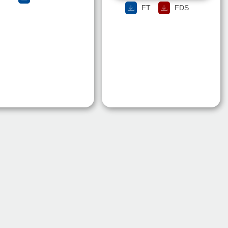
FT
FDS