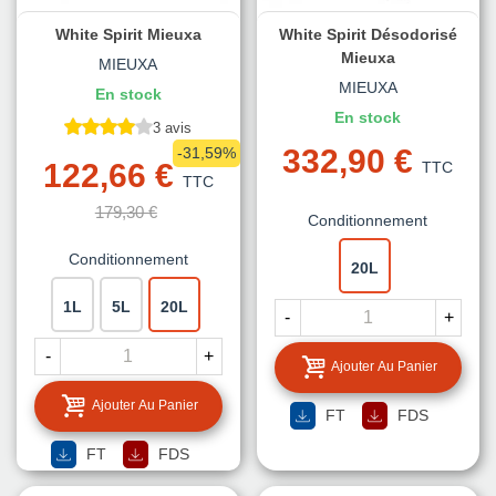
White Spirit Mieuxa
White Spirit Désodorisé
Mieuxa
MIEUXA
MIEUXA
En stock
En stock
3 avis
332,90 €
-31,59%
122,66 €
TTC
TTC
179,30 €
Conditionnement
Conditionnement
20L
1L
5L
20L
-
+
-
+
Ajouter Au Panier
Ajouter Au Panier
FT
FDS
FT
FDS