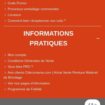
Code Promo
Processus emballage commandes
Livraison
Comment bien réceptionner son colis ?
Note du magasin sur Google
INFORMATIONS
Comparaison des performances du magasin
PRATIQUES
+ de 5 500 avis
● Exceptionnel
Mon compte
Express, Chez vous, Point relais, Retrait magasin
Conditions Générales de Vente
● Exceptionnel
Vous êtes PRO ?
Retours sous 14 jours
Avis clients Cdécomania.com | Achat Vente Peinture Matériel
de Bricolage
Voir nos pages d'information
● Exceptionnel
Programme de Fidélité
CB, PayPal 4x, Google Pay, Apple Pay, Alma
4,8 ⭐