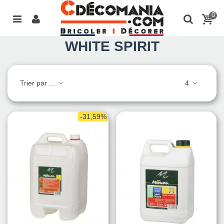
0
WHITE SPIRIT
Trier par ...
4
-31,59%