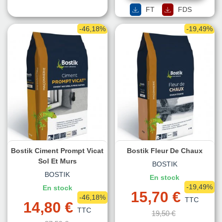
FT
FDS
-46,18%
-19,49%
Bostik Ciment Prompt Vicat
Bostik Fleur De Chaux
Sol Et Murs
BOSTIK
BOSTIK
En stock
-19,49%
En stock
15,70 €
-46,18%
TTC
14,80 €
TTC
19,50 €