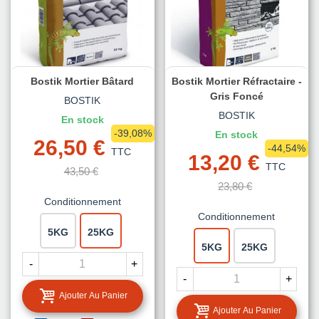
Bostik Mortier Bâtard
Bostik Mortier Réfractaire -
Gris Foncé
BOSTIK
BOSTIK
En stock
-39,08%
En stock
26,50 €
-44,54%
TTC
13,20 €
TTC
43,50 €
23,80 €
Conditionnement
Conditionnement
5KG
25KG
5KG
25KG
-
+
-
+
Ajouter Au Panier
Ajouter Au Panier