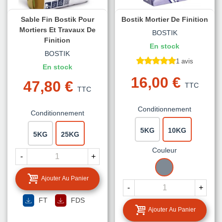
Sable Fin Bostik Pour
Bostik Mortier De Finition
Mortiers Et Travaux De
BOSTIK
Finition
En stock
BOSTIK
1 avis
En stock
16,00 €
47,80 €
TTC
TTC
Conditionnement
Conditionnement
5KG
10KG
5KG
25KG
Couleur
-
+
GRIS
Ajouter Au Panier
-
+
FT
FDS
Ajouter Au Panier