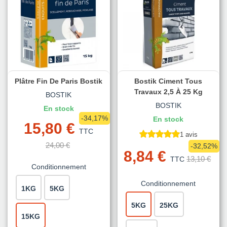
Plâtre Fin De Paris Bostik
Bostik Ciment Tous
Travaux 2,5 À 25 Kg
BOSTIK
BOSTIK
En stock
-34,17%
En stock
15,80 €
TTC
1 avis
24,00 €
-32,52%
8,84 €
13,10 €
TTC
Conditionnement
Conditionnement
1KG
5KG
5KG
25KG
15KG