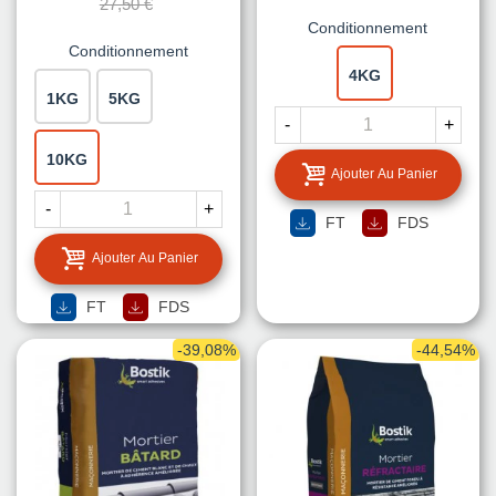
27,50 €
Conditionnement
Conditionnement
4KG
1KG
5KG
-
+
10KG
Ajouter Au Panier
-
+
FT
FDS
Ajouter Au Panier
FT
FDS
-39,08%
-44,54%