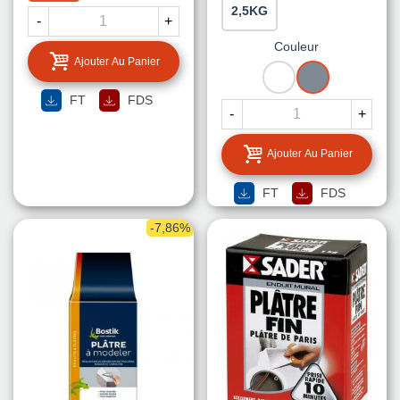
2,5KG
-
+
Couleur
Ajouter Au Panier
BLANC
GRIS
FT
FDS
-
+
Ajouter Au Panier
FT
FDS
-7,86%