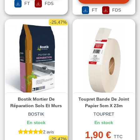
FT
FDS
FT
FDS
-25,47%
Bostik Mortier De
Toupret Bande De Joint
Réparation Sols Et Murs
Papier 5cm X 23m
BOSTIK
TOUPRET
En stock
En stock
2 avis
1,90 €
TTC
-25,47%