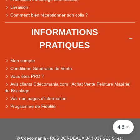
Livraison
Comment bien réceptionner son colis ?
Note du magasin sur Google
INFORMATIONS
Comparaison des performances du magasin
PRATIQUES
+ de 5 500 avis
● Exceptionnel
Mon compte
Express, Chez vous, Point relais, Retrait magasin
Conditions Générales de Vente
● Exceptionnel
Vous êtes PRO ?
Retours sous 14 jours
Avis clients Cdécomania.com | Achat Vente Peinture Matériel
de Bricolage
Voir nos pages d'information
● Exceptionnel
Programme de Fidélité
CB, PayPal 4x, Google Pay, Apple Pay, Alma
4,8 ⭐
© Cdecomania - RCS BORDEAUX 344 037 213 Siret :