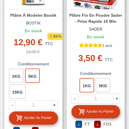
Plâtre À Modeler Bostik
Plâtre Fin En Poudre Sader
- Prise Rapide 10 Min
BOSTIK
SADER
En stock
-7,86%
En stock
12,90 €
TTC
1 avis
14,00 €
3,50 €
TTC
Conditionnement
Conditionnement
1KG
5KG
1KG
5KG
15KG
-
+
-
+
Ajouter Au Panier
Ajouter Au Panier
FT
FDS