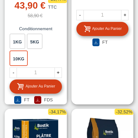
43,90 €
TTC
-
+
58,90 €
Conditionnement
Ajouter Au Panier
1KG
5KG
FT
10KG
-
+
Ajouter Au Panier
FT
FDS
-34,17%
-32,52%