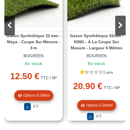
Gazon Synthétique 22 Mm -
Gazon Synthétique 52mm -
Maya - Coupe Sur Mesure -
KING - À La Coupe Sur
3 M
Mesure - Largeur 4 Mètres
BOGREEN
BOGREEN
En stock
En stock
1 avis
12.50 €
TTC
/ M²
20.90 €
TTC
/ M²
Options À Définir
Options À Définir
FT
FT