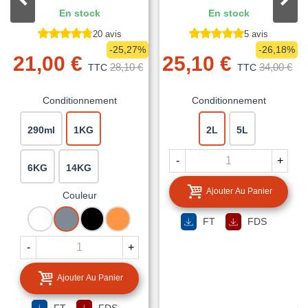
En stock
En stock
20 avis
5 avis
-25,27%
-26,18%
21,00 €
25,10 €
28,10 €
34,00 €
TTC
TTC
Conditionnement
Conditionnement
290ml
1KG
2L
5L
-
+
6KG
14KG
Ajouter Au Panier
Couleur
BLANC
GRIS
NOIR
TUILE
FT
FDS
-
+
Ajouter Au Panier
FT
FDS