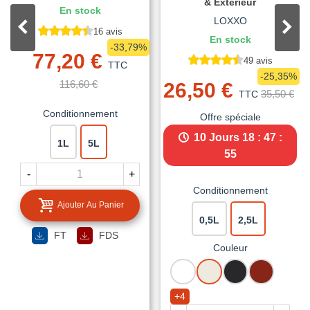
& Extérieur
En stock
LOXXO
16 avis
En stock
-33,79%
77,20 €
49 avis
TTC
-25,35%
116,60 €
26,50 €
35,50 €
TTC
Conditionnement
Offre spéciale
10 Jours
18 : 47 :
1L
5L
54
-
+
Conditionnement
Ajouter Au Panier
0,5L
2,5L
FT
FDS
Couleur
BLANC
BLANC
NOIR
ROUGE
CREME
MAT
BASQUE
+4