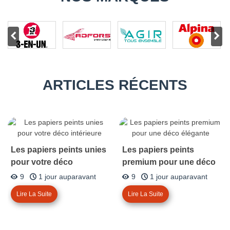
ARTICLES RÉCENTS
Les papiers peints unies
Les papiers peints
pour votre déco
premium pour une déco
intérieure
élégante
9
1 jour auparavant
9
1 jour auparavant
Lire La Suite
Lire La Suite