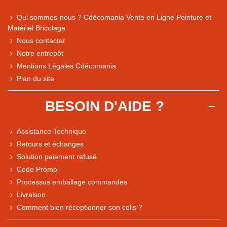
Qui sommes-nous ? Cdécomania Vente en Ligne Peinture et
Matériel Bricolage
Nous contacter
Notre entrepôt
Mentions Légales Cdécomania
Plan du site
BESOIN D'AIDE ?
Assistance Technique
Retours et échanges
Solution paiement refusé
Code Promo
Processus emballage commandes
Livraison
Note du magasin sur Google
Comment bien réceptionner son colis ?
Comparaison des performances du magasin