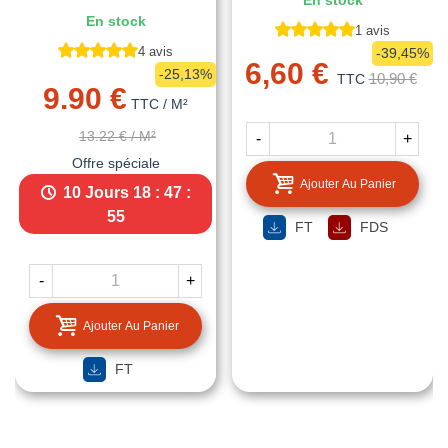
En stock
En stock
1 avis
4 avis
-39,45%
6,60 €
-25,13%
10,90 €
TTC
9.90 €
TTC
/ M²
13.22 €
/ M²
-
+
Offre spéciale
Ajouter Au Panier
10 Jours
18 : 47 :
54
FT
FDS
-
+
Ajouter Au Panier
FT