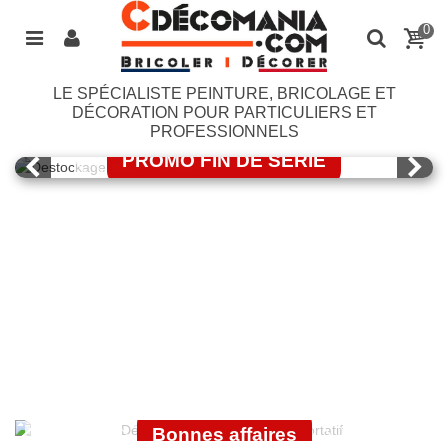
0
LE SPÉCIALISTE PEINTURE, BRICOLAGE ET
LASURE BONDEX
DÉCORATION POUR PARTICULIERS ET
PROFESSIONNELS
PROMO FIN DE SERIE
J'EN PROFITE
OUTILLAGE
ÉLECTROPORTATIF
GUITTET
Bonnes affaires