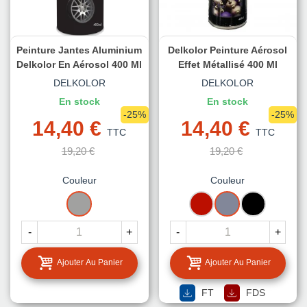
Peinture Jantes Aluminium
Delkolor Peinture Aérosol
Delkolor En Aérosol 400 Ml
Effet Métallisé 400 Ml
DELKOLOR
DELKOLOR
En stock
En stock
-25%
-25%
14,40 €
14,40 €
TTC
TTC
19,20 €
19,20 €
Couleur
Couleur
RAL
ROUGE
ARGENT
NOIR
9006
ALUMINIUM
-
+
-
+
BLANC
Ajouter Au Panier
Ajouter Au Panier
FT
FDS