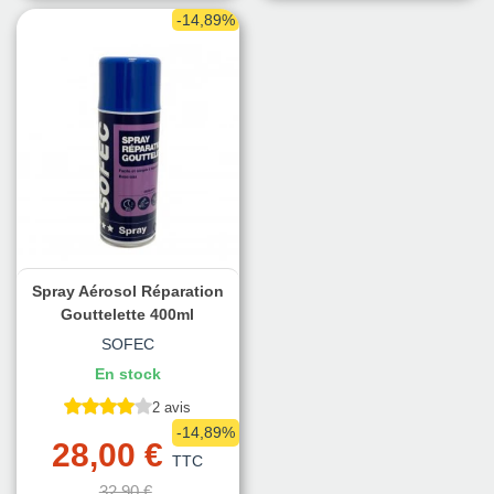
-14,89%
Spray Aérosol Réparation
Gouttelette 400ml
SOFEC
En stock
2 avis
-14,89%
28,00 €
TTC
32,90 €