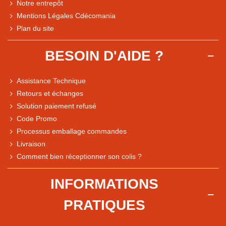
Notre entrepôt
Mentions Légales Cdécomania
Plan du site
BESOIN D'AIDE ?
Assistance Technique
Retours et échanges
Solution paiement refusé
Code Promo
Processus emballage commandes
Livraison
Comment bien réceptionner son colis ?
Note du magasin sur Google
INFORMATIONS
Comparaison des performances du magasin
PRATIQUES
+ de 5 500 avis
● Exceptionnel