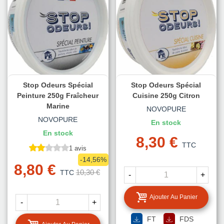
Stop Odeurs Spécial
Stop Odeurs Spécial
Peinture 250g Fraîcheur
Cuisine 250g Citron
Marine
NOVOPURE
NOVOPURE
En stock
En stock
8,30 €
TTC
1 avis
-14,56%
8,80 €
10,30 €
TTC
-
+
Ajouter Au Panier
-
+
FT
FDS