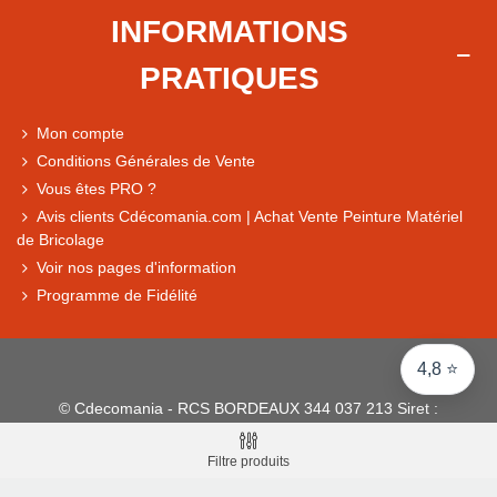
Note du magasin sur Google
INFORMATIONS
Comparaison des performances du magasin
PRATIQUES
+ de 5 500 avis
● Exceptionnel
Mon compte
Express, Chez vous, Point relais, Retrait magasin
Conditions Générales de Vente
● Exceptionnel
Vous êtes PRO ?
Retours sous 14 jours
Avis clients Cdécomania.com | Achat Vente Peinture Matériel
de Bricolage
Voir nos pages d'information
● Exceptionnel
Programme de Fidélité
CB, PayPal 4x, Google Pay, Apple Pay, Alma
4,8 ⭐
© Cdecomania - RCS BORDEAUX 344 037 213 Siret :
344 037 213 001 31 - 1922-2026 Tous droits réservés
Filtre produits