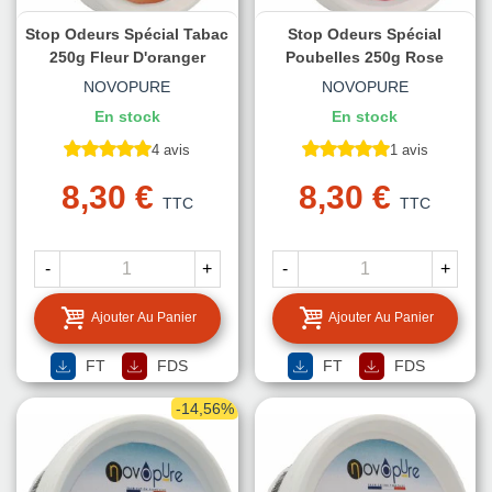
Stop Odeurs Spécial Tabac
Stop Odeurs Spécial
250g Fleur D'oranger
Poubelles 250g Rose
NOVOPURE
NOVOPURE
En stock
En stock
4 avis
1 avis
8,30 €
8,30 €
TTC
TTC
-
+
-
+
Ajouter Au Panier
Ajouter Au Panier
FT
FDS
FT
FDS
-14,56%