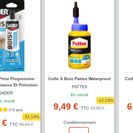
Prise Progressive
Colle À Bois Pattex Waterproof
Col
stance Et Précision
PATTEX
SADER
En stock
-12,13%
n stock
9,49 €
6
10,80 €
TTC
4 avis
-31,14%
 €
Conditionnement
45,60 €
TTC