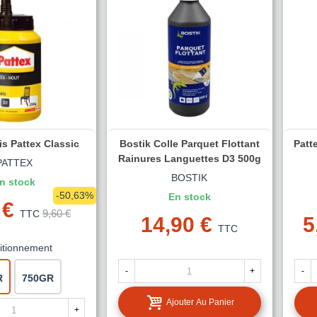
is Pattex Classic
Bostik Colle Parquet Flottant
Patt
Rainures Languettes D3 500g
PATTEX
BOSTIK
n stock
-50,63%
En stock
 €
9,60 €
TTC
14,90 €
5
TTC
itionnement
-
+
-
R
750GR
Ajouter Au Panier
+