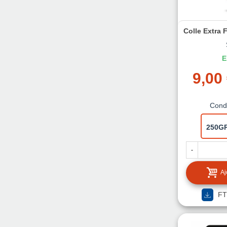
Béton
(3)
Bois
(7)
Ciment
(1)
Colle Extra 
Portes
(2)
Sols
(6)
E
Briques
(2)
Plâtre
(2)
9,00
Plastiques
(1)
PVC
(1)
Boiserie
(4)
Cond
Appuis fenêtres
(1)
250G
-
Aj
FT