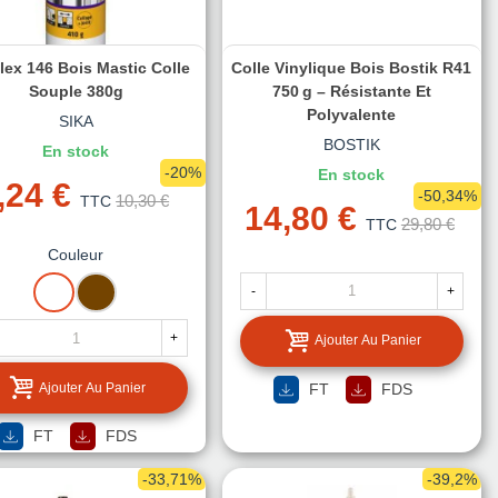
lex 146 Bois Mastic Colle
Colle Vinylique Bois Bostik R41
Souple 380g
750 G – Résistante Et
Polyvalente
SIKA
BOSTIK
En stock
-20%
En stock
,24 €
-50,34%
10,30 €
TTC
14,80 €
29,80 €
TTC
Couleur
BLANC
MARRON
-
+
+
Ajouter Au Panier
Ajouter Au Panier
FT
FDS
FT
FDS
-33,71%
-39,2%