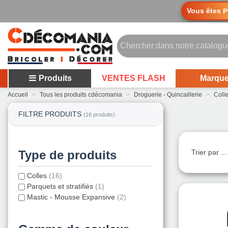
Vous êtes
P
Produits
VENTES FLASH
Marqu
Accueil
>
Tous les produits cdécomania
>
Droguerie - Quincaillerie
>
Coll
FILTRE PRODUITS
(16 produits)
Type de produits
Trier par ..
Colles
(16)
Parquets et stratifiés
(1)
Mastic - Mousse Expansive
(2)