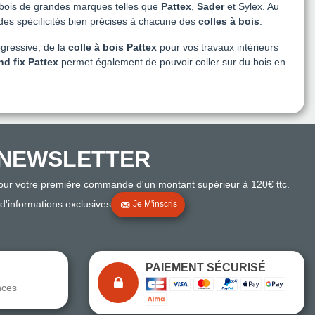
 bois de grandes marques telles que
Pattex
,
Sader
et Sylex. Au
e des spécificités bien précises à chacune des
colles à bois
.
ogressive, de la
colle à bois Pattex
pour vos travaux intérieurs
nd fix Pattex
permet également de pouvoir coller sur du bois en
NEWSLETTER
pour votre première commande d'un montant supérieur à 120€ ttc.
 d'informations exclusives
Je M'inscris
PAIEMENT SÉCURISÉ
nces