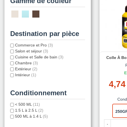
Gamme de couleur
Destination par pièce
Commerce et Pro
(3)
Salon et séjour
(3)
Cuisine et Salle de bain
(3)
Colle À Bo
Chambre
(3)
Extérieur
(2)
E
Intérieur
(1)
4,74
Conditionnement
Cond
< 500 ML
(11)
1.5 L à 2.5 L
(2)
250G
500 ML à 1.4 L
(5)
-