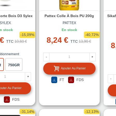
Forte Bois D3 Sylex
Pattex Colle À Bois PU 200g
Sikaf
SYLEX
PATTEX
n stock
En stock
-15,09%
-40,72%
 €
8,24 €
10,60 €
13,90 €
TTC
TTC
8
itionnement
-
+
R
750GR
Ajouter Au Panier
+
-
FT
FDS
outer Au Panier
FDS
-31,14%
-12,13%