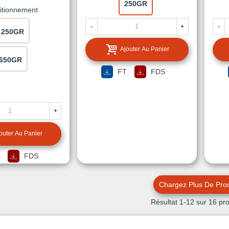
250GR
itionnement
-
+
-
250GR
Ajouter Au Panier
650GR
FT
FDS
+
outer Au Panier
FDS
Chargez Plus De Prod
Résultat
1
-12 sur 16 pro