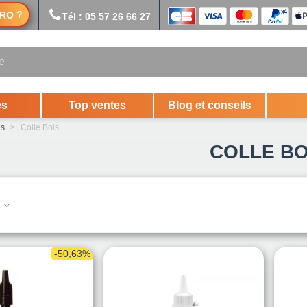
?
RO
Tél : 05 57 26 66 27
es
Top ventes
Blog et conseils
es
>
Colle Bois
COLLE BO
.
-50,63%