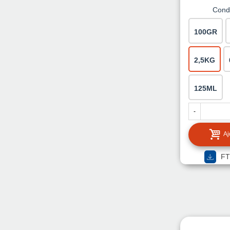
Cond
100GR
2,5KG
125ML
-
Aj
FT