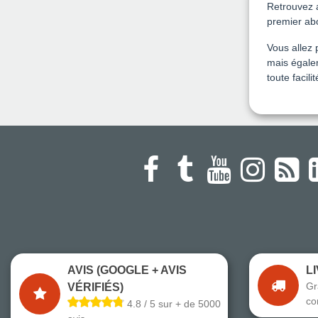
Retrouvez 
premier abo
Vous allez 
mais égale
toute facili
AVIS (GOOGLE + AVIS
L
Gr
VÉRIFIÉS)
co
4.8 / 5 sur + de 5000