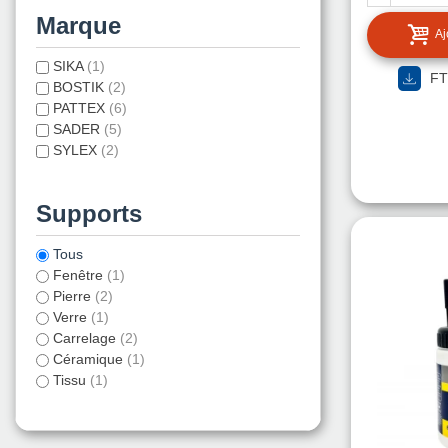
Marque
Aj
SIKA
(1)
FT
BOSTIK
(2)
PATTEX
(6)
SADER
(5)
SYLEX
(2)
Supports
Tous
Fenêtre
(1)
Pierre
(2)
Verre
(1)
Carrelage
(2)
Céramique
(1)
Tissu
(1)
Bois et dérivés
(6)
Métal
(2)
Murs
(4)