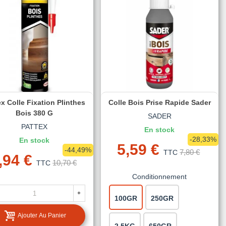
ex Colle Fixation Plinthes
Colle Bois Prise Rapide Sader
Bois 380 G
SADER
PATTEX
En stock
-28,33%
En stock
5,59 €
-44,49%
7,80 €
TTC
,94 €
10,70 €
TTC
Conditionnement
+
100GR
250GR
Ajouter Au Panier