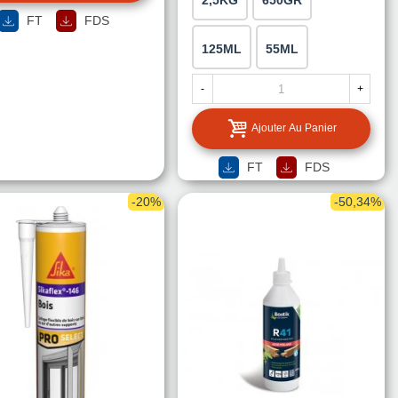
2,5KG
650GR
FT
FDS
125ML
55ML
-
+
Ajouter Au Panier
FT
FDS
-20%
-50,34%