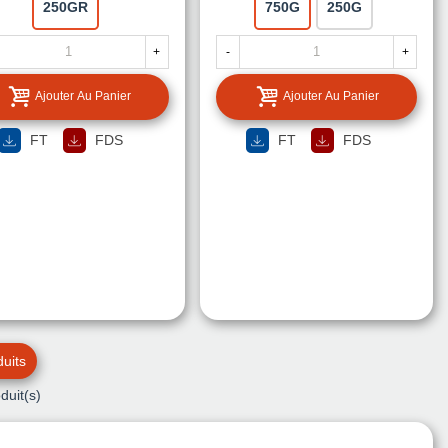
250GR
750G
250G
+
-
+
Ajouter Au Panier
Ajouter Au Panier
FT
FDS
FT
FDS
uits
duit(s)