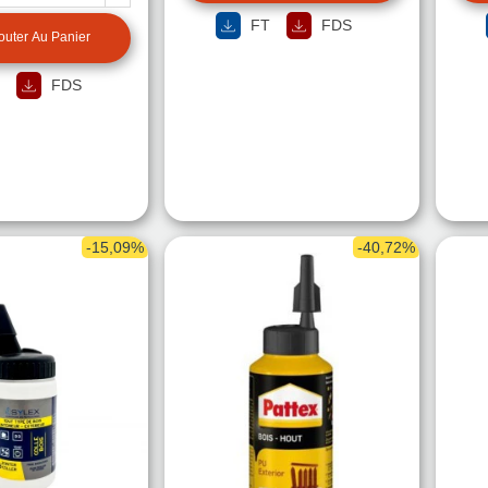
FT
FDS
outer Au Panier
FDS
-15,09%
-40,72%