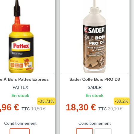
le À Bois Pattex Express
Sader Colle Bois PRO D3
PATTEX
SADER
En stock
En stock
-33,71%
-39,2%
,96 €
18,30 €
10,50 €
30,10 €
TTC
TTC
Conditionnement
Conditionnement