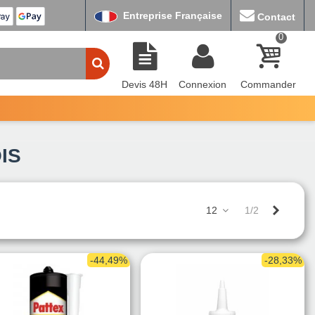
Entreprise Française
Contact
0
Devis 48H
Connexion
Commander
IS
Suivant
12
1/2
-44,49%
-28,33%