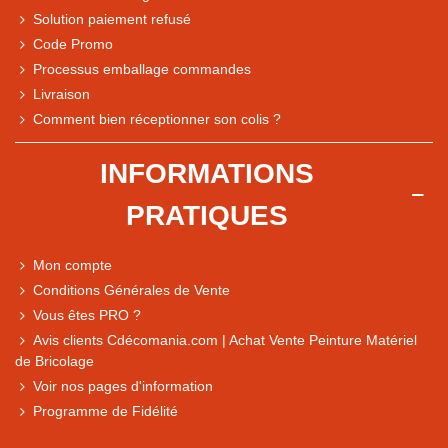
Solution paiement refusé
Code Promo
Processus emballage commandes
Livraison
Comment bien réceptionner son colis ?
INFORMATIONS
PRATIQUES
Note du magasin sur Google
Comparaison des performances du magasin
Mon compte
+ de 5 500 avis
Conditions Générales de Vente
● Exceptionnel
Vous êtes PRO ?
Express, Chez vous, Point relais, Retrait magasin
Avis clients Cdécomania.com | Achat Vente Peinture Matériel
de Bricolage
● Exceptionnel
Voir nos pages d'information
Retours sous 14 jours
Programme de Fidélité