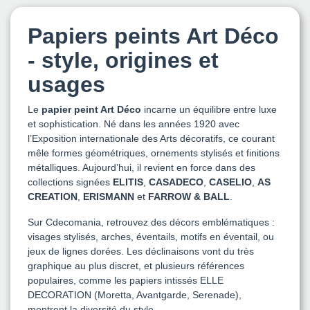
Papiers peints Art Déco
- style, origines et
usages
Le
papier peint Art Déco
incarne un équilibre entre luxe
et sophistication. Né dans les années 1920 avec
l’Exposition internationale des Arts décoratifs, ce courant
mêle formes géométriques, ornements stylisés et finitions
métalliques. Aujourd’hui, il revient en force dans des
collections signées
ELITIS
,
CASADECO
,
CASELIO
,
AS
CREATION
,
ERISMANN
et
FARROW & BALL
.
Sur Cdecomania, retrouvez des décors emblématiques :
visages stylisés, arches, éventails, motifs en éventail, ou
jeux de lignes dorées. Les déclinaisons vont du très
graphique au plus discret, et plusieurs références
populaires, comme les papiers intissés ELLE
DECORATION (Moretta, Avantgarde, Serenade),
montrent la diversité du style.