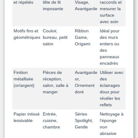
et répétés
tête de lit
Visage,
raccords et
imposante
Avantgarde
mesurer la
surface
avec soin
Motifs fins et
Couloir,
Ribbon
Idéal pour
géométriques
bureau, petit
Game,
des murs
salon
Origami
entiers ou
des
panneaux
encadrés
Finition
Pièces de
Avantgarde
Utiliser avec
métallisée
réception,
or,
des
(or/argent)
salon, salle à
Ornement
éclairages
manger
doré
doux pour
révéler les
reflets
Papier intissé
Entrée,
Séries
Nettoyage à
lessivable
cuisine,
Spotlight,
l’éponge
chambre
Gentle
non
abrasive