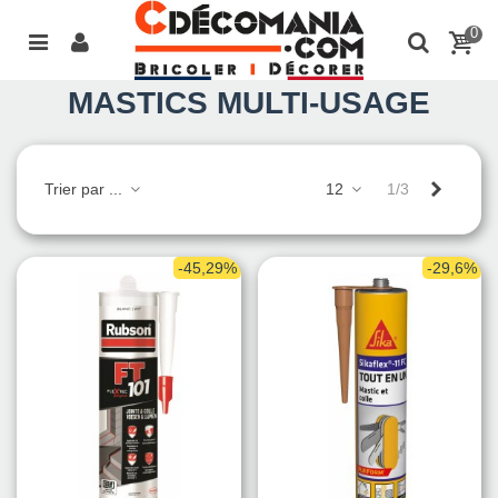
0
MASTICS MULTI-USAGE
Suivant
Trier par ...
12
1/3
-45,29%
-29,6%