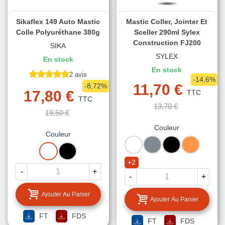
Sikaflex 149 Auto Mastic
Mastic Coller, Jointer Et
Colle Polyuréthane 380g
Sceller 290ml Sylex
Construction FJ200
SIKA
SYLEX
En stock
En stock
2 avis
-14,6%
11,70 €
-8,72%
17,80 €
TTC
TTC
13,70 €
19,50 €
Couleur
Couleur
BLANC
GRIS
NOIR
TUILE
BLANC
NOIR
+2
-
+
-
+
Ajouter Au Panier
Ajouter Au Panier
FT
FDS
FT
FDS