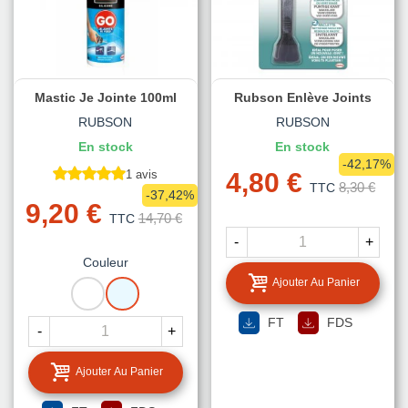
Mastic Je Jointe 100ml
Rubson Enlève Joints
RUBSON
RUBSON
En stock
En stock
-42,17%
1 avis
4,80 €
8,30 €
TTC
-37,42%
9,20 €
14,70 €
TTC
-
+
Couleur
Ajouter Au Panier
BLANC
TRANSLUCIDE
FT
FDS
-
+
Ajouter Au Panier