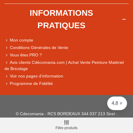
Note du magasin sur Google
INFORMATIONS
Comparaison des performances du magasin
PRATIQUES
+ de 5 500 avis
● Exceptionnel
Mon compte
Express, Chez vous, Point relais, Retrait magasin
Conditions Générales de Vente
● Exceptionnel
Vous êtes PRO ?
Retours sous 14 jours
Avis clients Cdécomania.com | Achat Vente Peinture Matériel
de Bricolage
Voir nos pages d'information
● Exceptionnel
Programme de Fidélité
CB, PayPal 4x, Google Pay, Apple Pay, Alma
4,8 ⭐
© Cdecomania - RCS BORDEAUX 344 037 213 Siret :
344 037 213 001 31 - 1922-2026 Tous droits réservés
Filtre produits