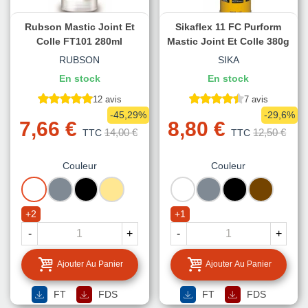
Rubson Mastic Joint Et
Sikaflex 11 FC Purform
Colle FT101 280ml
Mastic Joint Et Colle 380g
RUBSON
SIKA
En stock
En stock
12 avis
7 avis
-45,29%
-29,6%
7,66 €
8,80 €
14,00 €
12,50 €
TTC
TTC
Couleur
Couleur
BLANC
GRIS
NOIR
TON
BLANC
GRIS
NOIR
MARRON
PIERRE
+2
+1
-
+
-
+
Ajouter Au Panier
Ajouter Au Panier
FT
FDS
FT
FDS