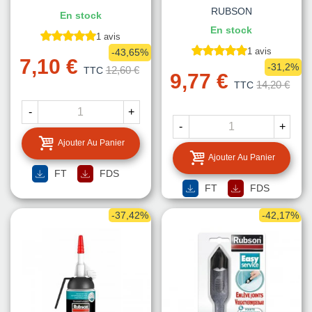
RUBSON
En stock
En stock
1 avis
1 avis
-43,65%
7,10 €
-31,2%
12,60 €
TTC
9,77 €
14,20 €
TTC
-
+
-
+
Ajouter Au Panier
Ajouter Au Panier
FT
FDS
FT
FDS
-37,42%
-42,17%