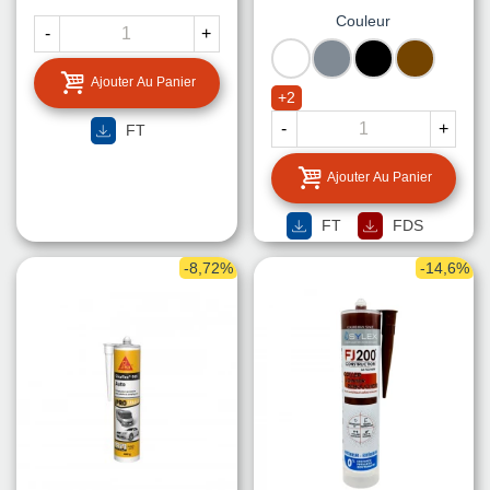
Couleur
-
+
BLANC
GRIS
NOIR
MARRON
Ajouter Au Panier
+2
-
+
FT
Ajouter Au Panier
FT
FDS
-8,72%
-14,6%