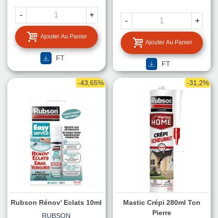
-
+
-
+
Ajouter Au Panier
Ajouter Au Panier
FT
FT
-43,65%
-31,2%
Rubson Rénov' Eclats 10ml
Mastic Crépi 280ml Ton
Pierre
RUBSON