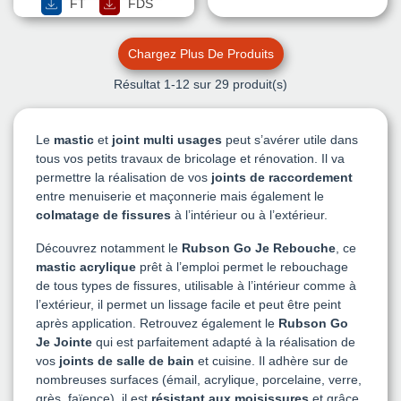
FT
FDS
Chargez Plus De Produits
Résultat
1
-12 sur 29 produit(s)
Le
mastic
et
joint multi usages
peut s’avérer utile dans
tous vos petits travaux de bricolage et rénovation. Il va
permettre la réalisation de vos
joints de raccordement
entre menuiserie et maçonnerie mais également le
colmatage de fissures
à l’intérieur ou à l’extérieur.
Découvrez notamment le
Rubson Go Je Rebouche
, ce
mastic acrylique
prêt à l’emploi permet le rebouchage
de tous types de fissures, utilisable à l’intérieur comme à
l’extérieur, il permet un lissage facile et peut être peint
après application. Retrouvez également le
Rubson Go
Je Jointe
qui est parfaitement adapté à la réalisation de
vos
joints de salle de bain
et cuisine. Il adhère sur de
nombreuses surfaces (émail, acrylique, porcelaine, verre,
grès, faïence), il est
résistant aux moisissures
et grâce