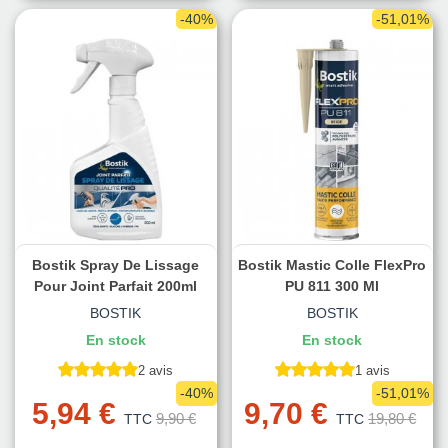
-40%
-51,01%
Bostik Spray De Lissage
Bostik Mastic Colle FlexPro
Pour Joint Parfait 200ml
PU 811 300 Ml
BOSTIK
BOSTIK
En stock
En stock
2 avis
1 avis
-40%
-51,01%
5,94 €
9,70 €
9,90 €
19,80 €
TTC
TTC