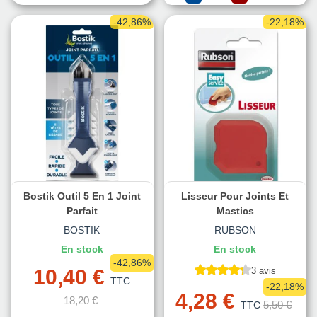
-42,86%
-22,18%
Bostik Outil 5 En 1 Joint
Lisseur Pour Joints Et
Parfait
Mastics
BOSTIK
RUBSON
En stock
En stock
-42,86%
10,40 €
3 avis
TTC
-22,18%
4,28 €
18,20 €
5,50 €
TTC