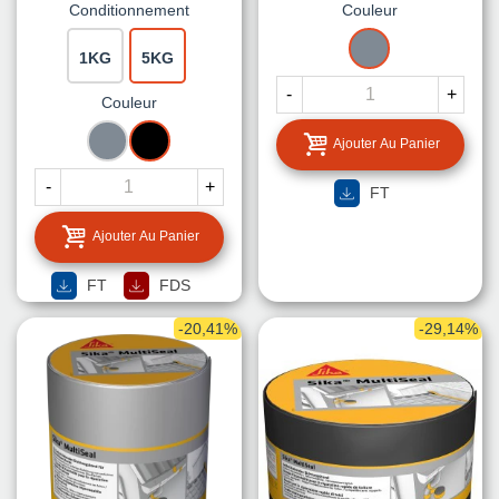
Conditionnement
Couleur
GRIS
1KG
5KG
-
+
Couleur
GRIS
NOIR
Ajouter Au Panier
-
+
FT
Ajouter Au Panier
FT
FDS
-20,41%
-29,14%