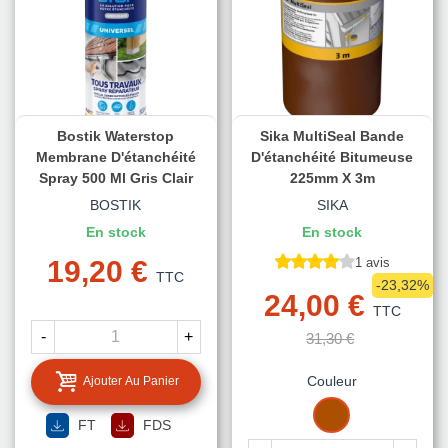
Bostik Waterstop
Sika MultiSeal Bande
Membrane D'étanchéité
D'étanchéité Bitumeuse
Spray 500 Ml Gris Clair
225mm X 3m
BOSTIK
SIKA
En stock
En stock
19,20 €
1 avis
TTC
-23,32%
24,00 €
TTC
-
+
31,30 €
Couleur
Ajouter Au Panier
TERRE
FT
FDS
CUITE