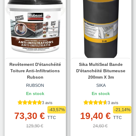
Revêtement D'étanchéité
Sika MultiSeal Bande
Toiture Anti-Infiltrations
D'étanchéité Bitumeuse
Rubson
200mm X 3m
RUBSON
SIKA
En stock
En stock
3 avis
3 avis
-43,57%
-21,14%
73,30 €
19,40 €
TTC
TTC
129,90 €
24,60 €