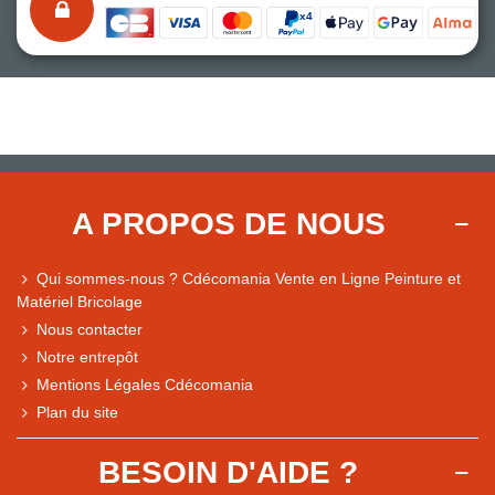
A PROPOS DE NOUS
Qui sommes-nous ? Cdécomania Vente en Ligne Peinture et
Matériel Bricolage
Nous contacter
Notre entrepôt
Mentions Légales Cdécomania
Plan du site
BESOIN D'AIDE ?