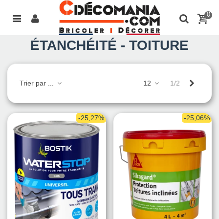
0
ÉTANCHÉITÉ - TOITURE
Suivant
Trier par ...
12
1/2
-25,27%
-25,06%