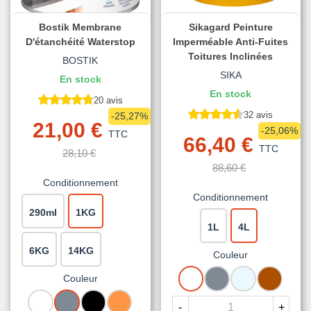
Bostik Membrane
Sikagard Peinture
D'étanchéité Waterstop
Imperméable Anti-Fuites
Toitures Inclinées
BOSTIK
SIKA
En stock
En stock
20 avis
32 avis
-25,27%
21,00 €
-25,06%
TTC
66,40 €
TTC
28,10 €
88,60 €
Conditionnement
Conditionnement
290ml
1KG
1L
4L
6KG
14KG
Couleur
BLANC
GRIS
TRANSLUCIDE
TERRE
Couleur
CUITE
BLANC
GRIS
NOIR
TUILE
-
+