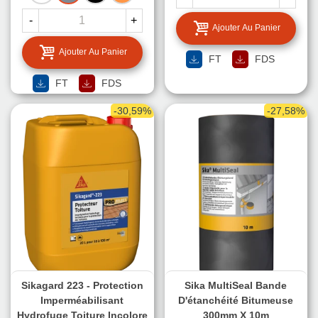
-
+
Ajouter Au Panier
Ajouter Au Panier
FT
FDS
FT
FDS
-30,59%
-27,58%
Sikagard 223 - Protection
Sika MultiSeal Bande
Imperméabilisant
D'étanchéité Bitumeuse
Hydrofuge Toiture Incolore
300mm X 10m