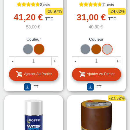
8 avis
11 avis
-28,97%
-24,02%
41,20 €
31,00 €
TTC
TTC
58,00 €
40,80 €
Couleur
Couleur
GRIS
TERRE
GRIS
TERRE
ALUMINIUM
CUITE
CUITE
-
+
-
+
Ajouter Au Panier
Ajouter Au Panier
FT
FT
-23,32%