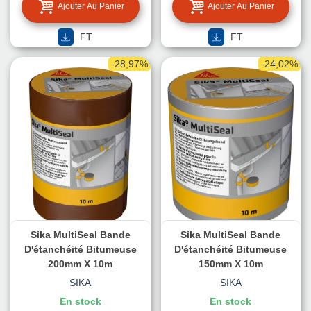
Ajouter Au Panier
Ajouter Au Panier
FT
FT
-28,97%
-24,02%
Sika MultiSeal Bande
Sika MultiSeal Bande
D'étanchéité Bitumeuse
D'étanchéité Bitumeuse
200mm X 10m
150mm X 10m
SIKA
SIKA
En stock
En stock