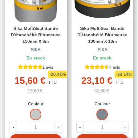
Sika MultiSeal Bande
Sika MultiSeal Bande
D'étanchéité Bitumeuse
D'étanchéité Bitumeuse
150mm X 3m
100mm X 10m
SIKA
SIKA
En stock
En stock
1 avis
4 avis
-20,41%
-29,14%
15,60 €
23,10 €
TTC
TTC
19,60 €
32,60 €
Couleur
Couleur
ALUMINIUM
GRIS
-
+
-
+