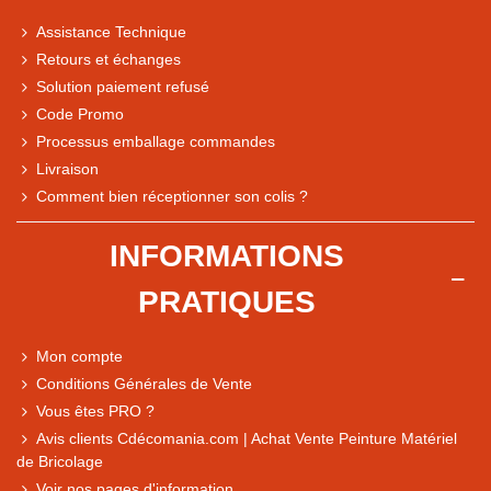
Assistance Technique
Retours et échanges
Solution paiement refusé
Code Promo
Processus emballage commandes
Livraison
Comment bien réceptionner son colis ?
Note du magasin sur Google
INFORMATIONS
Comparaison des performances du magasin
PRATIQUES
+ de 5 500 avis
● Exceptionnel
Mon compte
Express, Chez vous, Point relais, Retrait magasin
Conditions Générales de Vente
● Exceptionnel
Vous êtes PRO ?
Retours sous 14 jours
Avis clients Cdécomania.com | Achat Vente Peinture Matériel
de Bricolage
Voir nos pages d'information