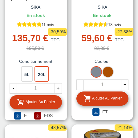
SIKA
SIKA
En stock
En stock
11 avis
18 avis
-30,59%
-27,58%
135,70 €
59,60 €
TTC
TTC
195,50 €
82,30 €
Conditionnement
Couleur
GRIS
TERRE
5L
20L
CUITE
-
+
-
+
Ajouter Au Panier
Ajouter Au Panier
FT
FT
FDS
-43,57%
-21,14%