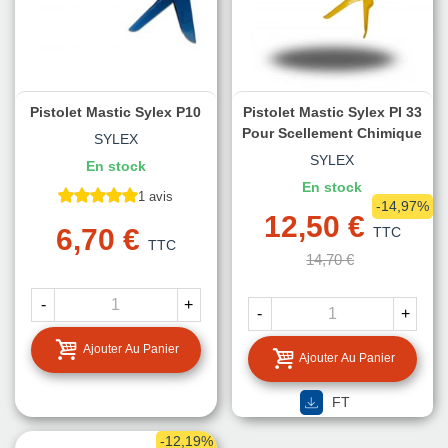
Pistolet Mastic Sylex P10
Pistolet Mastic Sylex PI 33
Pour Scellement Chimique
SYLEX
SYLEX
En stock
En stock
1 avis
-14,97%
12,50 €
6,70 €
TTC
TTC
14,70 €
-
+
-
+
Ajouter Au Panier
Ajouter Au Panier
FT
-12,19%