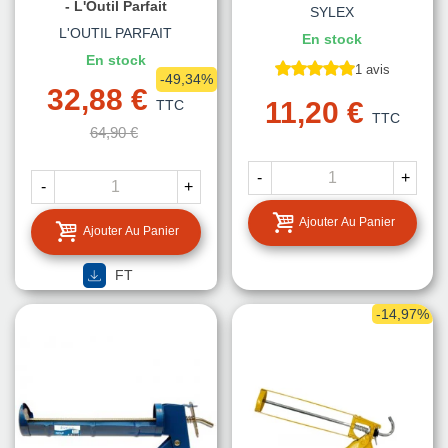
- L'Outil Parfait
SYLEX
L'OUTIL PARFAIT
En stock
En stock
1 avis
-49,34%
32,88 €
11,20 €
TTC
TTC
64,90 €
-
+
-
+
Ajouter Au Panier
Ajouter Au Panier
FT
-14,97%