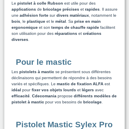
Le
pistolet à colle Rubson
est utile pour des
applications
de
bricolage
précises
et
rapides
. Il assure
une
adhésion forte
sur
divers matériaux
, notamment le
bois
, le
plastique
et le
métal
. Sa
prise en main
ergonomique
et son
temps de chauffe rapide
facilitent
son utilisation pour des
réparations
et
créations
diverses
.
Pour le mastic
Les
pistolets à mastic
se présentent sous différentes
déclinaisons qui permettent de répondre à des besoins
variés et spécifiques. Le
mastic de fixation ALFA
est
idéal
pour
fixer vos objets lourds
et
légers
avec
efficacité
.
Cdecomania
propose
différents modèles de
pistolet à mastic
pour vos besoins de
bricolage
.
Pistolet Mastic Sylex Pro