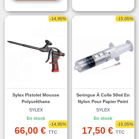
-14,95%
-15,05%
Sylex Pistolet Mousse
Seringue À Colle 50ml En
Polyuréthane
Nylon Pour Papier Peint
SYLEX
SYLEX
En stock
En stock
-14,95%
-15,05%
66,00 €
17,50 €
TTC
TTC