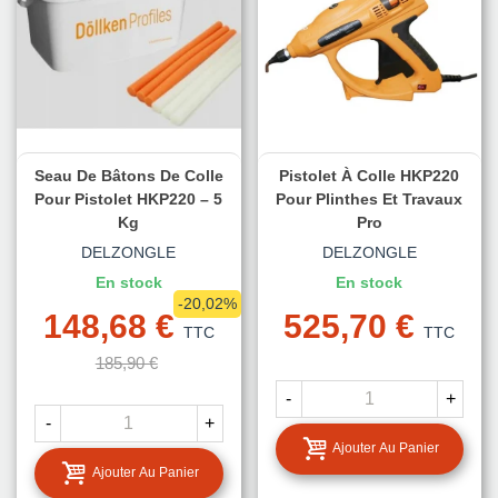
Seau De Bâtons De Colle
Pistolet À Colle HKP220
Pour Pistolet HKP220 – 5
Pour Plinthes Et Travaux
Kg
Pro
DELZONGLE
DELZONGLE
En stock
En stock
-20,02%
148,68 €
525,70 €
TTC
TTC
185,90 €
-
+
-
+
Ajouter Au Panier
Ajouter Au Panier