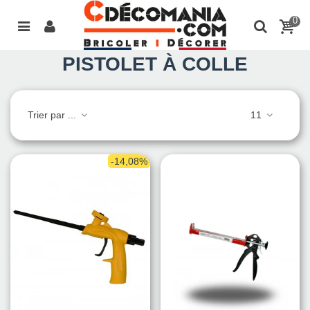
0
PISTOLET À COLLE
Trier par ...
11
-14,08%