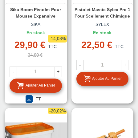
Sika Boom Pistolet Pour
Pistolet Mastic Sylex Pro 1
Mousse Expansive
Pour Scellement Chimique
SIKA
SYLEX
En stock
En stock
-14,08%
29,90 €
22,50 €
TTC
TTC
34,80 €
-
+
-
+
Ajouter Au Panier
Ajouter Au Panier
FT
-20,02%