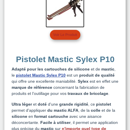
Voir Le Produit
Pistolet Mastic Sylex P10
Adapté pour les cartouches de silicone
et de
mastic
,
le
pistolet Mastic Sylex P10
est un
produit de qualité
qui offre une excellente maniabilité.
Sylex
est en effet une
marque de référence
concernant la fabrication de
produits et l'outillage pour vos
travaux de bricolage
.
Ultra léger
et
doté
d'une
grande rigidité
, ce
pistolet
permet d'appliquer
du mastic ALFA
, de la
colle
et de la
silicone
en
format cartouche
avec une aisance
déconcertante.
Facile à utiliser
, il permet une application
plus précise du
mastic
sur
n'importe quel type de