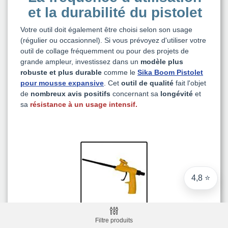
et la durabilité du pistolet
Note du magasin sur Google
Comparaison des performances du magasin
Votre outil doit également être choisi selon son usage
(régulier ou occasionnel). Si vous prévoyez d'utiliser votre
+ de 5 500 avis
outil de collage fréquemment ou pour des projets de
grande ampleur, investissez dans un
modèle plus
● Exceptionnel
robuste et plus durable
comme le
Sika Boom Pistolet
Express, Chez vous, Point relais, Retrait magasin
pour mousse expansive
. Cet
outil de qualité
fait l'objet
● Exceptionnel
de
nombreux avis positifs
concernant sa
longévité
et
Retours sous 14 jours
sa
résistance à un usage intensif
.
● Exceptionnel
CB, PayPal 4x, Google Pay, Apple Pay, Alma
4,8 ⭐
Filtre produits
Voir Le Produit