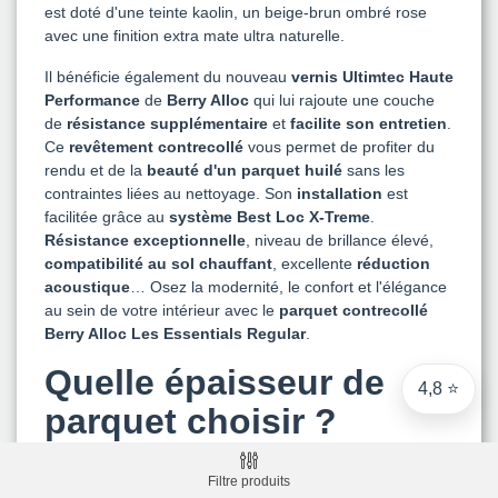
est doté d'une teinte kaolin, un beige-brun ombré rose
Note du magasin sur Google
avec une finition extra mate ultra naturelle.
Comparaison des performances du magasin
Il bénéficie également du nouveau
vernis Ultimtec Haute
+ de 5 500 avis
Performance
de
Berry Alloc
qui lui rajoute une couche
de
résistance supplémentaire
et
facilite son entretien
.
● Exceptionnel
Ce
revêtement contrecollé
vous permet de profiter du
Express, Chez vous, Point relais, Retrait magasin
rendu et de la
beauté d'un parquet huilé
sans les
contraintes liées au nettoyage. Son
installation
est
● Exceptionnel
facilitée grâce au
système Best Loc X-Treme
.
Retours sous 14 jours
Résistance exceptionnelle
, niveau de brillance élevé,
compatibilité au sol chauffant
, excellente
réduction
acoustique
… Osez la modernité, le confort et l'élégance
au sein de votre intérieur avec le
parquet contrecollé
● Exceptionnel
Berry Alloc Les Essentials Regular
.
CB, PayPal 4x, Google Pay, Apple Pay, Alma
Quelle épaisseur de
4,8 ⭐
parquet choisir ?
L'
épaisseur d'un parquet
agit sur sa résistance, la
Filtre produits
dureté de ses lames et le niveau du sol après la pose.