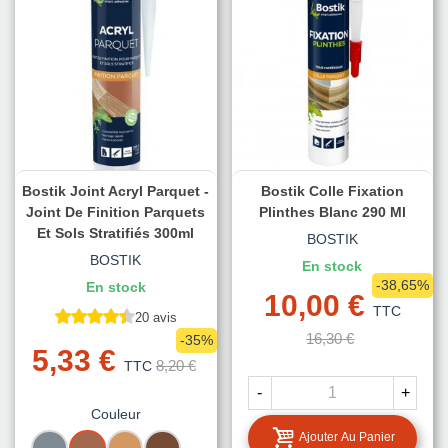
Bostik Joint Acryl Parquet -
Bostik Colle Fixation
Joint De Finition Parquets
Plinthes Blanc 290 Ml
Et Sols Stratifiés 300ml
BOSTIK
BOSTIK
En stock
-38,65%
En stock
10,00 €
TTC
20 avis
16,30 €
-35%
5,33 €
8,20 €
TTC
-
+
Couleur
Ajouter Au Panier
GRIS
BOIS
CHENE
CHENE