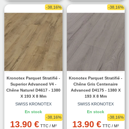
-38,16%
-38,16%
Kronotex Parquet Stratifié -
Kronotex Parquet Stratifié -
Superior Advanced V4 -
Chêne Gris Centenaire
Chêne Naturel D4617 - 1380
Advanced D4175 - 1380 X
X 193 X 8 Mm
193 X 8 Mm
SWISS KRONOTEX
SWISS KRONOTEX
En stock
En stock
-38,16%
-38,16%
13.90 €
13.90 €
TTC
/ M²
TTC
/ M²