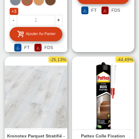
EXOTIQUE
CLAIR
FONCE
FT
FDS
+3
-
+
Ajouter Au Panier
FT
FDS
-25,13%
-44,49%
Kronotex Parquet Stratifié -
Pattex Colle Fixation