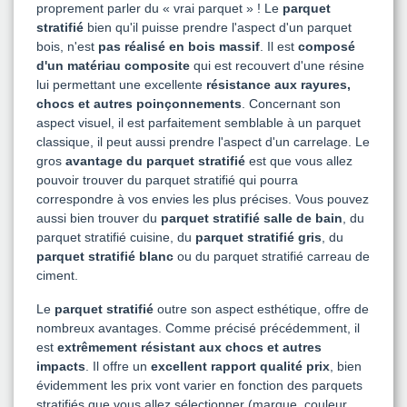
proprement parler du « vrai parquet » ! Le
parquet
stratifié
bien qu'il puisse prendre l'aspect d'un parquet
bois, n'est
pas réalisé en bois massif
. Il est
composé
d'un matériau composite
qui est recouvert d'une résine
lui permettant une excellente
résistance aux rayures,
chocs et autres poinçonnements
. Concernant son
aspect visuel, il est parfaitement semblable à un parquet
classique, il peut aussi prendre l'aspect d'un carrelage. Le
gros
avantage du parquet stratifié
est que vous allez
pouvoir trouver du parquet stratifié qui pourra
correspondre à vos envies les plus précises. Vous pouvez
aussi bien trouver du
parquet stratifié salle de bain
, du
parquet stratifié cuisine, du
parquet stratifié gris
, du
parquet stratifié blanc
ou du parquet stratifié carreau de
ciment.
Le
parquet stratifié
outre son aspect esthétique, offre de
nombreux avantages. Comme précisé précédemment, il
est
extrêmement résistant aux chocs et autres
impacts
. Il offre un
excellent rapport qualité prix
, bien
évidemment les prix vont varier en fonction des parquets
stratifiés que vous allez sélectionner (marque, couleur,