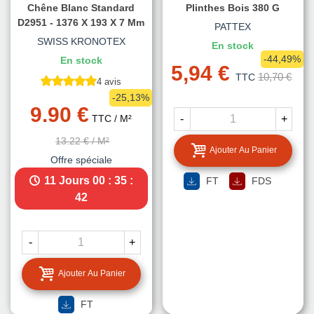
Chêne Blanc Standard
Plinthes Bois 380 G
D2951 - 1376 X 193 X 7 Mm
PATTEX
SWISS KRONOTEX
En stock
-44,49%
En stock
5,94 €
10,70 €
TTC
4 avis
-25,13%
9.90 €
TTC
/ M²
-
+
13.22 €
/ M²
Ajouter Au Panier
Offre spéciale
11 Jours
00 : 35 :
FT
FDS
40
-
+
Ajouter Au Panier
FT