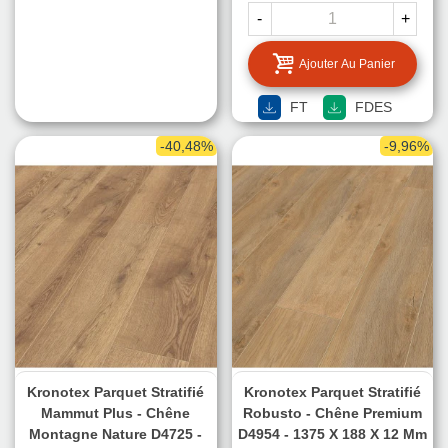
-
+
Ajouter Au Panier
FT
FDES
-40,48%
-9,96%
Kronotex Parquet Stratifié
Kronotex Parquet Stratifié
Mammut Plus - Chêne
Robusto - Chêne Premium
Montagne Nature D4725 -
D4954 - 1375 X 188 X 12 Mm