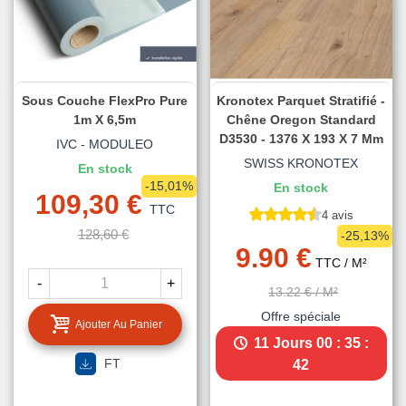
Sous Couche FlexPro Pure
Kronotex Parquet Stratifié -
1m X 6,5m
Chêne Oregon Standard
D3530 - 1376 X 193 X 7 Mm
IVC - MODULEO
SWISS KRONOTEX
En stock
-15,01%
En stock
109,30 €
TTC
4 avis
128,60 €
-25,13%
9.90 €
TTC
/ M²
-
+
13.22 €
/ M²
Offre spéciale
Ajouter Au Panier
11 Jours
00 : 35 :
FT
40