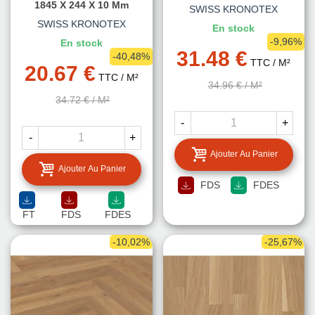
1845 X 244 X 10 Mm
SWISS KRONOTEX
SWISS KRONOTEX
En stock
-9,96%
En stock
31.48 €
-40,48%
TTC
/ M²
20.67 €
TTC
/ M²
34.96 €
/ M²
34.72 €
/ M²
-
+
-
+
Ajouter Au Panier
Ajouter Au Panier
FDS
FDES
FT
FDS
FDES
-10,02%
-25,67%