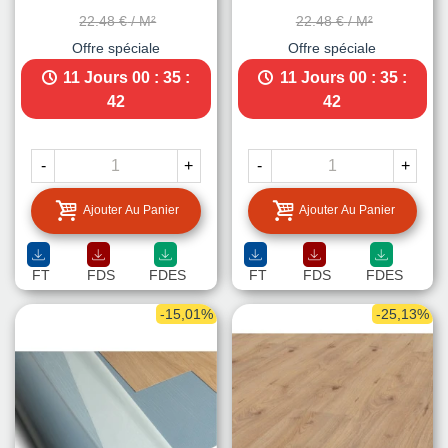
22.48 €
/ M²
22.48 €
/ M²
Offre spéciale
Offre spéciale
11 Jours
00 : 35 :
11 Jours
00 : 35 :
40
40
-
+
-
+
Ajouter Au Panier
Ajouter Au Panier
FT
FDS
FDES
FT
FDS
FDES
-15,01%
-25,13%