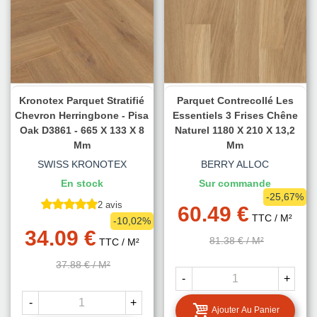
Kronotex Parquet Stratifié
Parquet Contrecollé Les
Chevron Herringbone - Pisa
Essentiels 3 Frises Chêne
Oak D3861 - 665 X 133 X 8
Naturel 1180 X 210 X 13,2
Mm
Mm
SWISS KRONOTEX
BERRY ALLOC
En stock
Sur commande
-25,67%
2 avis
60.49 €
TTC
/ M²
-10,02%
34.09 €
81.38 €
/ M²
TTC
/ M²
37.88 €
/ M²
-
+
-
+
Ajouter Au Panier