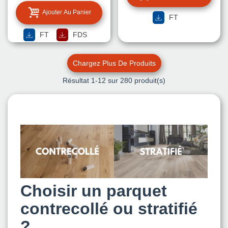
Ajouter Au Panier
FT
FT
FDS
Chargez Plus De Produits
Résultat
1
-12 sur 280 produit(s)
Choisir un parquet
contrecollé ou stratifié
?