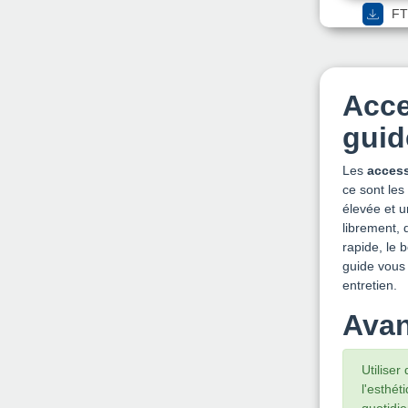
FT
Acce
guid
Les
acces
ce sont les
élevée et u
librement, 
rapide, le b
guide vous 
entretien.
Avan
Utiliser
l'esthét