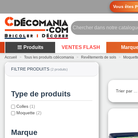
Vous êtes
P
Produits
VENTES FLASH
Marqu
Accueil
>
Tous les produits cdécomania
>
Revêtements de sols
>
Moquett
FILTRE PRODUITS
(2 produits)
Trier par ..
Type de produits
Colles
(1)
Moquette
(2)
Marque