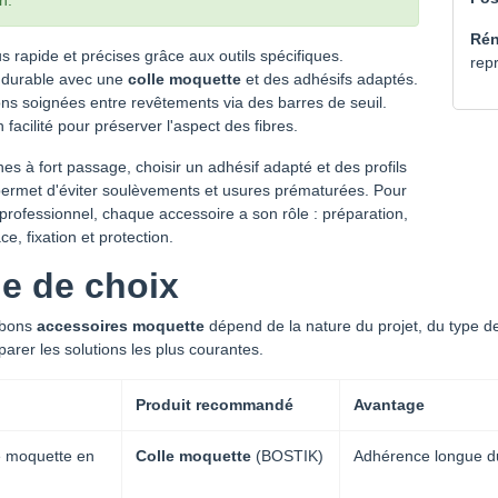
n.
Rén
s rapide et précises grâce aux outils spécifiques.
repr
n durable avec une
colle moquette
et des adhésifs adaptés.
ons soignées entre revêtements via des barres de seuil.
n facilité pour préserver l'aspect des fibres.
es à fort passage, choisir un adhésif adapté et des profils
 permet d'éviter soulèvements et usures prématurées. Pour
 professionnel, chaque accessoire a son rôle : préparation,
e, fixation et protection.
e de choix
s bons
accessoires moquette
dépend de la nature du projet, du type d
arer les solutions les plus courantes.
Produit recommandé
Avantage
e moquette en
Colle moquette
(BOSTIK)
Adhérence longue d