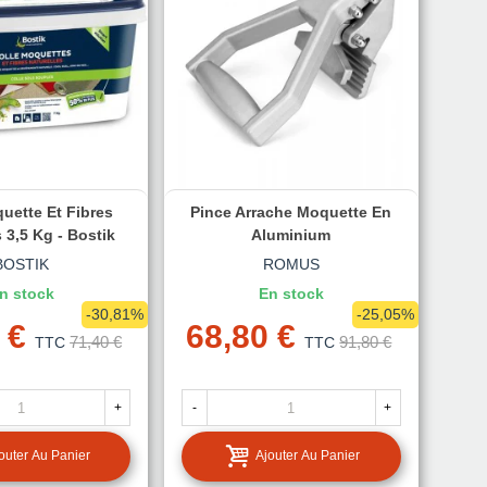
uette Et Fibres
Pince Arrache Moquette En
 3,5 Kg - Bostik
Aluminium
BOSTIK
ROMUS
n stock
En stock
-30,81%
-25,05%
 €
68,80 €
71,40 €
91,80 €
TTC
TTC
+
-
+
outer Au Panier
Ajouter Au Panier