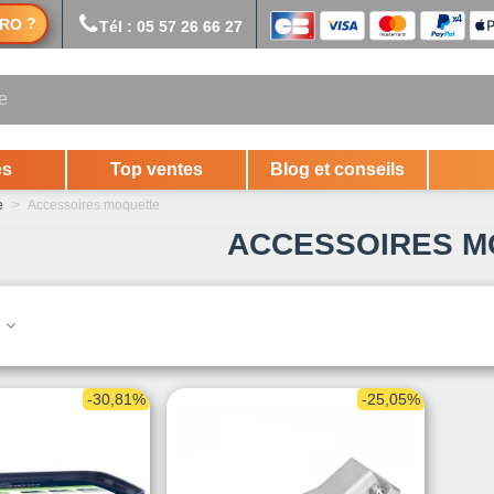
?
RO
Tél : 05 57 26 66 27
es
Top ventes
Blog et conseils
e
>
Accessoires moquette
ACCESSOIRES M
.
-30,81%
-25,05%