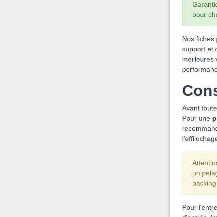
Garanti
pour cho
Nos fiches 
support et
meilleures 
performanc
Cons
Avant toute 
Pour une
p
recommandée
l'effilocha
Attenti
un pelag
backing
Pour l'entr