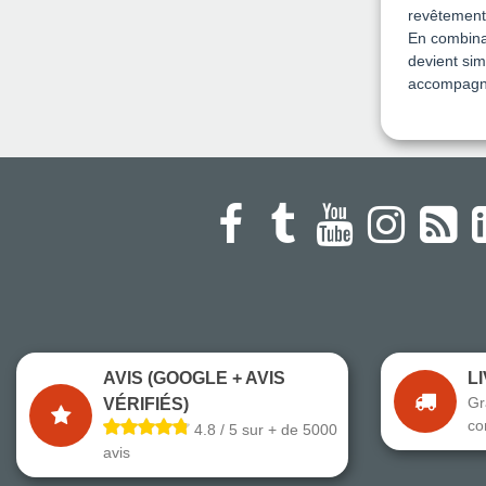
revêtement.
En combinan
devient sim
accompagn
AVIS (GOOGLE + AVIS
L
Gr
VÉRIFIÉS)
co
4.8 / 5 sur + de 5000
avis