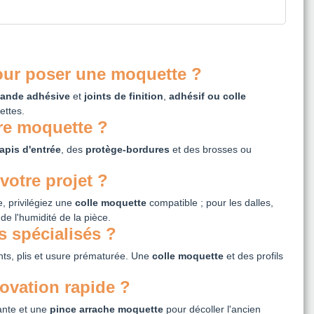
our poser une moquette ?
ande adhésive
et
joints de finition
,
adhésif ou colle
ettes.
tre moquette ?
tapis d'entrée
, des
protège-bordures
et des brosses ou
votre projet ?
e, privilégiez une
colle moquette
compatible ; pour les dalles,
e l'humidité de la pièce.
 spécialisés ?
ts, plis et usure prématurée. Une
colle moquette
et des profils
ovation rapide ?
nte et une
pince arrache moquette
pour décoller l'ancien