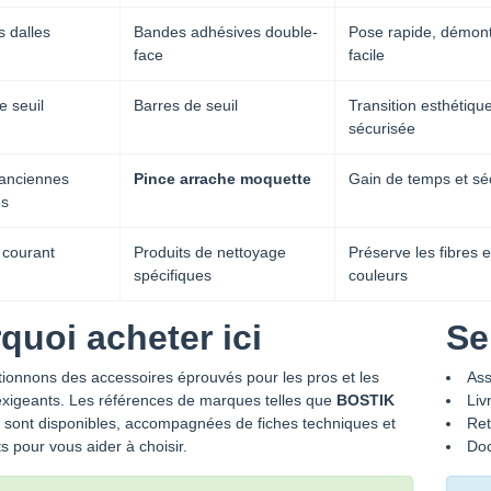
s dalles
Bandes adhésives double-
Pose rapide, démon
face
facile
e seuil
Barres de seuil
Transition esthétique
sécurisée
'anciennes
Pince arrache moquette
Gain de temps et sé
es
 courant
Produits de nettoyage
Préserve les fibres e
spécifiques
couleurs
quoi acheter ici
Se
ionnons des accessoires éprouvés pour les pros et les
Ass
exigeants. Les références de marques telles que
BOSTIK
Liv
sont disponibles, accompagnées de fiches techniques et
Ret
ts pour vous aider à choisir.
Doc