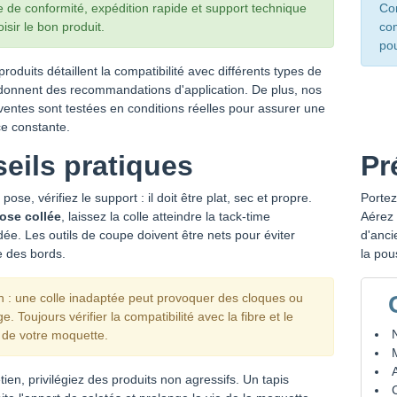
e de conformité, expédition rapide et support technique
Con
isir le bon produit.
com
pou
produits détaillent la compatibilité avec différents types de
 donnent des recommandations d'application. De plus, nos
ventes sont testées en conditions réelles pour assurer une
e constante.
eils pratiques
Pr
pose, vérifiez le support : il doit être plat, sec et propre.
Portez
ose collée
, laissez la colle atteindre la tack-time
Aérez 
. Les outils de coupe doivent être nets pour éviter
d'anci
ge des bords.
la pou
on : une colle inadaptée peut provoquer des cloques ou
e. Toujours vérifier la compatibilité avec la fibre et le
 de votre moquette.
etien, privilégiez des produits non agressifs. Un tapis
C