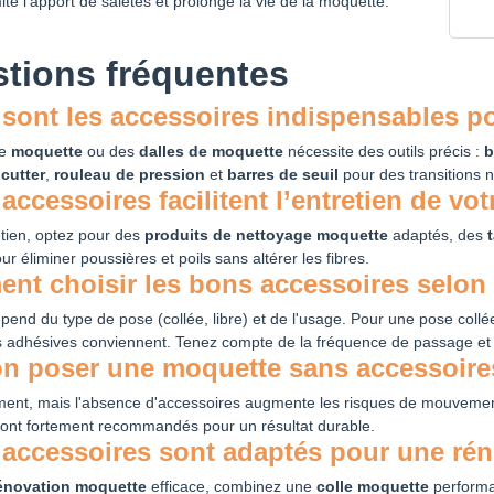
mite l'apport de saletés et prolonge la vie de la moquette.
tions fréquentes
 sont les accessoires indispensables p
ne
moquette
ou des
dalles de moquette
nécessite des outils précis :
b
,
cutter
,
rouleau de pression
et
barres de seuil
pour des transitions n
accessoires facilitent l’entretien de vo
etien, optez pour des
produits de nettoyage moquette
adaptés, des
ur éliminer poussières et poils sans altérer les fibres.
t choisir les bons accessoires selon 
pend du type de pose (collée, libre) et de l'usage. Pour une pose collé
 adhésives conviennent. Tenez compte de la fréquence de passage et d
on poser une moquette sans accessoires
ment, mais l'absence d'accessoires augmente les risques de mouvemen
 sont fortement recommandés pour un résultat durable.
accessoires sont adaptés pour une rén
énovation moquette
efficace, combinez une
colle moquette
performa