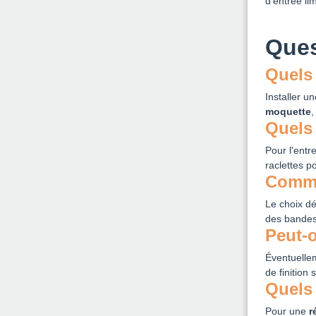
d'entrée li
Ques
Quels
Installer u
moquette
Quels 
Pour l'entr
raclettes po
Commen
Le choix dé
des bandes
Peut-
Éventuelle
de finition
Quels 
Pour une
r