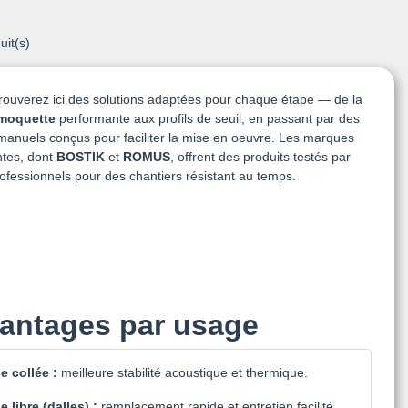
uit(s)
rouverez ici des solutions adaptées pour chaque étape — de la
 moquette
performante aux profils de seuil, en passant par des
 manuels conçus pour faciliter la mise en oeuvre. Les marques
ntes, dont
BOSTIK
et
ROMUS
, offrent des produits testés par
ofessionnels pour des chantiers résistant au temps.
antages par usage
e collée :
meilleure stabilité acoustique et thermique.
e libre (dalles) :
remplacement rapide et entretien facilité.