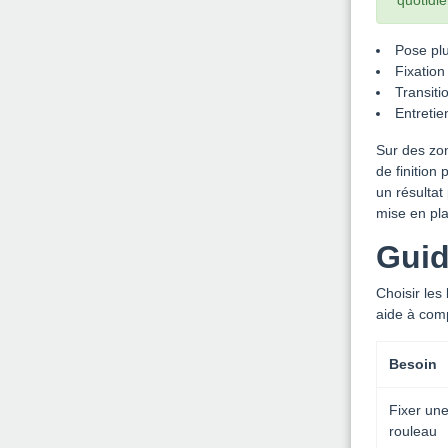
quotidie
Pose plu
Fixatio
Transiti
Entretie
Sur des zon
de finition
un résultat
mise en plac
Guid
Choisir le
aide à comp
Besoin
Fixer un
rouleau