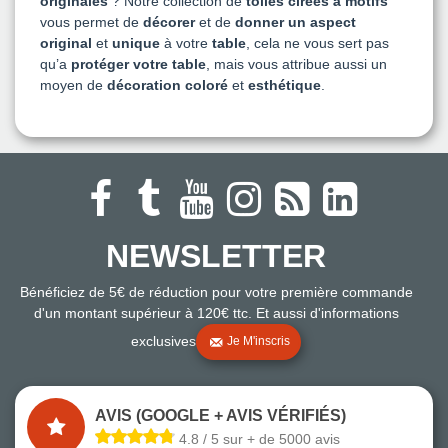
originales
? Notre collection de
toiles cirées à motifs
vous permet de
décorer
et de
donner un aspect
original
et
unique
à votre
table
, cela ne vous sert pas
qu’a
protéger votre table
, mais vous attribue aussi un
moyen de
décoration
coloré
et
esthétique
.
NEWSLETTER
Bénéficiez de 5€ de réduction pour votre première commande
d'un montant supérieur à 120€ ttc. Et aussi d'informations
exclusives
Je M'inscris
AVIS (GOOGLE + AVIS VÉRIFIÉS)
4.8 / 5 sur + de 5000 avis