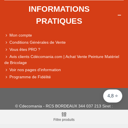
Note du magasin sur Google
INFORMATIONS
Comparaison des performances du magasin
PRATIQUES
+ de 5 500 avis
● Exceptionnel
Mon compte
Express, Chez vous, Point relais, Retrait magasin
Conditions Générales de Vente
● Exceptionnel
Vous êtes PRO ?
Retours sous 14 jours
Avis clients Cdécomania.com | Achat Vente Peinture Matériel
de Bricolage
Voir nos pages d'information
● Exceptionnel
Programme de Fidélité
CB, PayPal 4x, Google Pay, Apple Pay, Alma
4,8 ⭐
© Cdecomania - RCS BORDEAUX 344 037 213 Siret :
344 037 213 001 31 - 1922-2026 Tous droits réservés
Filtre produits