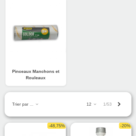
Pinceaux Manchons et
Rouleaux
Suivant
Trier par ...
12
1/53
-48,75%
-20%