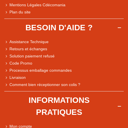
Mentions Légales Cdécomania
Plan du site
BESOIN D'AIDE ?
Assistance Technique
Retours et échanges
Solution paiement refusé
Code Promo
Processus emballage commandes
Livraison
Comment bien réceptionner son colis ?
Note du magasin sur Google
INFORMATIONS
Comparaison des performances du magasin
PRATIQUES
+ de 5 500 avis
● Exceptionnel
Mon compte