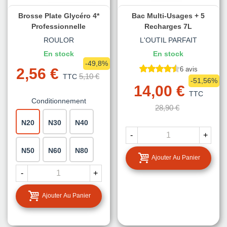
Brosse Plate Glycéro 4*
Bac Multi-Usages + 5
Professionnelle
Recharges 7L
ROULOR
L'OUTIL PARFAIT
En stock
En stock
-49,8%
2,56 €
6 avis
5,10 €
TTC
-51,56%
14,00 €
TTC
Conditionnement
28,90 €
N20
N30
N40
-
+
N50
N60
N80
Ajouter Au Panier
-
+
Ajouter Au Panier