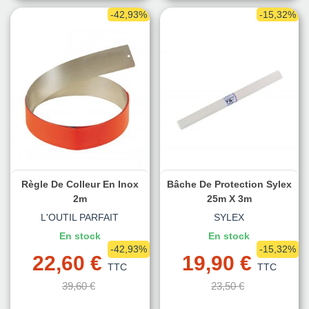
-42,93%
-15,32%
Règle De Colleur En Inox
Bâche De Protection Sylex
2m
25m X 3m
L'OUTIL PARFAIT
SYLEX
En stock
En stock
-42,93%
-15,32%
22,60 €
19,90 €
TTC
TTC
39,60 €
23,50 €