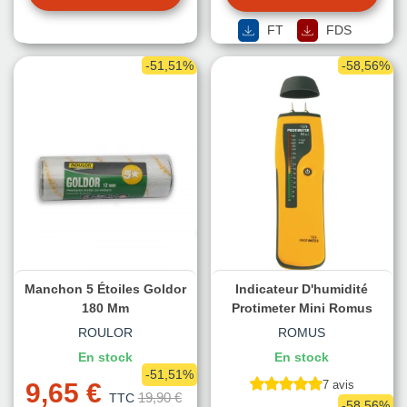
FT
FDS
-51,51%
-58,56%
Manchon 5 Étoiles Goldor
Indicateur D'humidité
180 Mm
Protimeter Mini Romus
ROULOR
ROMUS
En stock
En stock
-51,51%
9,65 €
7 avis
19,90 €
TTC
-58,56%