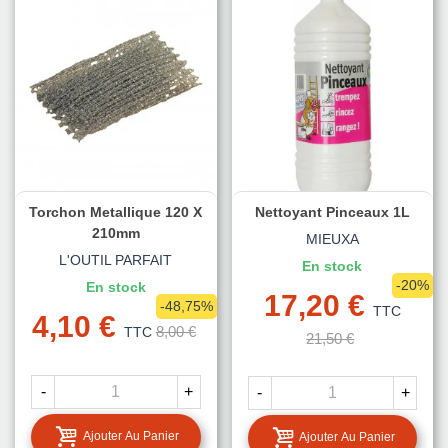
Torchon Metallique 120 X
Nettoyant Pinceaux 1L
210mm
MIEUXA
L'OUTIL PARFAIT
En stock
-20%
En stock
17,20 €
-48,75%
TTC
4,10 €
8,00 €
TTC
21,50 €
-
+
-
+
Ajouter Au Panier
Ajouter Au Panier