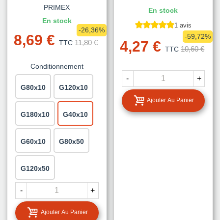
PRIMEX
En stock
En stock
1 avis
-26,36%
8,69 €
-59,72%
11,80 €
4,27 €
TTC
10,60 €
TTC
Conditionnement
-
+
G80x10
G120x10
Ajouter Au Panier
G180x10
G40x10
G60x10
G80x50
G120x50
-
+
Ajouter Au Panier