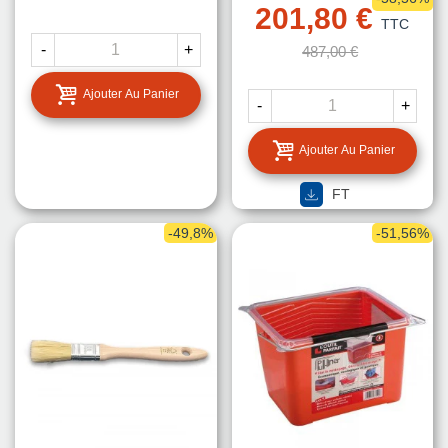
201,80 €
TTC
-
+
487,00 €
Ajouter Au Panier
-
+
Ajouter Au Panier
FT
-49,8%
-51,56%