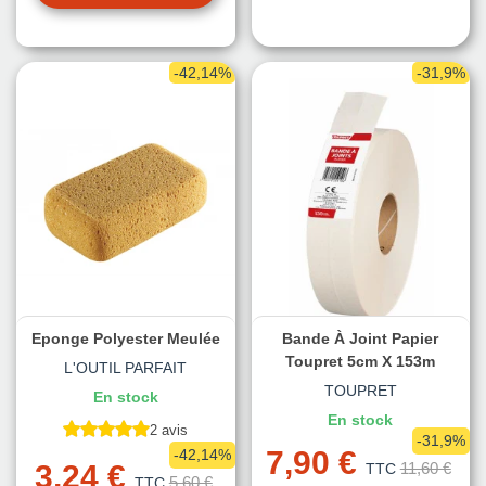
-42,14%
-31,9%
Eponge Polyester Meulée
Bande À Joint Papier
Toupret 5cm X 153m
L'OUTIL PARFAIT
TOUPRET
En stock
En stock
2 avis
-31,9%
7,90 €
-42,14%
3,24 €
11,60 €
TTC
5,60 €
TTC