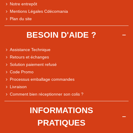
Notre entrepôt
Mentions Légales Cdécomania
Plan du site
BESOIN D'AIDE ?
Assistance Technique
Retours et échanges
Solution paiement refusé
Code Promo
Processus emballage commandes
Livraison
Comment bien réceptionner son colis ?
Note du magasin sur Google
INFORMATIONS
Comparaison des performances du magasin
PRATIQUES
+ de 5 500 avis