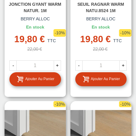
JONCTION GYANT WARM
SEUIL RAGNAR WARM
NATUR. 1M
NATU.8524 1M
BERRY ALLOC
BERRY ALLOC
En stock
En stock
-10%
-10%
19,80 €
19,80 €
TTC
TTC
22,00 €
22,00 €
-
+
-
+
Ajouter Au Panier
Ajouter Au Panier
-10%
-10%