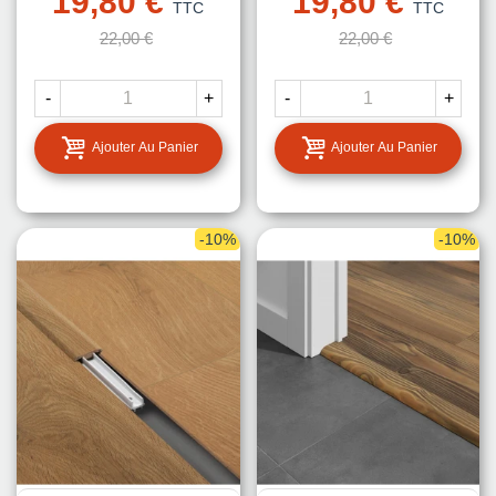
19,80 €
19,80 €
TTC
TTC
22,00 €
22,00 €
-
+
-
+
Ajouter Au Panier
Ajouter Au Panier
-10%
-10%