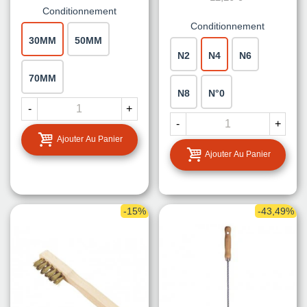
Conditionnement
Conditionnement
30MM
50MM
N2
N4
N6
70MM
N8
N°0
-
+
-
+
Ajouter Au Panier
Ajouter Au Panier
-15%
-43,49%