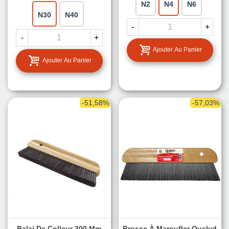
N2
N4
N6
N30
N40
-
+
-
+
Ajouter Au Panier
Ajouter Au Panier
-51,58%
-57,03%
Balai De Colleur 300 Mm
Brosse À Maroufler Quelyd