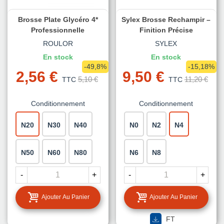
Brosse Plate Glycéro 4*
Sylex Brosse Rechampir –
Professionnelle
Finition Précise
ROULOR
SYLEX
En stock
En stock
-49,8%
-15,18%
2,56 €
9,50 €
5,10 €
11,20 €
TTC
TTC
Conditionnement
Conditionnement
N20
N30
N40
N0
N2
N4
N50
N60
N80
N6
N8
-
+
-
+
Ajouter Au Panier
Ajouter Au Panier
FT