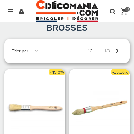
0
BROSSES
Suivant
Trier par ...
12
1/3
-49,8%
-15,18%