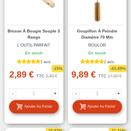
Brosse À Bougie Souple 3
Goupillon À Peindre
Rangs
Diamètre 70 Mm
L'OUTIL PARFAIT
ROULOR
En stock
En stock
1 avis
2 avis
-15%
-43,49%
2,89 €
9,89 €
3,40 €
17,50 €
TTC
TTC
-
+
-
+
Ajouter Au Panier
Ajouter Au Panier
-15,87%
-71,41%