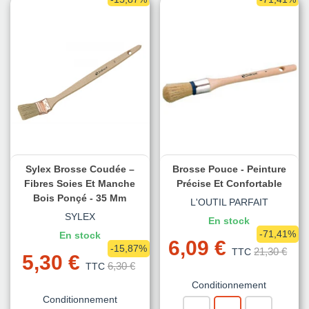
Sylex Brosse Coudée –
Brosse Pouce - Peinture
Fibres Soies Et Manche
Précise Et Confortable
Bois Ponçé - 35 Mm
L'OUTIL PARFAIT
SYLEX
En stock
-71,41%
En stock
6,09 €
-15,87%
21,30 €
TTC
5,30 €
6,30 €
TTC
Conditionnement
Conditionnement