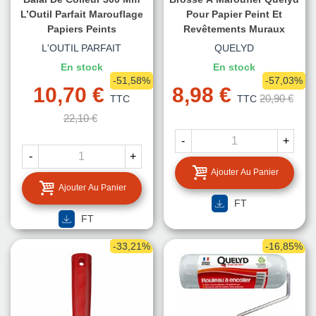
L’Outil Parfait Marouflage
Pour Papier Peint Et
Papiers Peints
Revêtements Muraux
L'OUTIL PARFAIT
QUELYD
En stock
En stock
-51,58%
-57,03%
10,70 €
8,98 €
20,90 €
TTC
TTC
22,10 €
-
+
-
+
Ajouter Au Panier
Ajouter Au Panier
FT
FT
-33,21%
-16,85%