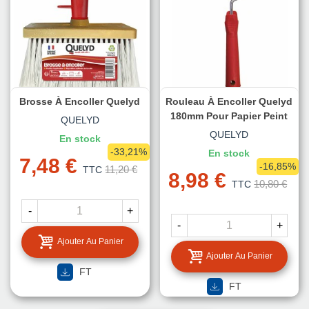
Brosse À Encoller Quelyd
Rouleau À Encoller Quelyd
180mm Pour Papier Peint
QUELYD
QUELYD
En stock
-33,21%
En stock
7,48 €
-16,85%
11,20 €
TTC
8,98 €
10,80 €
TTC
-
+
-
+
Ajouter Au Panier
Ajouter Au Panier
FT
FT