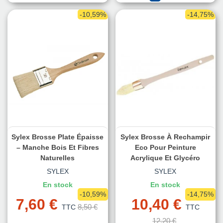
-10,59%
-14,75%
Sylex Brosse Plate Épaisse
Sylex Brosse À Rechampir
– Manche Bois Et Fibres
Eco Pour Peinture
Naturelles
Acrylique Et Glycéro
SYLEX
SYLEX
En stock
En stock
-10,59%
-14,75%
7,60 €
10,40 €
8,50 €
TTC
TTC
12,20 €