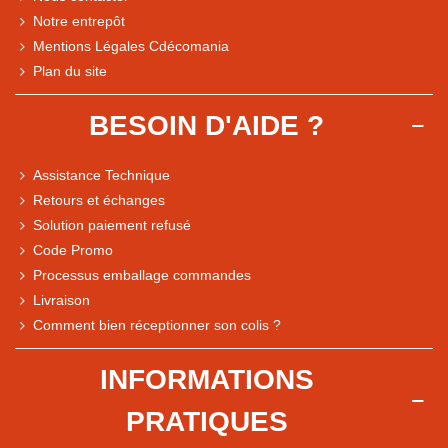
Notre entrepôt
Mentions Légales Cdécomania
Plan du site
BESOIN D'AIDE ?
Assistance Technique
Retours et échanges
Solution paiement refusé
Code Promo
Processus emballage commandes
Livraison
Comment bien réceptionner son colis ?
INFORMATIONS
PRATIQUES
Note du magasin sur Google
Comparaison des performances du magasin