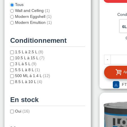
Tous
Wall and Celling
(1)
Cond
Modern Eggshell
(1)
Modern Emultion
(1)
6L
Conditionnement
1.5 L à 2.5 L
(8)
10.5 L à 15 L
(7)
-
3 L à 5 L
(9)
5.5 L à 8 L
(1)
Aj
500 ML à 1.4 L
(12)
8.5 L à 10 L
(4)
FT
En stock
Oui
(16)