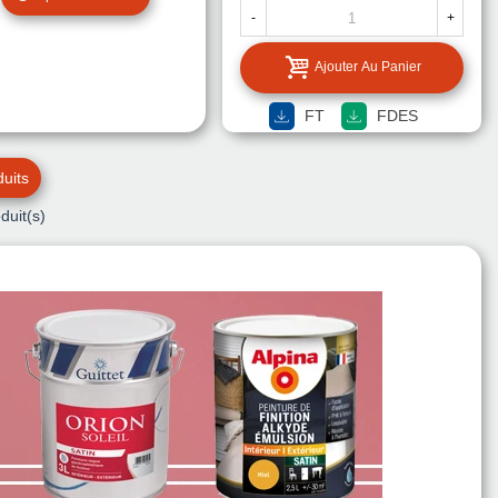
TEINTE
LA
-
+
TEINTE
Ajouter Au Panier
FT
FDES
uits
duit(s)