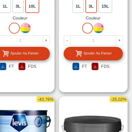
1L
3L
10L
1L
3L
15L
Couleur
Couleur
BLANC
MISE
BLANC
MISE
A
A
LA
LA
+
-
+
TEINTE
TEINTE
Ajouter Au Panier
Ajouter Au Panier
FT
FDS
FT
FDS
-43,76%
-25,02%