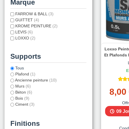
Marque
FARROW & BALL
(3)
GUITTET
(4)
KROME PEINTURE
(2)
LEVIS
(6)
LOXXO
(2)
Loxxo Peint
Supports
Et Plafonds
Tous
E
Plafond
(1)
Ancienne peinture
(10)
Murs
(6)
8,00
Béton
(6)
Bois
(9)
Off
Ciment
(3)
Portes
(1)
09 Jo
Sols
(2)
Finitions
Métaux ferreux
(2)
Cond
Métaux
(4)