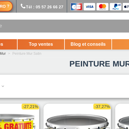
?
RO
Tél : 05 57 26 66 27
es
Top ventes
Blog et conseils
 Mur
>
Peinture Mur Satin
PEINTURE MUR
.
-27,21%
-37,27%