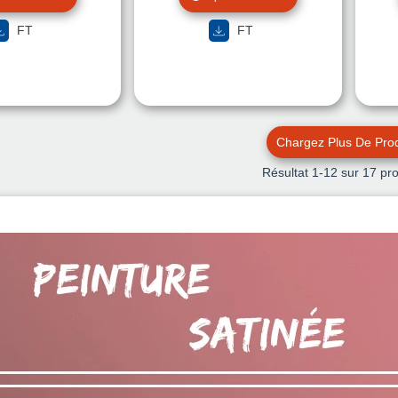
TEINTE
TEINTE
FT
FT
Chargez Plus De Prod
Résultat
1
-12 sur 17 pro