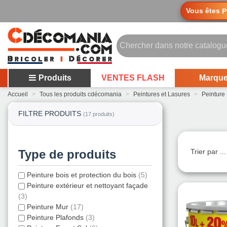
Vous êtes
P
Produits
VENTES FLASH
Marqu
Accueil
>
Tous les produits cdécomania
>
Peintures et Lasures
>
Peinture
FILTRE PRODUITS
(17 produits)
Type de produits
Trier par ..
Peinture bois et protection du bois
(5)
Peinture extérieur et nettoyant façade
(3)
Peinture Mur
(17)
Peinture Plafonds
(3)