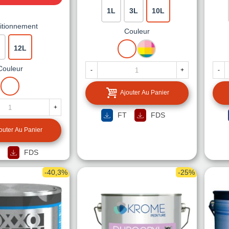
1L
3L
10L
itionnement
Couleur
BLANC
MISE
12L
A
LA
Couleur
-
+
-
TEINTE
BLANC
Ajouter Au Panier
+
FT
FDS
outer Au Panier
FDS
-40,3%
-25%