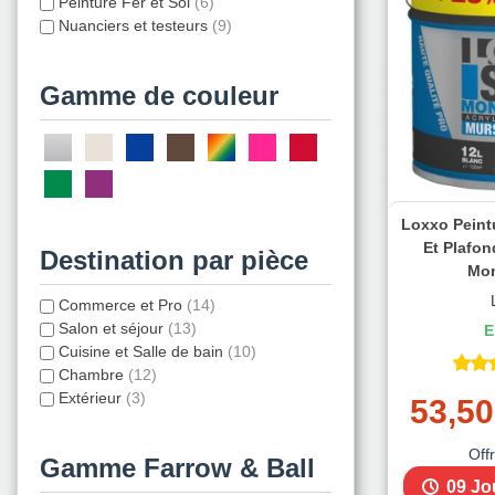
Peinture Fer et Sol
(6)
Nuanciers et testeurs
(9)
Gamme de couleur
Loxxo Peint
Et Plafon
Destination par pièce
Mo
Commerce et Pro
(14)
Salon et séjour
(13)
E
Cuisine et Salle de bain
(10)
Chambre
(12)
Extérieur
(3)
53,50
Off
Gamme Farrow & Ball
09 Jo