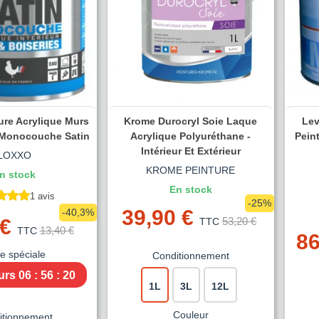
ure Acrylique Murs
Krome Durocryl Soie Laque
Lev
 Monocouche Satin
Acrylique Polyuréthane -
Peint
Intérieur Et Extérieur
LOXXO
KROME PEINTURE
n stock
En stock
1 avis
-25%
39,90 €
-40,3%
 €
53,20 €
TTC
13,40 €
TTC
86
re spéciale
Conditionnement
urs
06 : 56 : 19
1L
3L
12L
Couleur
itionnement