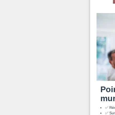
Poi
mur
✅ Rés
✅ Surf