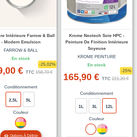
re Intérieure Farrow & Ball
Krome Neotech Soie HPC -
- Modern Emulsion
Peinture De Finition Intérieure
Soyeuse
FARROW & BALL
KROME PEINTURE
En stock
-25,02%
En stock
9,00 €
-25%
158,70 €
TTC
165,90 €
221,20 €
TTC
Conditionnement
Conditionnement
2,5L
5L
1L
3L
12L
Couleur
Couleur
MISE
A
BLANC
MISE
LA
A
Options À Définir