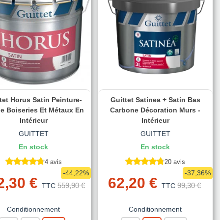
tet Horus Satin Peinture-
Guittet Satinea + Satin Bas
e Boiseries Et Métaux En
Carbone Décoration Murs -
Intérieur
Intérieur
GUITTET
GUITTET
En stock
En stock
4 avis
20 avis
-44,22%
-37,36%
2,30 €
62,20 €
559,90 €
99,30 €
TTC
TTC
Conditionnement
Conditionnement