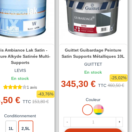
is Ambiance Lak Satin -
Guittet Guibardage Peinture
ure Alkyde Satinée Multi-
Satin Supports Métalliques 10L
Supports
GUITTET
LEVIS
En stock
-25,02%
En stock
345,30 €
460,50 €
TTC
1 avis
-43,76%
,50 €
Couleur
153,80 €
TTC
BLANC
MISE
A
Conditionnement
LA
-
+
TEINTE
1L
2,5L