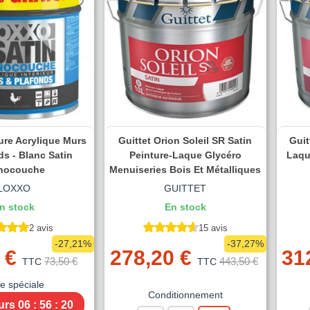
ure Acrylique Murs
Guittet Orion Soleil SR Satin
Guit
ds - Blanc Satin
Peinture-Laque Glycéro
Laqu
nocouche
Menuiseries Bois Et Métalliques
LOXXO
GUITTET
n stock
En stock
2 avis
15 avis
-27,21%
-37,27%
 €
278,20 €
31
73,50 €
443,50 €
TTC
TTC
re spéciale
Conditionnement
urs
06 : 56 : 19