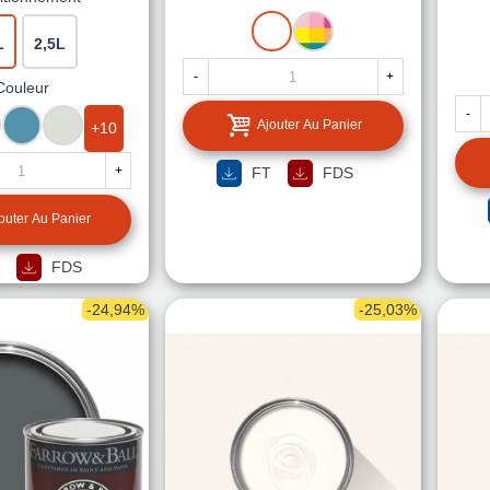
BLANC
MISE
L
2,5L
A
LA
-
+
Couleur
TEINTE
-
EU
CANARD
CARRARE
Ajouter Au Panier
+10
IS
OXXO)
+
FT
FDS
outer Au Panier
FDS
-24,94%
-25,03%