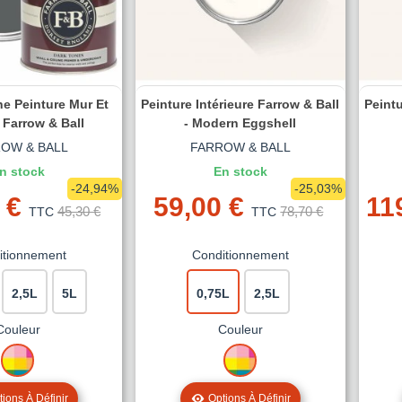
e Peinture Mur Et
Peinture Intérieure Farrow & Ball
Peintu
 Farrow & Ball
- Modern Eggshell
OW & BALL
FARROW & BALL
n stock
En stock
-24,94%
-25,03%
 €
59,00 €
11
45,30 €
78,70 €
TTC
TTC
itionnement
Conditionnement
2,5L
5L
0,75L
2,5L
Couleur
Couleur
MISE
MISE
A
A
LA
LA
ions À Définir
Options À Définir