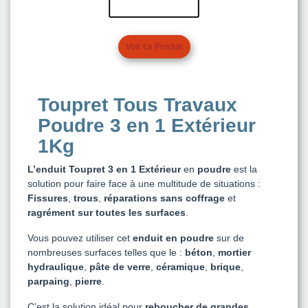
Voir Le Produit
Toupret Tous Travaux
Poudre 3 en 1 Extérieur
1Kg
L’enduit Toupret 3 en 1 Extérieur
en
poudre
est la
solution pour faire face à une multitude de situations :
Fissures
,
trous
,
réparations sans coffrage
et
ragrément sur toutes les surfaces
.
Vous pouvez utiliser cet
enduit en poudre
sur de
nombreuses surfaces telles que le :
béton
,
mortier
hydraulique
,
pâte de verre
,
céramique
,
brique
,
parpaing
,
pierre
.
C’est la solution idéal pour
reboucher de grandes