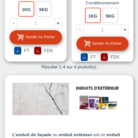
Conditionnement
1KG
5KG
1KG
5KG
-
+
-
+
Ajouter Au Panier
Ajouter Au Panier
FT
FDS
FT
FDS
Résultat
1
-4 sur 4 produit(s)
L’enduit de façade
ou
enduit extérieur
est un
enduit