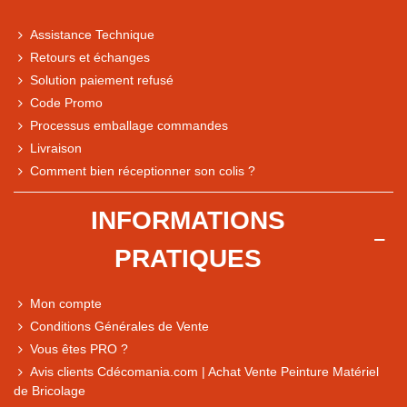
Assistance Technique
Retours et échanges
Solution paiement refusé
Code Promo
Processus emballage commandes
Livraison
Comment bien réceptionner son colis ?
Note du magasin sur Google
INFORMATIONS
Comparaison des performances du magasin
PRATIQUES
+ de 5 500 avis
● Exceptionnel
Mon compte
Express, Chez vous, Point relais, Retrait magasin
Conditions Générales de Vente
● Exceptionnel
Vous êtes PRO ?
Retours sous 14 jours
Avis clients Cdécomania.com | Achat Vente Peinture Matériel
de Bricolage