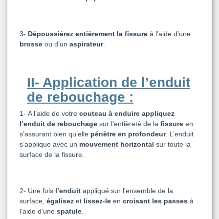
3-
Dépoussiérez entièrement la fissure
à l’aide d’une
brosse
ou d’un
aspirateur
.
II- Application de l’enduit
de rebouchage :
1-
A l’aide de votre
couteau à enduire
appliquez
l’enduit de rebouchage
sur l’entièreté de la
fissure
en
s’assurant bien qu’elle
pénètre en profondeur
. L’enduit
s’applique avec un
mouvement horizontal
sur toute la
surface de la fissure.
2-
Une fois
l’enduit
appliqué sur l’ensemble de la
surface,
égalisez
et
lissez-le
en
croisant les passes
à
l’aide d’une
spatule
.