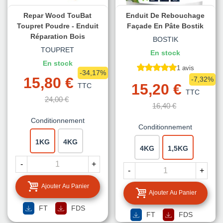
Repar Wood TouBat
Enduit De Rebouchage
Toupret Poudre - Enduit
Façade En Pâte Bostik
Réparation Bois
BOSTIK
TOUPRET
En stock
En stock
1 avis
-34,17%
15,80 €
-7,32%
15,20 €
TTC
TTC
24,00 €
16,40 €
Conditionnement
Conditionnement
1KG
4KG
4KG
1,5KG
-
+
-
+
Ajouter Au Panier
Ajouter Au Panier
FT
FDS
FT
FDS