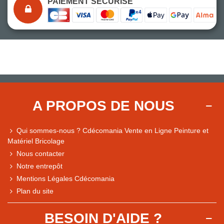
PAIEMENT SÉCURISÉ
A PROPOS DE NOUS
Qui sommes-nous ? Cdécomania Vente en Ligne Peinture et
Matériel Bricolage
Nous contacter
Notre entrepôt
Mentions Légales Cdécomania
Plan du site
BESOIN D'AIDE ?