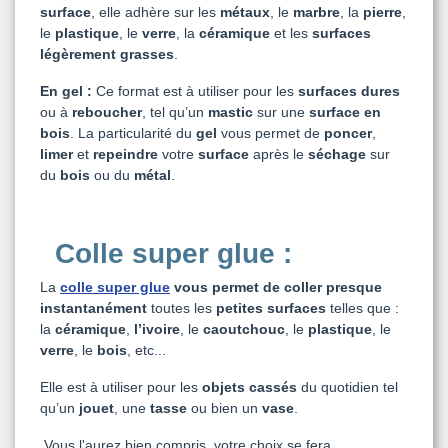
surface
, elle adhère sur les
métaux
, le
marbre
, la
pierre
,
le
plastique
, le
verre
, la
céramique
et les
surfaces
légèrement grasses
.
En gel :
Ce format est à utiliser pour les
surfaces dures
ou à
reboucher
, tel qu’un
mastic
sur une
surface en
bois
. La particularité du
gel
vous permet de
poncer
,
limer
et
repeindre
votre
surface
après le
séchage
sur
du
bois
ou du
métal
.
Colle super glue :
La
colle super glue
vous permet de coller presque
instantanément
toutes les
petites surfaces
telles que :
la
céramique
,
l’ivoire
, le
caoutchouc
, le
plastique
, le
verre
, le
bois
, etc...
Elle est à utiliser pour les
objets cassés
du quotidien tel
qu’un
jouet
, une
tasse
ou bien un
vase
.
Vous l'aurez bien compris, votre choix se fera