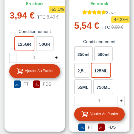
En stock
En stock
-53,1%
3,94 €
3 avis
8,40 €
TTC
-42,29%
5,54 €
9,60 €
TTC
Conditionnement
Conditionnement
125GR
50GR
250ml
500ml
-
+
2,5L
125ML
Ajouter Au Panier
FT
FDS
55ML
750ML
-
+
Ajouter Au Panier
FT
FDS