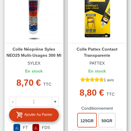
Colle Néoprène Sylex
Colle Pattex Contact
NEO25 Multi-Usages 300 Ml
Transparente
SYLEX
PATTEX
En stock
En stock
8,70 €
1 avis
TTC
8,80 €
TTC
-
+
Conditionnement
Ajouter Au Panier
125GR
50GR
FT
FDS