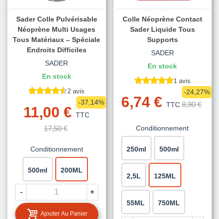
Sader Colle Pulvérisable
Colle Néoprène Contact
Néoprène Multi Usages
Sader Liquide Tous
Tous Matériaux – Spéciale
Supports
Endroits Difficiles
SADER
SADER
En stock
En stock
1 avis
2 avis
-24,27%
6,74 €
-37,14%
8,90 €
TTC
11,00 €
TTC
17,50 €
Conditionnement
Conditionnement
250ml
500ml
500ml
200ML
2,5L
125ML
-
+
55ML
750ML
Ajouter Au Panier