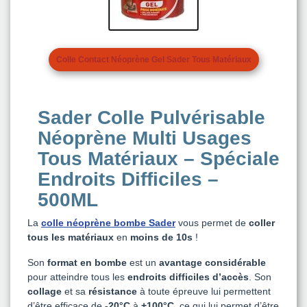
Colle Contact Néoprène Gel Sader Tous Matériaux
Sader Colle Pulvérisable
Néoprène Multi Usages
Tous Matériaux – Spéciale
Endroits Difficiles –
500ML
La
colle néoprène bombe Sader
vous permet de
coller
tous les matériaux
en
moins de 10s
!
Son
format en bombe
est un
avantage considérable
pour atteindre tous les
endroits difficiles d’accès
. Son
collage
et sa
résistance
à toute épreuve lui permettent
d’être efficace de
-20°C
à
+100°C
, ce qui lui permet d’être