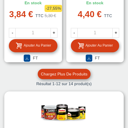
En stock
En stock
-27,55%
3,84 €
4,40 €
5,30 €
TTC
TTC
-
+
-
+
Ajouter Au Panier
Ajouter Au Panier
FT
FT
Chargez Plus De Produits
Résultat
1
-12 sur 14 produit(s)