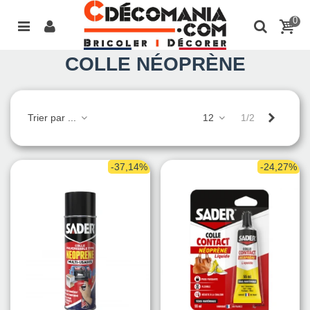
0
COLLE NÉOPRÈNE
Suivant
Trier par ...
12
1/2
-37,14%
-24,27%