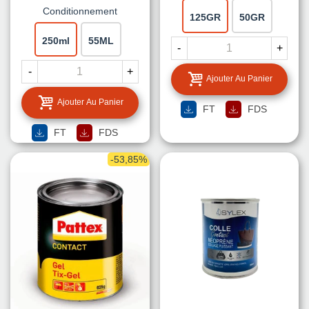
Conditionnement
125GR
50GR
250ml
55ML
-
+
-
+
Ajouter Au Panier
Ajouter Au Panier
FT
FDS
FT
FDS
-53,85%