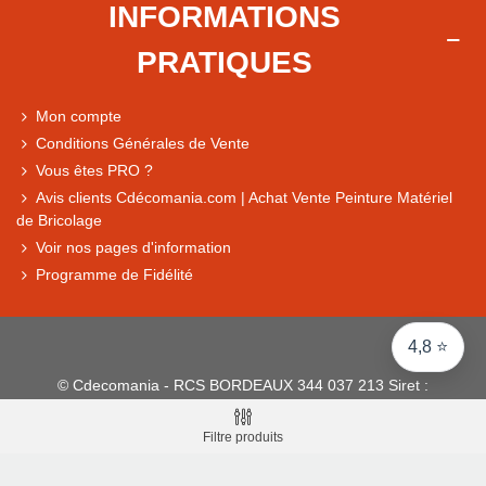
INFORMATIONS
Comparaison des performances du magasin
PRATIQUES
+ de 5 500 avis
● Exceptionnel
Mon compte
Express, Chez vous, Point relais, Retrait magasin
Conditions Générales de Vente
● Exceptionnel
Vous êtes PRO ?
Retours sous 14 jours
Avis clients Cdécomania.com | Achat Vente Peinture Matériel
de Bricolage
Voir nos pages d'information
● Exceptionnel
Programme de Fidélité
CB, PayPal 4x, Google Pay, Apple Pay, Alma
4,8 ⭐
© Cdecomania - RCS BORDEAUX 344 037 213 Siret :
344 037 213 001 31 - 1922-2026 Tous droits réservés
Filtre produits