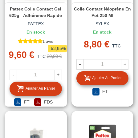
Pattex Colle Contact Gel
Colle Contact Néoprène En
625g - Adhérence Rapide
Pot 250 Ml
PATTEX
SYLEX
En stock
En stock
1 avis
8,80 €
TTC
-53,85%
9,60 €
20,80 €
TTC
-
+
-
+
Ajouter Au Panier
Ajouter Au Panier
FT
FT
FDS