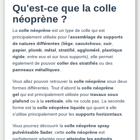
Qu'est-ce que la colle
néoprène ?
La
colle néoprène
est un type de colle qui est
principalement utilisée pour l’
assemblage de supports
de natures différentes
(
liège
,
caoutchouc
,
cuir
,
papier
,
plomb
,
métal
,
stratifié
,
aggloméré
,
plastique
rigide
, entre eux et sur tous supports), elle permet
également de pouvoir
coller des stratifiés
ou des
panneaux métalliques
.
Vous allez pouvoir retrouver la
colle néoprène
sous deux
formes différentes. Tout d’abord la
colle néoprène
gel
qui est principalement utilisée pour
travaux sous
plafond
ou à la
verticale
, elle ne coule pas. La seconde
forme est la
colle néoprène liquide
qui quant à elle
s’utilise principalement pour les
supports horizontaux
.
Vous pourrez découvrir la
colle néoprène spray
pulvérisable Sader
, cette
colle néoprène
est
parfaitement adaptée pour
atteindre les endroits