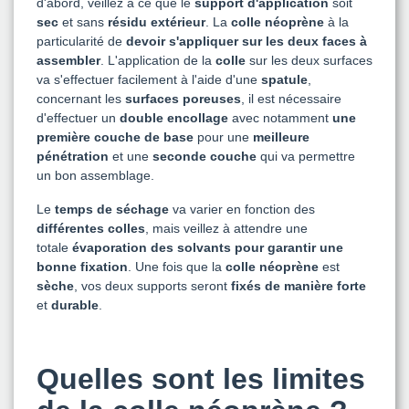
d'abord, veillez à ce que le
support d'application
soit
sec
et sans
résidu
extérieur
. La
colle néoprène
à la
particularité de
devoir s'appliquer sur les deux faces à
assembler
. L'application de la
colle
sur les deux surfaces
va s'effectuer facilement à l'aide d'une
spatule
,
concernant les
surfaces poreuses
, il est nécessaire
d'effectuer un
double encollage
avec notamment
une
première couche de base
pour une
meilleure
pénétration
et une
seconde couche
qui va permettre
un bon assemblage.
Le
temps de séchage
va varier en fonction des
différentes colles
, mais veillez à attendre une
totale
évaporation des solvants pour garantir une
bonne fixation
. Une fois que la
colle néoprène
est
sèche
, vos deux supports seront
fixés de manière forte
et
durable
.
Quelles sont les limites