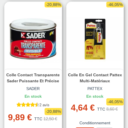
-20,88%
-46,05%
Colle Contact Transparente
Colle En Gel Contact Pattex
Sader Puissante Et Précise
Multi-Matériaux
SADER
PATTEX
En stock
En stock
-46,05%
2 avis
4,64 €
8,60 €
TTC
-20,88%
9,89 €
12,50 €
TTC
Conditionnement