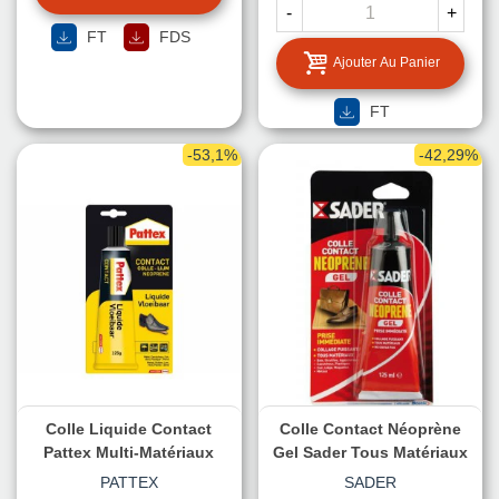
-
+
FT
FDS
Ajouter Au Panier
FT
-53,1%
-42,29%
Colle Liquide Contact
Colle Contact Néoprène
Pattex Multi-Matériaux
Gel Sader Tous Matériaux
PATTEX
SADER