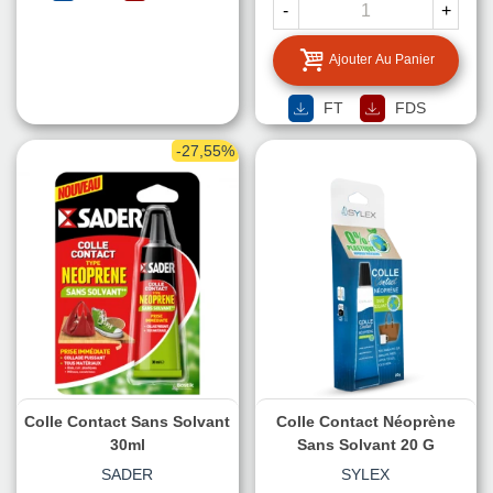
-
+
Ajouter Au Panier
FT
FDS
-27,55%
Colle Contact Sans Solvant
Colle Contact Néoprène
30ml
Sans Solvant 20 G
SADER
SYLEX