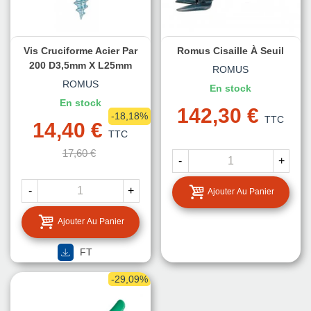
Vis Cruciforme Acier Par
Romus Cisaille À Seuil
200 D3,5mm X L25mm
ROMUS
ROMUS
En stock
En stock
142,30 €
-18,18%
TTC
14,40 €
TTC
17,60 €
-
+
-
+
Ajouter Au Panier
Ajouter Au Panier
FT
-29,09%