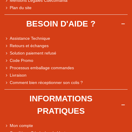
Mentions Légales Cdécomania
Plan du site
BESOIN D'AIDE ?
Assistance Technique
Retours et échanges
Solution paiement refusé
Code Promo
Processus emballage commandes
Livraison
Comment bien réceptionner son colis ?
Note du magasin sur Google
INFORMATIONS
Comparaison des performances du magasin
PRATIQUES
+ de 5 500 avis
● Exceptionnel
Mon compte
Express, Chez vous, Point relais, Retrait magasin