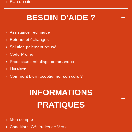
Plan du site
BESOIN D'AIDE ?
Assistance Technique
Retours et échanges
Solution paiement refusé
Code Promo
Processus emballage commandes
Livraison
Note du magasin sur Google
Comment bien réceptionner son colis ?
Comparaison des performances du magasin
+ de 5 500 avis
INFORMATIONS
● Exceptionnel
PRATIQUES
Express, Chez vous, Point relais, Retrait magasin
● Exceptionnel
Mon compte
Retours sous 14 jours
Conditions Générales de Vente