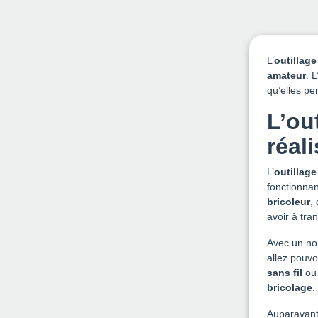
L’
outillage
amateur
. L
qu’elles pe
L’out
réal
L’
outillage
fonctionnant
bricoleur
,
avoir à tr
Avec un no
allez pouv
sans fil
o
bricolage
.
Auparavant