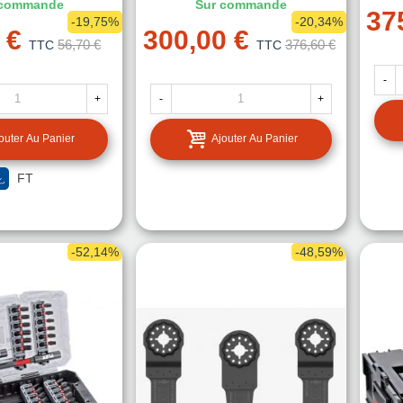
 commande
Sur commande
37
-19,75%
-20,34%
 €
300,00 €
56,70 €
376,60 €
TTC
TTC
-
+
-
+
outer Au Panier
Ajouter Au Panier
FT
-52,14%
-48,59%