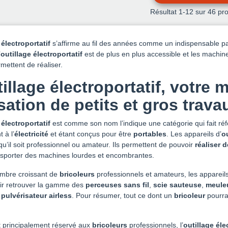
Résultat
1
-12 sur 46 pro
 électroportatif
s’affirme au fil des années comme un indispensable pa
’
outillage électroportatif
est de plus en plus accessible et les machin
rmettent de réaliser.
illage électroportatif, votre m
isation de petits et gros trav
 électroportatif
est comme son nom l’indique une catégorie qui fait r
 à l’
électricité
et étant conçus pour être
portables
. Les appareils d’
o
 qu’il soit professionnel ou amateur. Ils permettent de pouvoir
réaliser 
ansporter des machines lourdes et encombrantes.
mbre croissant de
bricoleurs
professionnels et amateurs, les appareils
oir retrouver la gamme des
perceuses sans fil
,
scie sauteuse
,
meule
u
pulvérisateur airless
. Pour résumer, tout ce dont un
bricoleur
pourrai
 principalement réservé aux
bricoleurs
professionnels, l’
outillage éle