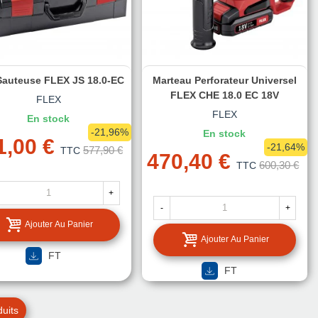
Sauteuse FLEX JS 18.0-EC
Marteau Perforateur Universel
FLEX CHE 18.0 EC 18V
FLEX
FLEX
En stock
-21,96%
En stock
1,00 €
-21,64%
577,90 €
TTC
470,40 €
600,30 €
TTC
+
-
+
Ajouter Au Panier
Ajouter Au Panier
FT
FT
uits