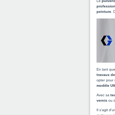
Le
pulvéri
profession
peinture
. 
En tant que
travaux de
opter pour
modèle Ul
Avec sa
te
vernis
ou d
Il s’agit d’