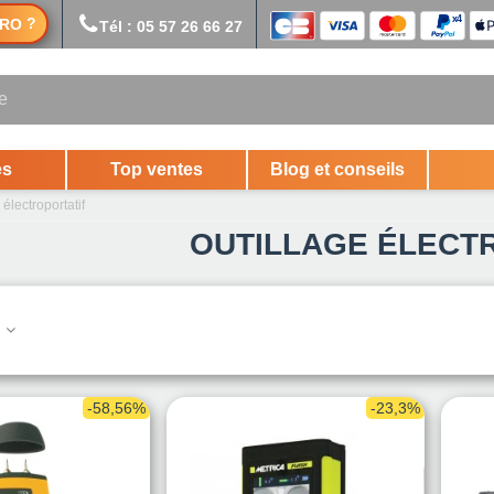
?
RO
Tél : 05 57 26 66 27
es
Top ventes
Blog et conseils
 électroportatif
OUTILLAGE ÉLECT
.
-58,56%
-23,3%