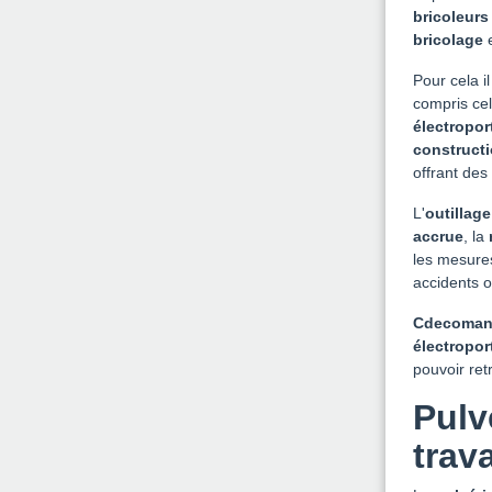
bricoleurs
bricolage
e
Pour cela i
compris ce
électropor
construct
offrant des
L'
outillage
accrue
, la
les mesures
accidents o
Cdecoman
électroport
pouvoir re
Pulv
trav