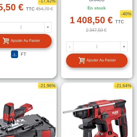
-17,42%
5,50 €
En stock
454,70 €
TTC
-40%
1 408,50 €
TTC
+
2 347,50 €
Ajouter Au Panier
-
+
FT
Ajouter Au Panier
-21,96%
-21,64%