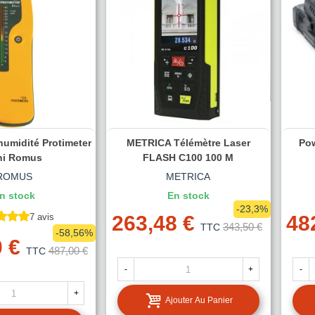
humidité Protimeter
METRICA Télémètre Laser
Pow
ni Romus
FLASH C100 100 M
ROMUS
METRICA
n stock
En stock
-23,3%
7 avis
263,48 €
48
343,50 €
TTC
-58,56%
 €
487,00 €
TTC
-
+
-
+
Ajouter Au Panier