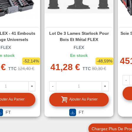
FLEX - 41 Embouts
Lot De 3 Lames Starlock Pour
Scie 
age Universels
Bois Et Métal FLEX
FLEX
FLEX
n stock
En stock
45
-52,14%
-48,59%
 €
41,28 €
124,40 €
80,30 €
TTC
TTC
-
+
-
+
outer Au Panier
Ajouter Au Panier
FT
FT
Chargez Plus De Prod