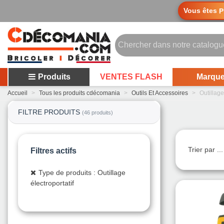
Vous êtes
P
Produits
VENTES FLASH
Marqu
Accueil
>
Tous les produits cdécomania
>
Outils Et Accessoires
>
Outillage
FILTRE PRODUITS
(46 produits)
Trier par ..
Filtres actifs
Type de produits : Outillage
électroportatif