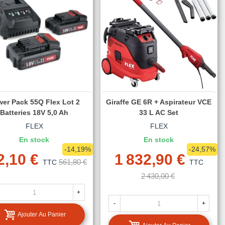
er Pack 55Q Flex Lot 2
Giraffe GE 6R + Aspirateur VCE
Batteries 18V 5,0 Ah
33 L AC Set
FLEX
FLEX
En stock
En stock
-14,19%
-24,57%
2,10 €
1 832,90 €
561,80 €
TTC
TTC
2 430,00 €
+
-
+
Ajouter Au Panier