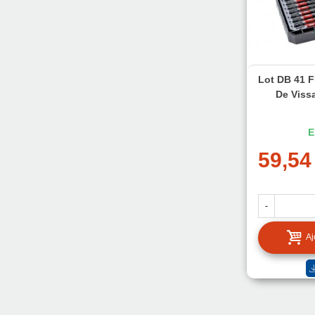
Lot DB 41 
De Viss
E
59,54
-
Aj