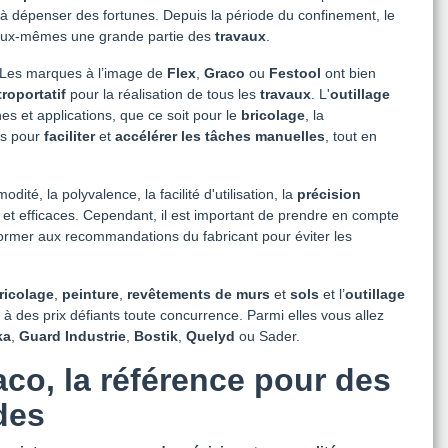
à dépenser des fortunes. Depuis la période du confinement, le
r eux-mêmes une grande partie des
travaux
.
r. Les marques à l’image de
Flex
,
Graco
ou
Festool
ont bien
roportatif
pour la réalisation de tous les
travaux
. L'
outillage
es et applications, que ce soit pour le
bricolage
, la
us pour
faciliter
et
accélérer les tâches manuelles
, tout en
, la polyvalence, la facilité d'utilisation, la
précision
s et efficaces. Cependant, il est important de prendre en compte
onformer aux recommandations du fabricant pour éviter les
ricolage
,
peinture
,
revêtements de murs
et
sols
et l’
outillage
 à des prix défiants toute concurrence. Parmi elles vous allez
ka
,
Guard Industrie
,
Bostik
,
Quelyd
ou Sader.
aco, la référence pour des
des