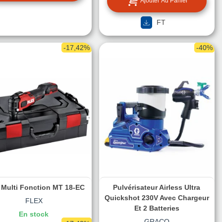
Ajouter Au Panier
FT
-17,42%
-40%
l Multi Fonction MT 18-EC
Pulvérisateur Airless Ultra
Quickshot 230V Avec Chargeur
FLEX
Et 2 Batteries
En stock
GRACO