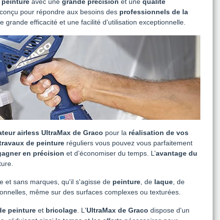
 peinture
avec une
grande précision
et une
qualité
 conçu pour répondre aux besoins des
professionnels de la
rande efficacité et une facilité d'utilisation exceptionnelle.
ateur airless UltraMax de Graco
pour la
réalisation de vos
travaux de peinture
réguliers vous pouvez vous parfaitement
gagner en précision
et d’économiser du temps. L’
avantage du
ture.
e et sans marques, qu'il s'agisse de
peinture
, de
laque
, de
essionnelles, même sur des surfaces complexes ou texturées.
de peinture
et
bricolage
. L'
UltraMax de Graco
dispose d'un