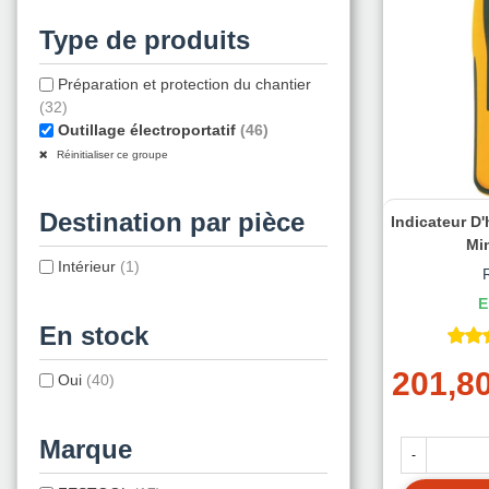
Type de produits
Préparation et protection du chantier
(32)
Outillage électroportatif
(46)
Réinitialiser ce groupe
Destination par pièce
Indicateur D'
Mi
Intérieur
(1)
E
En stock
201,80
Oui
(40)
Marque
-