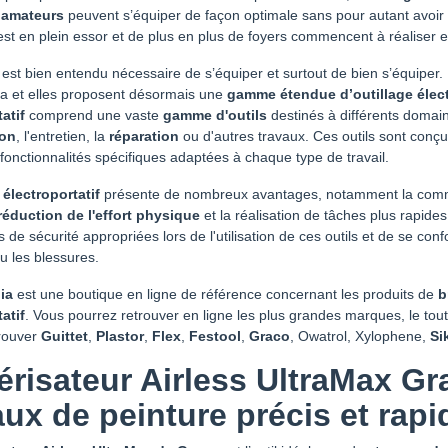
 amateurs
peuvent s’équiper de façon optimale sans pour autant avoir 
st en plein essor et de plus en plus de foyers commencent à réalise
l est bien entendu nécessaire de s’équiper et surtout de bien s’équipe
la et elles proposent désormais une
gamme étendue d’outillage élect
tatif
comprend une vaste
gamme d'outils
destinés à différents domain
ion
, l'entretien, la
réparation
ou d'autres travaux. Ces outils sont conç
 fonctionnalités spécifiques adaptées à chaque type de travail.
 électroportatif
présente de nombreux avantages, notamment la commodité
réduction de l'effort physique
et la réalisation de tâches plus rapide
 de sécurité appropriées lors de l'utilisation de ces outils et de se c
u les blessures.
ia
est une boutique en ligne de référence concernant les produits de
b
atif
. Vous pourrez retrouver en ligne les plus grandes marques, le tout
trouver
Guittet
,
Plastor
,
Flex
,
Festool
,
Graco
, Owatrol, Xylophene,
Si
érisateur Airless UltraMax Gr
aux de peinture précis et rapi