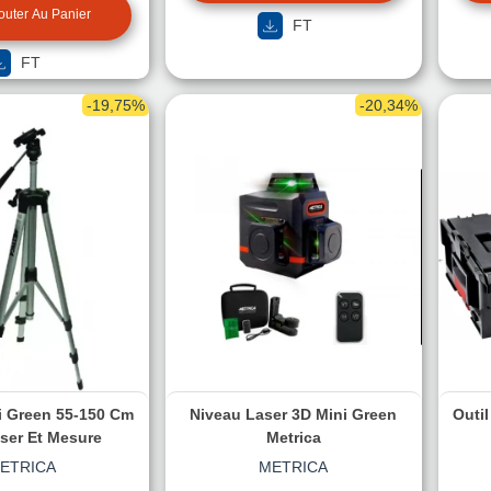
outer Au Panier
FT
FT
-19,75%
-20,34%
i Green 55-150 Cm
Niveau Laser 3D Mini Green
Outi
ser Et Mesure
Metrica
ETRICA
METRICA