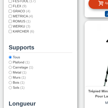
FESTOOL
(17)
Aj
FLEX
(9)
GRACO
(4)
METRICA
(4)
ROMUS
(1)
WERKU
(3)
KARCHER
(6)
MECABAT
(2)
Supports
Tous
Plafond
(1)
Carrelage
(1)
Metal
(1)
Murs
(1)
Bois
(1)
Sols
(1)
Trépied Min
Plâtre
(1)
Pour La
Plastiques
(1)
Longueur
M