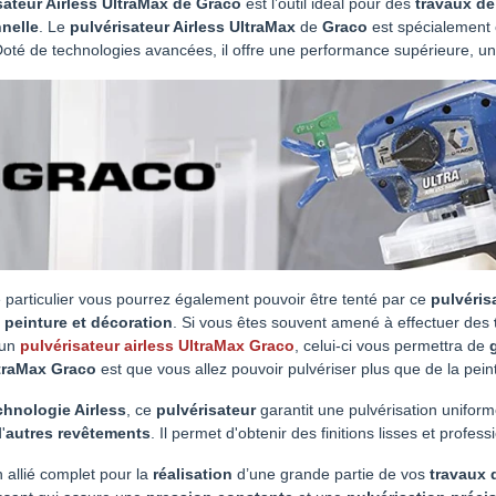
sateur Airless UltraMax de Graco
est l’outil idéal pour des
travaux de
nelle
. Le
pulvérisateur Airless UltraMax
de
Graco
est spécialement
Doté de technologies avancées, il offre une performance supérieure, une g
 particulier vous pourrez également pouvoir être tenté par ce
pulvéris
 peinture et décoration
. Si vous êtes souvent amené à effectuer des
 un
pulvérisateur airless UltraMax Graco
, celui-ci vous permettra de
traMax Graco
est que vous allez pouvoir pulvériser plus que de la pein
chnologie Airless
, ce
pulvérisateur
garantit une pulvérisation uniform
'
autres revêtements
. Il permet d'obtenir des finitions lisses et prof
un allié complet pour la
réalisation
d’une grande partie de vos
travaux 