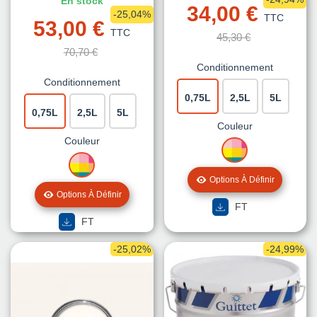
En stock
34,00 €
-25,04%
TTC
53,00 €
TTC
45,30 €
70,70 €
Conditionnement
Conditionnement
0,75L
2,5L
5L
0,75L
2,5L
5L
Couleur
Couleur
MISE
MISE
A
A
LA
Options À Définir
LA
TEINTE
Options À Définir
TEINTE
FT
FT
-25,02%
-24,99%