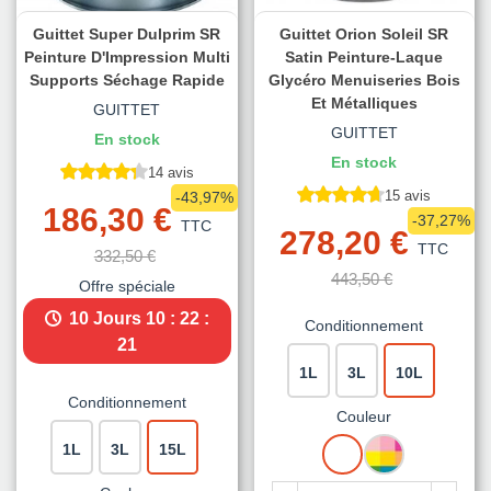
Guittet Super Dulprim SR
Guittet Orion Soleil SR
Peinture D'Impression Multi
Satin Peinture-Laque
Supports Séchage Rapide
Glycéro Menuiseries Bois
Et Métalliques
GUITTET
GUITTET
En stock
En stock
14 avis
15 avis
-43,97%
186,30 €
-37,27%
TTC
278,20 €
TTC
332,50 €
443,50 €
Offre spéciale
10 Jours
10 : 22 :
Conditionnement
20
1L
3L
10L
Conditionnement
Couleur
BLANC
MISE
1L
3L
15L
A