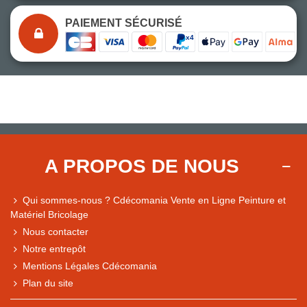
PAIEMENT SÉCURISÉ
A PROPOS DE NOUS
Qui sommes-nous ? Cdécomania Vente en Ligne Peinture et
Matériel Bricolage
Nous contacter
Notre entrepôt
Mentions Légales Cdécomania
Plan du site