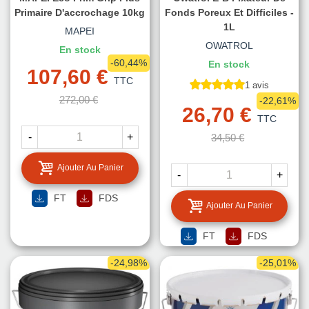
Primaire D'accrochage 10kg
Fonds Poreux Et Difficiles -
1L
MAPEI
OWATROL
En stock
-60,44%
En stock
107,60 €
TTC
1 avis
272,00 €
-22,61%
26,70 €
TTC
-
+
34,50 €
Ajouter Au Panier
-
+
FT
FDS
Ajouter Au Panier
FT
FDS
-24,98%
-25,01%