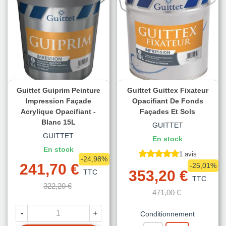
Guittet Guiprim Peinture
Guittet Guittex Fixateur
Impression Façade
Opacifiant De Fonds
Acrylique Opacifiant -
Façades Et Sols
Blanc 15L
GUITTET
GUITTET
En stock
En stock
1 avis
-24,98%
241,70 €
-25,01%
353,20 €
TTC
TTC
322,20 €
471,00 €
-
+
Conditionnement