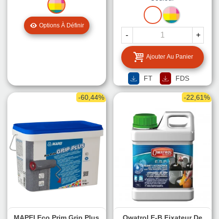
MISE
A
BLANC
MISE
LA
A
Options À Définir
TEINTE
LA
-
+
TEINTE
Ajouter Au Panier
FT
FDS
-60,44%
-22,61%
MAPEI Eco Prim Grip Plus
Owatrol E-B Fixateur De