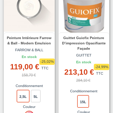
Peinture Intérieure Farrow
Guittet Guiofix Peinture
& Ball - Modern Emulsion
D’impression Opacifiante
Façade
FARROW & BALL
GUITTET
En stock
-25,02%
En stock
119,00 €
-24,99%
TTC
213,10 €
TTC
158,70 €
284,10 €
Conditionnement
Conditionnement
2,5L
5L
15L
Couleur
Couleur