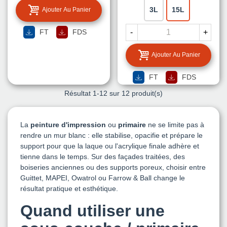
3L
15L
Ajouter Au Panier
FT
FDS
-
+
Ajouter Au Panier
FT
FDS
Résultat
1
-12 sur 12 produit(s)
La
peinture d'impression
ou
primaire
ne se limite pas à
rendre un mur blanc : elle stabilise, opacifie et prépare le
support pour que la laque ou l'acrylique finale adhère et
tienne dans le temps. Sur des façades traitées, des
boiseries anciennes ou des supports poreux, choisir entre
Guittet, MAPEI, Owatrol ou Farrow & Ball change le
résultat pratique et esthétique.
Quand utiliser une