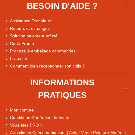
BESOIN D'AIDE ?
Assistance Technique
Retours et échanges
Solution paiement refusé
Code Promo
Processus emballage commandes
Livraison
Comment bien réceptionner son colis ?
Note du magasin sur Google
INFORMATIONS
Comparaison des performances du magasin
PRATIQUES
+ de 5 500 avis
● Exceptionnel
Mon compte
Express, Chez vous, Point relais, Retrait magasin
Conditions Générales de Vente
● Exceptionnel
Vous êtes PRO ?
Retours sous 14 jours
Avis clients Cdécomania.com | Achat Vente Peinture Matériel