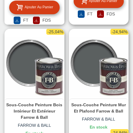
Ajouter Au Panier
Ajouter Au Panier
FT
FDS
FT
FDS
-25,04%
-24,94%
Sous-Couche Peinture Bois
Sous-Couche Peinture Mur
Intérieur Et Extérieur
Et Plafond Farrow & Ball
Farrow & Ball
FARROW & BALL
FARROW & BALL
En stock
-24,94%