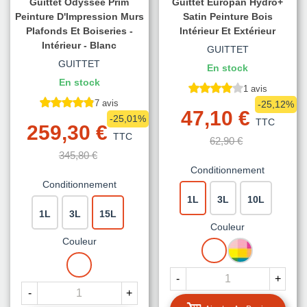
Guittet Odyssée Prim
Guittet Europan Hydro+
Peinture D'Impression Murs
Satin Peinture Bois
Plafonds Et Boiseries -
Intérieur Et Extérieur
Intérieur - Blanc
GUITTET
GUITTET
En stock
En stock
1 avis
7 avis
-25,12%
47,10 €
-25,01%
TTC
259,30 €
TTC
62,90 €
345,80 €
Conditionnement
Conditionnement
1L
3L
10L
1L
3L
15L
Couleur
Couleur
BLANC
MISE
BLANC
A
LA
-
+
TEINTE
-
+