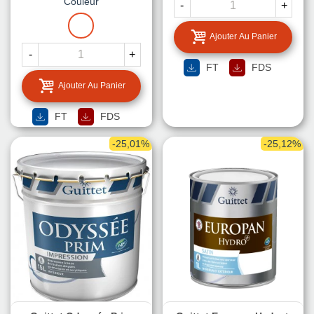
LA
Couleur
-
+
TEINTE
BLANC
Ajouter Au Panier
-
+
FT
FDS
Ajouter Au Panier
FT
FDS
-25,01%
-25,12%