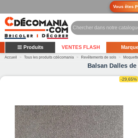
Vous êtes
P
Produits
VENTES FLASH
Marqu
Accueil
>
Tous les produits cdécomania
>
Revêtements de sols
>
Moquett
Balsan Dalles de
-29,65%