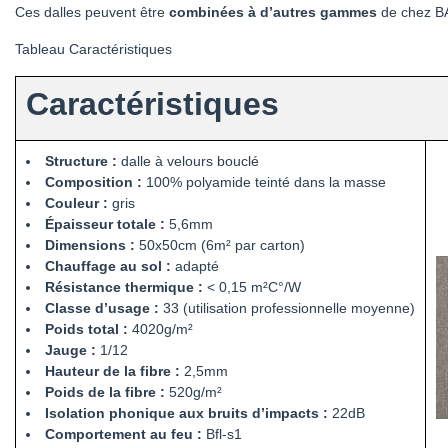
Ces dalles peuvent être
combinées à d’autres gammes
de chez BA
Tableau Caractéristiques
Caractéristiques
Structure :
dalle à velours bouclé
Composition :
100% polyamide teinté dans la masse
Couleur :
gris
Épaisseur totale :
5,6mm
Dimensions :
50x50cm (6m² par carton)
Chauffage au sol :
adapté
Résistance thermique :
< 0,15 m²C°/W
Classe d’usage :
33 (utilisation professionnelle moyenne)
Poids total :
4020g/m²
Jauge :
1/12
Hauteur de la fibre :
2,5mm
Poids de la fibre :
520g/m²
Isolation phonique aux bruits d’impacts :
22dB
Comportement au feu :
Bfl-s1