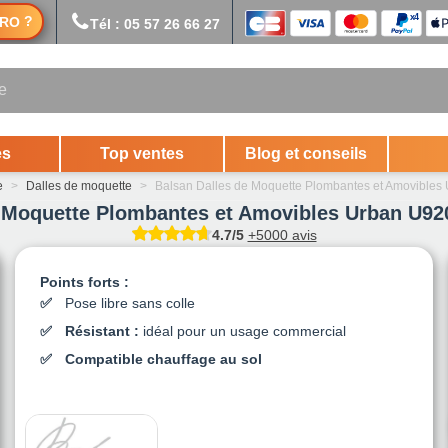
?
RO
Tél : 05 57 26 66 27
es
Top ventes
Blog et conseils
e
>
Dalles de moquette
>
Balsan Dalles de Moquette Plombantes et Amovibles
 Moquette Plombantes et Amovibles Urban U92
4.7/5
+5000 avis
Points forts :
Pose libre sans colle
Résistant :
idéal pour un usage commercial
Compatible chauffage au sol