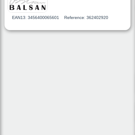
EAN13:
3456400065601
Reference:
362402920