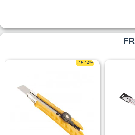
FR
-15,14%