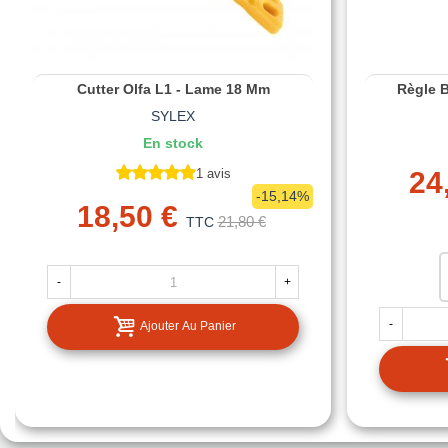
Cutter Olfa L1 - Lame 18 Mm
Règle 
SYLEX
En stock
1 avis
24
-15,14%
18,50 €
21,80 €
TTC
-
+
-
Ajouter Au Panier