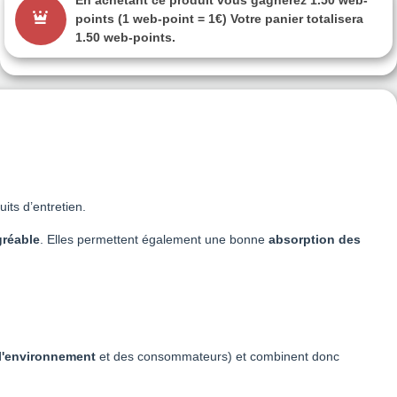
En achetant ce produit vous gagnerez
1.50 web-
points
(1 web-point = 1€) Votre panier totalisera
1.50 web-points
.
its d’entretien.
gréable
. Elles permettent également une bonne
absorption des
 l'environnement
et des consommateurs) et combinent donc