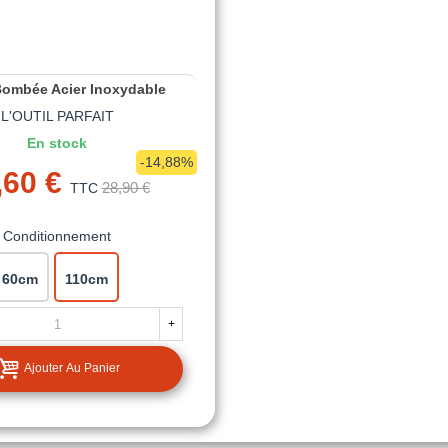
Bombée Acier Inoxydable
L'OUTIL PARFAIT
En stock
-14,88%
,60 €
28,90 €
TTC
Conditionnement
60cm
110cm
+
Ajouter Au Panier