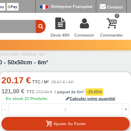
Entreprise Française
Contact
0
Devis 48H
Connexion
Commander
 Urban U920 - 50x50cm - 6m²
0 - 50x50cm - 6m²
20.17 €
TTC
/ M²
28.67 €
/ M²
121,00 €
TTC
172,00 €
/ paquet de 6m²
-29,65%
En stock
21 Produits
Calculer votre quantité
-
+
Ajouter Au Panier