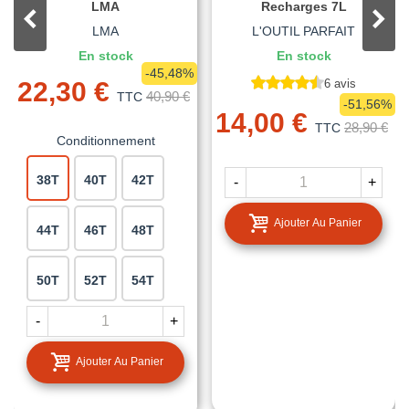
LMA
Recharges 7L
LMA
L'OUTIL PARFAIT
En stock
En stock
-45,48%
22,30 €
6 avis
40,90 €
TTC
-51,56%
14,00 €
28,90 €
TTC
Conditionnement
38T
40T
42T
-
+
Ajouter Au Panier
44T
46T
48T
50T
52T
54T
-
+
Ajouter Au Panier