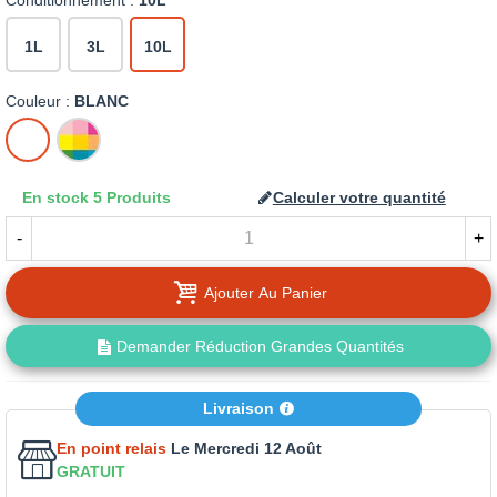
Conditionnement :
10L
1L
3L
10L
Couleur :
BLANC
BLANC
MISE
A
LA
En stock
5 Produits
Calculer votre quantité
TEINTE
-
+
Ajouter Au Panier
Demander Réduction Grandes Quantités
Livraison
En point relais
Le Mercredi 12 Août
GRATUIT