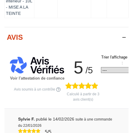
intérieur - 10L
- MISE A LA
TEINTE
AVIS
Trier l'affichage d
5
:
/5
Voir l'attestation de confiance
Avis soumis à un contrôle
Calculé à partir de
3
avis client(s)
Sylvie F.
publié le 14/02/2026
suite à une commande
du 22/01/2026
5/5