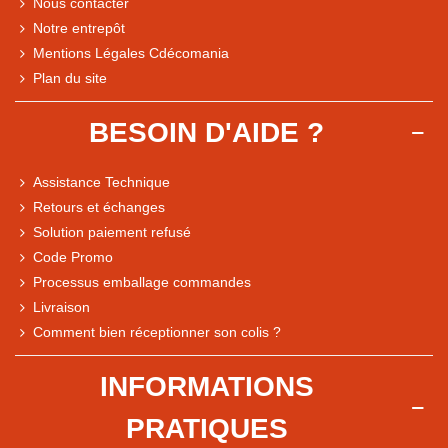
Nous contacter
Notre entrepôt
Mentions Légales Cdécomania
Plan du site
BESOIN D'AIDE ?
Assistance Technique
Retours et échanges
Solution paiement refusé
Code Promo
Processus emballage commandes
Livraison
Note du magasin sur Google
Comment bien réceptionner son colis ?
Comparaison des performances du magasin
+ de 5 500 avis
INFORMATIONS
● Exceptionnel
PRATIQUES
Express, Chez vous, Point relais, Retrait magasin