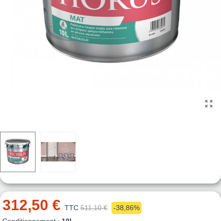
312,50 €
TTC
511,10 €
-38,86%