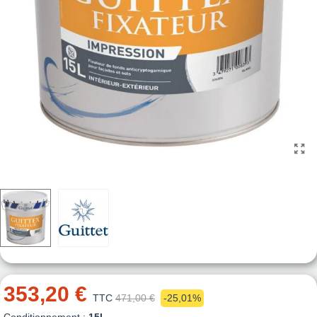
353,20 €
TTC
471,00 €
-25,01%