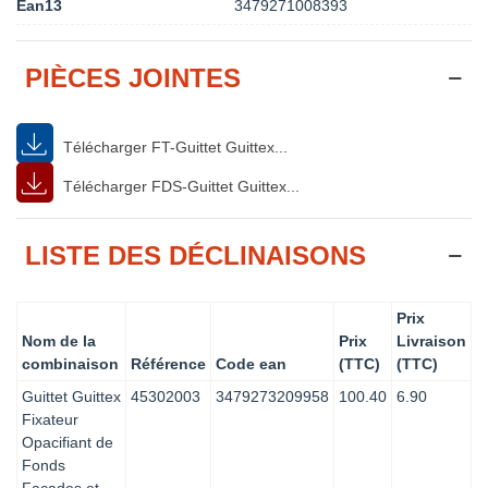
Ean13
3479271008393
PIÈCES JOINTES
Télécharger FT-Guittet Guittex...
Télécharger FDS-Guittet Guittex...
LISTE DES DÉCLINAISONS
Prix
Nom de la
Prix
Livraison
combinaison
Référence
Code ean
(TTC)
(TTC)
Guittet Guittex
45302003
3479273209958
100.40
6.90
Fixateur
Opacifiant de
Fonds
Façades et