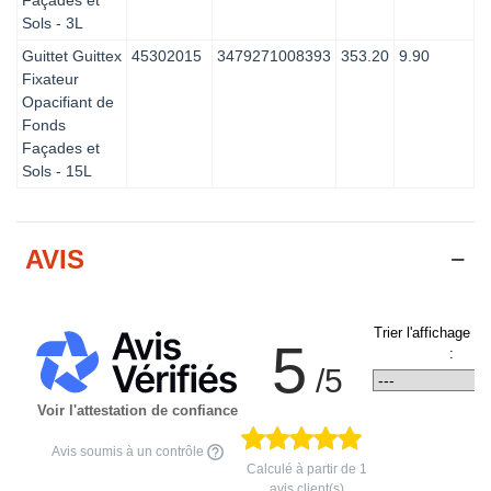
Sols - 3L
Guittet Guittex
45302015
3479271008393
353.20
9.90
Fixateur
Opacifiant de
Fonds
Façades et
Sols - 15L
AVIS
Trier l'affichage d
5
:
/5
Voir l'attestation de confiance
Avis soumis à un contrôle
Calculé à partir de
1
avis client(s)