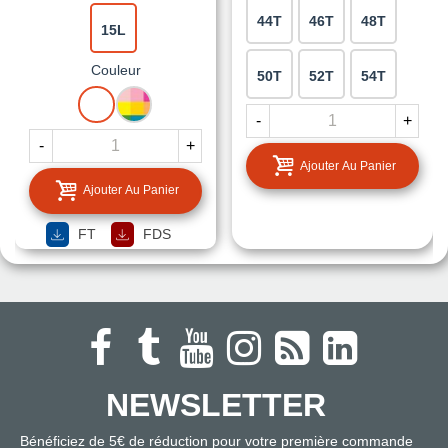
44T
46T
48T
15L
Couleur
50T
52T
54T
BLANC
MISE
A
-
+
LA
-
+
TEINTE
Ajouter Au Panier
Ajouter Au Panier
FT
FDS
NEWSLETTER
Bénéficiez de 5€ de réduction pour votre première commande