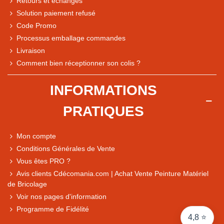
Retours et échanges
Solution paiement refusé
Code Promo
Processus emballage commandes
Livraison
Note du magasin sur Google
Comment bien réceptionner son colis ?
Comparaison des performances du magasin
+ de 5 500 avis
INFORMATIONS
● Exceptionnel
PRATIQUES
Express, Chez vous, Point relais, Retrait magasin
● Exceptionnel
Mon compte
Retours sous 14 jours
Conditions Générales de Vente
Vous êtes PRO ?
Avis clients Cdécomania.com | Achat Vente Peinture Matériel
● Exceptionnel
de Bricolage
CB, PayPal 4x, Google Pay, Apple Pay, Alma
Voir nos pages d'information
Programme de Fidélité
4,8 ⭐