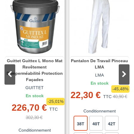
Guittet Guittex L Mono Mat
Pantalon De Travail Pinceau
Revêtement
LMA
D'Imperméabilité Protection
LMA
Façades
En stock
GUITTET
-45,48%
22,30 €
En stock
40,90 €
TTC
-25,01%
226,70 €
TTC
Conditionnement
302,30 €
38T
40T
42T
Conditionnement