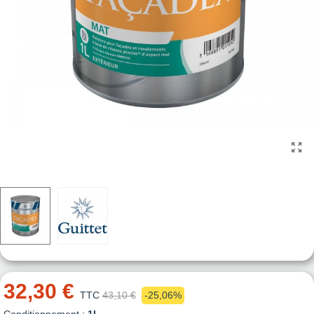
32,30 €
TTC
43,10 €
-25,06%