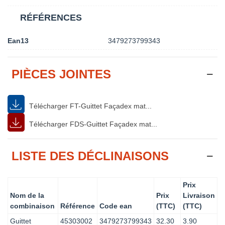
RÉFÉRENCES
Ean13
3479273799343
PIÈCES JOINTES
Télécharger FT-Guittet Façadex mat...
Télécharger FDS-Guittet Façadex mat...
LISTE DES DÉCLINAISONS
Prix
Nom de la
Prix
Livraison
combinaison
Référence
Code ean
(TTC)
(TTC)
Guittet
45303002
3479273799343
32.30
3.90