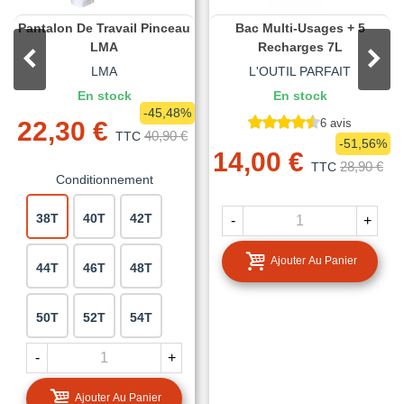
Pantalon De Travail Pinceau
Bac Multi-Usages + 5
LMA
Recharges 7L
LMA
L'OUTIL PARFAIT
En stock
En stock
-45,48%
22,30 €
6 avis
40,90 €
TTC
-51,56%
14,00 €
28,90 €
TTC
Conditionnement
38T
40T
42T
-
+
Ajouter Au Panier
44T
46T
48T
50T
52T
54T
-
+
Ajouter Au Panier