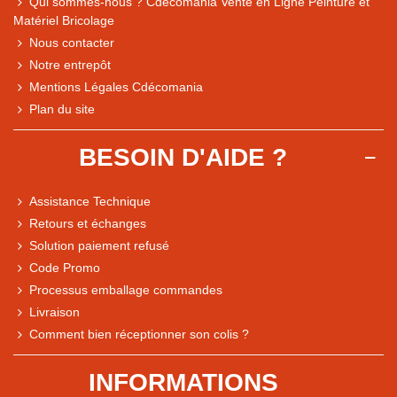
Qui sommes-nous ? Cdécomania Vente en Ligne Peinture et
Matériel Bricolage
Nous contacter
Notre entrepôt
Mentions Légales Cdécomania
Plan du site
BESOIN D'AIDE ?
Assistance Technique
Retours et échanges
Solution paiement refusé
Code Promo
Processus emballage commandes
Livraison
Note du magasin sur Google
Comment bien réceptionner son colis ?
Comparaison des performances du magasin
+ de 5 500 avis
INFORMATIONS