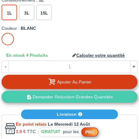
Conditionnement :
1L
1L
3L
15L
Couleur :
BLANC
BLANC
En stock
4 Produits
Calculer votre quantité
-
+
Ajouter Au Panier
Demander Réduction Grandes Quantités
Livraison
En point relais
Le Mercredi 12 Août
3.9 €
TTC
GRATUIT
pour les
PRO