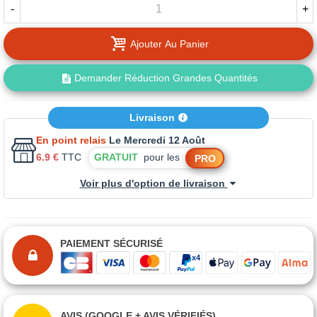
-
+
Ajouter Au Panier
Demander Réduction Grandes Quantités
Livraison
En point relais
Le Mercredi 12 Août
6.9 €
TTC
GRATUIT
pour les
PRO
Voir plus d'option de livraison
PAIEMENT SÉCURISÉ
AVIS (GOOGLE + AVIS VÉRIFIÉS)