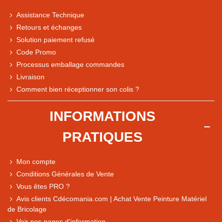
Assistance Technique
Retours et échanges
Solution paiement refusé
Code Promo
Processus emballage commandes
Livraison
Note du magasin sur Google
Comment bien réceptionner son colis ?
Comparaison des performances du magasin
+ de 5 500 avis
INFORMATIONS
● Exceptionnel
PRATIQUES
Express, Chez vous, Point relais, Retrait magasin
● Exceptionnel
Mon compte
Retours sous 14 jours
Conditions Générales de Vente
Vous êtes PRO ?
Avis clients Cdécomania.com | Achat Vente Peinture Matériel
● Exceptionnel
de Bricolage
CB, PayPal 4x, Google Pay, Apple Pay, Alma
Voir nos pages d'information