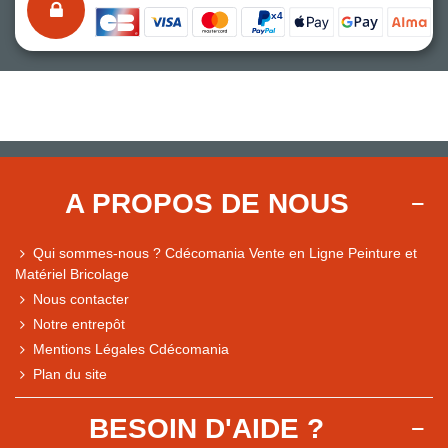
A PROPOS DE NOUS
Qui sommes-nous ? Cdécomania Vente en Ligne Peinture et
Matériel Bricolage
Nous contacter
Notre entrepôt
Mentions Légales Cdécomania
Plan du site
BESOIN D'AIDE ?