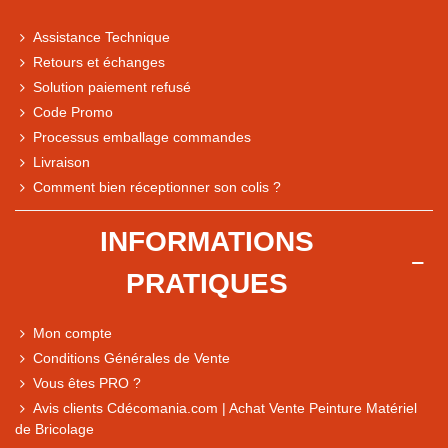
Assistance Technique
Retours et échanges
Solution paiement refusé
Code Promo
Processus emballage commandes
Livraison
Note du magasin sur Google
Comment bien réceptionner son colis ?
Comparaison des performances du magasin
+ de 5 500 avis
INFORMATIONS
● Exceptionnel
PRATIQUES
Express, Chez vous, Point relais, Retrait magasin
● Exceptionnel
Mon compte
Retours sous 14 jours
Conditions Générales de Vente
Vous êtes PRO ?
Avis clients Cdécomania.com | Achat Vente Peinture Matériel
● Exceptionnel
de Bricolage
CB, PayPal 4x, Google Pay, Apple Pay, Alma