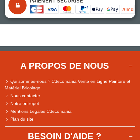
PAIEMENT SÉCURISÉ
A PROPOS DE NOUS
Qui sommes-nous ? Cdécomania Vente en Ligne Peinture et
Matériel Bricolage
Nous contacter
Notre entrepôt
Mentions Légales Cdécomania
Plan du site
BESOIN D'AIDE ?