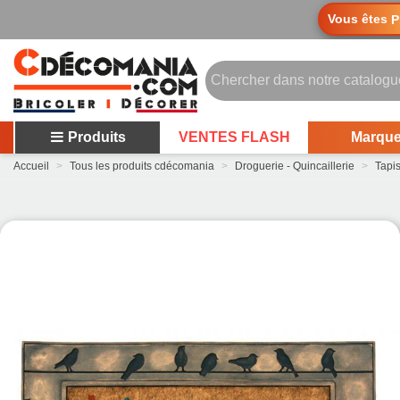
Vous êtes
P
Produits
VENTES FLASH
Marqu
Accueil
>
Tous les produits cdécomania
>
Droguerie - Quincaillerie
>
Tapi