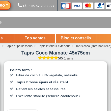
?
RO
Tél : 05 57 26 66 27
es
Top ventes
Blog et conseils
s
>
Tapis et paillassons
>
Tapis intérieur extérieur
>
Tapis coco (fibre naturelle
Tapis Coco Mainate 45x75cm
5/5
1 avis
Points forts :
Fibre de coco 100% végétale, naturelle
Tapis brosse épais et résistant
Retient les saletés et salissures
Excellente stabilité (semelle caoutchouc)