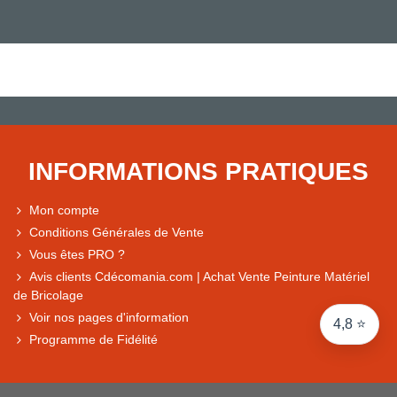
Note du magasin sur Google
Comparaison des performances du magasin
+ de 5 500 avis
● Exceptionnel
Express, Chez vous, Point relais, Retrait magasin
INFORMATIONS PRATIQUES
● Exceptionnel
Retours sous 14 jours
Mon compte
Conditions Générales de Vente
Vous êtes PRO ?
● Exceptionnel
Avis clients Cdécomania.com | Achat Vente Peinture Matériel
CB, PayPal 4x, Google Pay, Apple Pay, Alma
de Bricolage
Voir nos pages d'information
4,8 ⭐
Programme de Fidélité