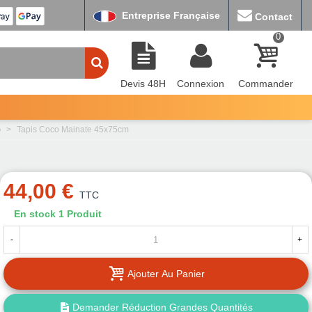
Entreprise Française
Contact
0
Devis 48H
Connexion
Commander
)
>
Tapis Coco Mainate 45x75cm
44,00 €
TTC
En stock
1 Produit
-
+
Ajouter Au Panier
Demander Réduction Grandes Quantités