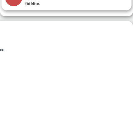
fidélité.
oco.