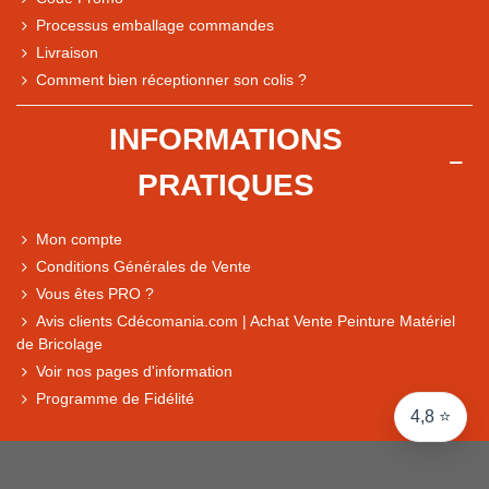
Processus emballage commandes
Livraison
Note du magasin sur Google
Comment bien réceptionner son colis ?
Comparaison des performances du magasin
+ de 5 500 avis
INFORMATIONS
● Exceptionnel
PRATIQUES
Express, Chez vous, Point relais, Retrait magasin
● Exceptionnel
Mon compte
Retours sous 14 jours
Conditions Générales de Vente
Vous êtes PRO ?
Avis clients Cdécomania.com | Achat Vente Peinture Matériel
● Exceptionnel
de Bricolage
CB, PayPal 4x, Google Pay, Apple Pay, Alma
Voir nos pages d'information
Programme de Fidélité
4,8 ⭐