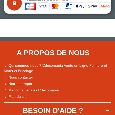
A PROPOS DE NOUS
Qui sommes-nous ? Cdécomania Vente en Ligne Peinture et
Matériel Bricolage
Nous contacter
Notre entrepôt
Mentions Légales Cdécomania
Plan du site
BESOIN D'AIDE ?