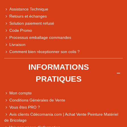
Assistance Technique
Retours et échanges
Solution paiement refusé
Code Promo
Processus emballage commandes
Livraison
Note du magasin sur Google
Comment bien réceptionner son colis ?
Comparaison des performances du magasin
+ de 5 500 avis
INFORMATIONS
● Exceptionnel
PRATIQUES
Express, Chez vous, Point relais, Retrait magasin
● Exceptionnel
Mon compte
Retours sous 14 jours
Conditions Générales de Vente
Vous êtes PRO ?
Avis clients Cdécomania.com | Achat Vente Peinture Matériel
● Exceptionnel
de Bricolage
CB, PayPal 4x, Google Pay, Apple Pay, Alma