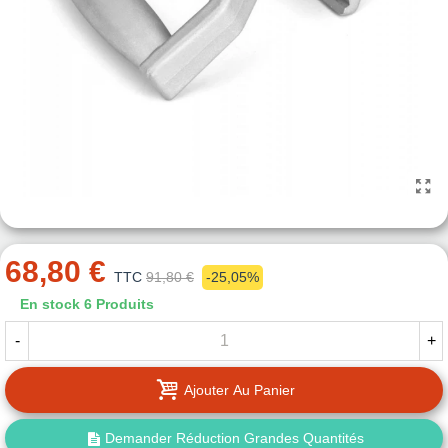
68,80 €
TTC
91,80 €
-25,05%
En stock
6 Produits
-
+
Ajouter Au Panier
Demander Réduction Grandes Quantités