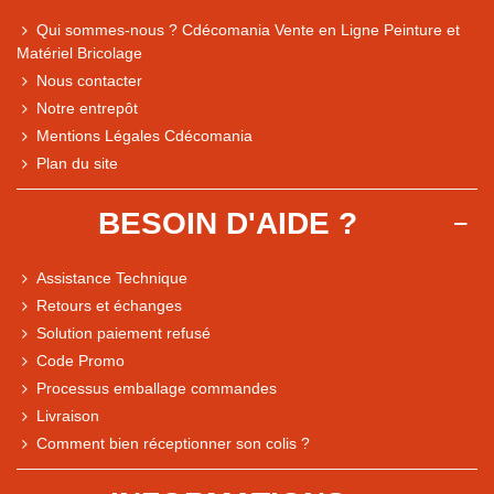
Qui sommes-nous ? Cdécomania Vente en Ligne Peinture et
Matériel Bricolage
Nous contacter
Notre entrepôt
Mentions Légales Cdécomania
Plan du site
BESOIN D'AIDE ?
Assistance Technique
Retours et échanges
Solution paiement refusé
Code Promo
Processus emballage commandes
Livraison
Note du magasin sur Google
Comment bien réceptionner son colis ?
Comparaison des performances du magasin
+ de 5 500 avis