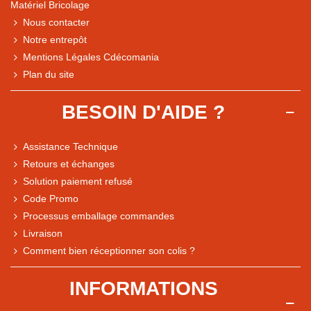
Matériel Bricolage
Nous contacter
Notre entrepôt
Mentions Légales Cdécomania
Plan du site
BESOIN D'AIDE ?
Assistance Technique
Retours et échanges
Solution paiement refusé
Code Promo
Processus emballage commandes
Livraison
Note du magasin sur Google
Comment bien réceptionner son colis ?
Comparaison des performances du magasin
+ de 5 500 avis
INFORMATIONS
● Exceptionnel