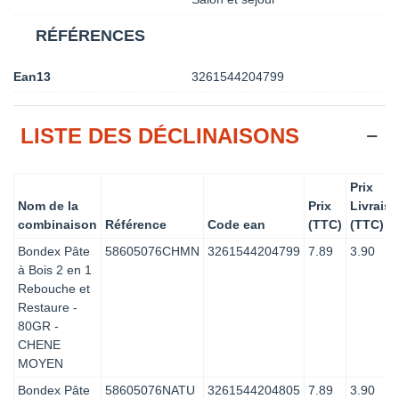
RÉFÉRENCES
Ean13
3261544204799
LISTE DES DÉCLINAISONS
Prix
Nom de la
Prix
Livrais
combinaison
Référence
Code ean
(TTC)
(TTC)
Bondex Pâte
58605076CHMN
3261544204799
7.89
3.90
à Bois 2 en 1
Rebouche et
Restaure -
80GR -
CHENE
MOYEN
Bondex Pâte
58605076NATU
3261544204805
7.89
3.90