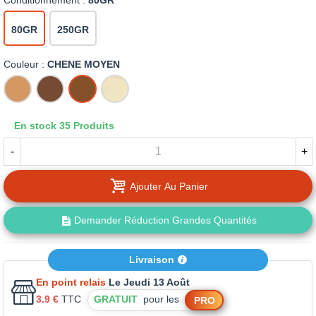
Conditionnement :
80GR
80GR
250GR
Couleur :
CHENE MOYEN
CHENE
CHENE
CHENE
NATUREL
CLAIR
FONCE
MOYEN
En stock
35 Produits
-
+
Ajouter Au Panier
Demander Réduction Grandes Quantités
Livraison
En point relais
Le Jeudi 13 Août
3.9 €
TTC
GRATUIT
pour les
PRO