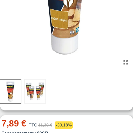
7,89 €
TTC
11,30 €
-30,18%