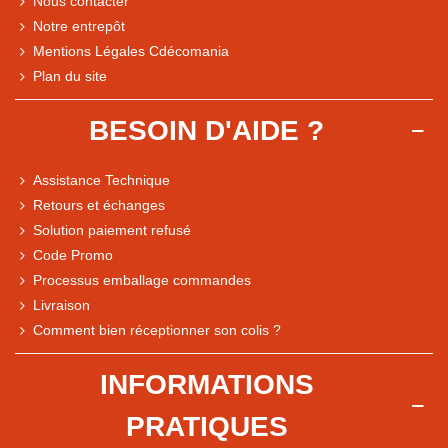
Nous contacter
Notre entrepôt
Mentions Légales Cdécomania
Plan du site
BESOIN D'AIDE ?
Assistance Technique
Retours et échanges
Solution paiement refusé
Code Promo
Processus emballage commandes
Livraison
Note du magasin sur Google
Comment bien réceptionner son colis ?
Comparaison des performances du magasin
+ de 5 500 avis
INFORMATIONS
● Exceptionnel
PRATIQUES
Express, Chez vous, Point relais, Retrait magasin