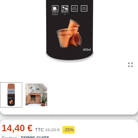
14,40 €
TTC
19,20 €
-25%