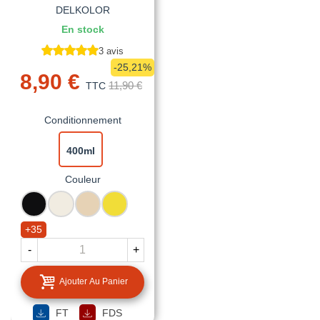
DELKOLOR
En stock
3 avis
-25,21%
8,90 €
11,90 €
TTC
Conditionnement
400ml
Couleur
RAL
RAL
RAL
RAL
9005
9010
1015
1016
NOIR
BLANC
IVOIRE
JAUNE
+35
FONCE
PUR
CLAIR
SOUFRE
-
+
Ajouter Au Panier
FT
FDS