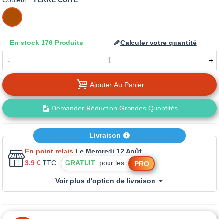
Couleur :
TERRE CUITE
TERRE
CUITE
En stock
176 Produits
Calculer votre quantité
-
+
Ajouter Au Panier
Demander Réduction Grandes Quantités
Livraison
En point relais
Le Mercredi 12 Août
3.9 €
TTC
GRATUIT
pour les
PRO
Voir plus d'option de livraison