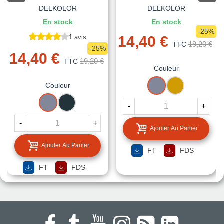
DELKOLOR
DELKOLOR
En stock
En stock
-25%
1 avis
14,40 €
19,20 €
TTC
-25%
14,40 €
19,20 €
TTC
Couleur
ARGENT
OR
Couleur
ARGENT
GRIS
-
+
ANTHRACITE
-
+
Ajouter Au Panier
Ajouter Au Panier
FT
FDS
FT
FDS