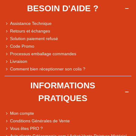
BESOIN D'AIDE ?
Assistance Technique
Retours et échanges
Solution paiement refusé
Code Promo
Processus emballage commandes
Livraison
Note du magasin sur Google
Comment bien réceptionner son colis ?
Comparaison des performances du magasin
+ de 5 500 avis
INFORMATIONS
● Exceptionnel
PRATIQUES
Express, Chez vous, Point relais, Retrait magasin
● Exceptionnel
Mon compte
Retours sous 14 jours
Conditions Générales de Vente
Vous êtes PRO ?