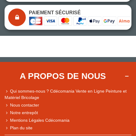
PAIEMENT SÉCURISÉ
A PROPOS DE NOUS
Qui sommes-nous ? Cdécomania Vente en Ligne Peinture et
Matériel Bricolage
Nous contacter
Notre entrepôt
Mentions Légales Cdécomania
Plan du site