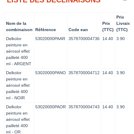
Prix
Nom de la
Prix
Livraiso
combinaison
Référence
Code ean
(TTC)
(TTC)
Delkolor
53020000PAAR
3578700004736
14.40
3.90
peinture en
aérosol effet
pailleté 400
ml - ARGENT
Delkolor
53020000PANO
3578700004712
14.40
3.90
peinture en
aérosol effet
pailleté 400
ml - NOIR
Delkolor
53020000PAOR
3578700004743
14.40
3.90
peinture en
aérosol effet
pailleté 400
ml - OR