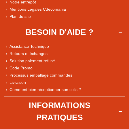
Notre entrepôt
Mentions Légales Cdécomania
Plan du site
BESOIN D'AIDE ?
Assistance Technique
Retours et échanges
Solution paiement refusé
Code Promo
Processus emballage commandes
Livraison
Note du magasin sur Google
Comment bien réceptionner son colis ?
Comparaison des performances du magasin
+ de 5 500 avis
INFORMATIONS
● Exceptionnel
PRATIQUES
Express, Chez vous, Point relais, Retrait magasin