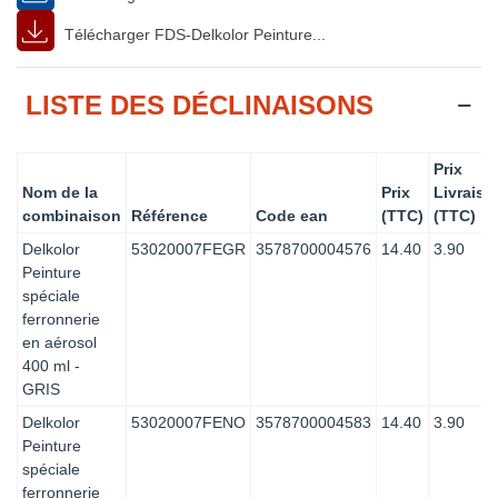
Télécharger FDS-Delkolor Peinture...
LISTE DES DÉCLINAISONS
Prix
Nom de la
Prix
Livraiso
combinaison
Référence
Code ean
(TTC)
(TTC)
Delkolor
53020007FEGR
3578700004576
14.40
3.90
Peinture
spéciale
ferronnerie
en aérosol
400 ml -
GRIS
Delkolor
53020007FENO
3578700004583
14.40
3.90
Peinture
spéciale
ferronnerie