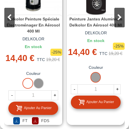
Delkolor Peinture Spéciale
Peinture Jantes Aluminium
Électroménager En Aérosol
Delkolor En Aérosol 400 Ml
400 Ml
DELKOLOR
DELKOLOR
En stock
-25%
En stock
14,40 €
-25%
19,20 €
TTC
14,40 €
19,20 €
TTC
Couleur
Couleur
RAL
BLANC
GRIS
9006
METAL
ALUMINIUM
-
+
BLANC
-
+
Ajouter Au Panier
Ajouter Au Panier
FT
FDS