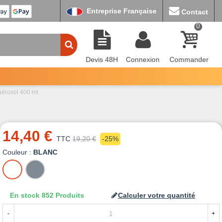
Entreprise Française
Contact
0
Devis 48H
Connexion
Commander
 aérosol 400 ml
14,40 €
TTC
19,20 €
-25%
Couleur :
BLANC
BLANC
GRIS
En stock
852 Produits
Calculer votre quantité
-
+