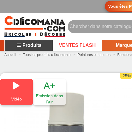
Vous êtes
P
Produits
VENTES FLASH
Marqu
Accueil
>
Tous les produits cdécomania
>
Peintures et Lasures
>
Bombes d
-25%
A+
Emission dans
Vidéo
l'air