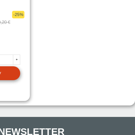
-25%
,20 €
+
r
NEWSLETTER