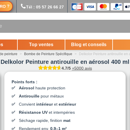
?
RO
Tél : 05 57 26 66 27
es
Top ventes
Blog et conseils
e peinture
>
Bombe de Peinture Spécifique
>
Delkolor Peinture antirouille en
Delkolor Peinture antirouille en aérosol 400 ml
4.7/5
+5000 avis
Points forts :
Aérosol
haute protection
Antirouille
pour métaux
Convient
intérieur
et
extérieur
Résistance UV
et intempéries
Séchage rapide, finition
mat
Rendement env.
0,9–1 m²