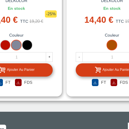
DELKOLOR
DELKOLOR
En stock
En stock
-25%
,40 €
14,40 €
19,20 €
19
TTC
TTC
Couleur
Couleur
ROUGE
ARGENT
NOIR
TERRE
CUITE
+
-
Ajouter Au Panier
Ajouter Au Panie
FT
FDS
FT
FDS