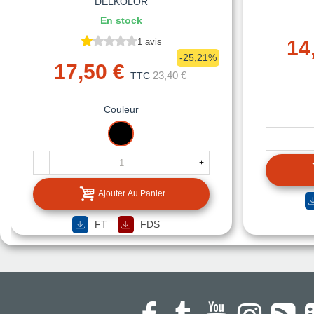
DELKOLOR
En stock
1 avis
14
-25,21%
17,50 €
23,40 €
TTC
Couleur
NOIR
-
-
+
Ajouter Au Panier
FT
FDS