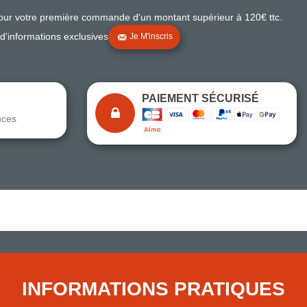
pour votre première commande d'un montant supérieur à 120€ ttc.
 d'informations exclusives
Je M'inscris
PAIEMENT SÉCURISÉ
nces
Note du magasin sur Google
Comparaison des performances du magasin
+ de 5 500 avis
● Exceptionnel
Express, Chez vous, Point relais, Retrait magasin
INFORMATIONS PRATIQUES
● Exceptionnel
Retours sous 14 jours