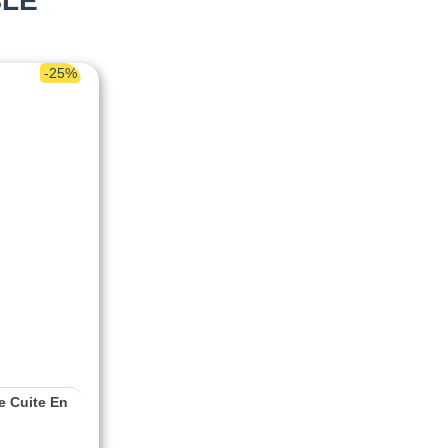
BLE
-25%
re Cuite En