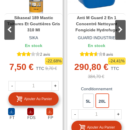
Sikaseal 189 Mastic
Anti M Guard 2 En 1
Toitures Et Gouttières Gris
Concentré Nettoyant
310 Ml
Fongicide Hydrofuge
SIKA
GUARD INDUSTRIE
En stock
En stock
2 avis
8 avis
-22,68%
-24,41%
7,50 €
290,80 €
9,70 €
TTC
TTC
384,70 €
-
+
Conditionnement
Ajouter Au Panier
5L
20L
-
+
FT
FDS
FP
Ajouter Au Panier