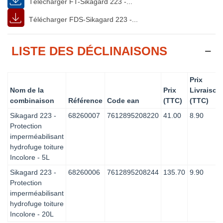
Télécharger FT-Sikagard 223 -...
Télécharger FDS-Sikagard 223 -...
LISTE DES DÉCLINAISONS
Prix
Nom de la
Prix
Livraison
combinaison
Référence
Code ean
(TTC)
(TTC)
Sikagard 223 -
68260007
7612895208220
41.00
8.90
Protection
imperméabilisant
hydrofuge toiture
Incolore - 5L
Sikagard 223 -
68260006
7612895208244
135.70
9.90
Protection
imperméabilisant
hydrofuge toiture
Incolore - 20L