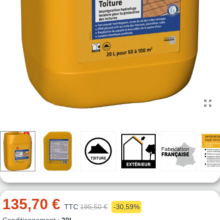
135,70 €
TTC
195,50 €
-30,59%