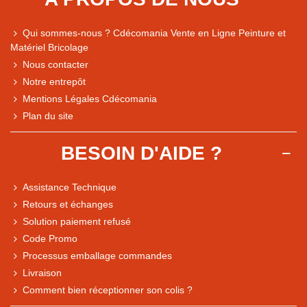
Qui sommes-nous ? Cdécomania Vente en Ligne Peinture et
Matériel Bricolage
Nous contacter
Notre entrepôt
Mentions Légales Cdécomania
Plan du site
BESOIN D'AIDE ?
Assistance Technique
Retours et échanges
Solution paiement refusé
Code Promo
Processus emballage commandes
Livraison
Note du magasin sur Google
Comment bien réceptionner son colis ?
Comparaison des performances du magasin