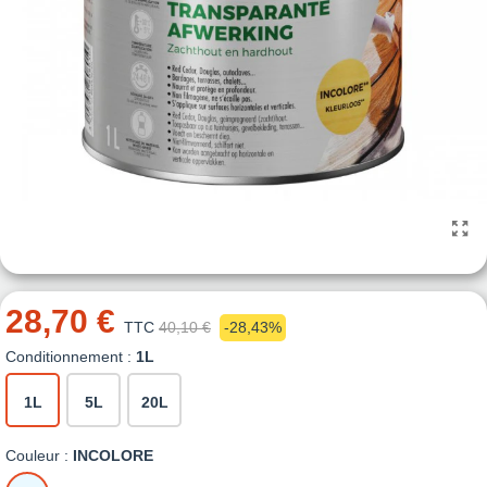
28,70 €
TTC
40,10 €
-28,43%
Conditionnement :
1L
1L
5L
20L
Couleur :
INCOLORE
INCOLORE