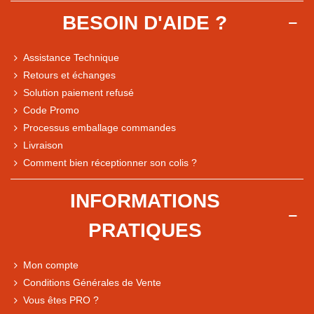
BESOIN D'AIDE ?
Assistance Technique
Retours et échanges
Solution paiement refusé
Code Promo
Processus emballage commandes
Livraison
Note du magasin sur Google
Comment bien réceptionner son colis ?
Comparaison des performances du magasin
+ de 5 500 avis
INFORMATIONS
● Exceptionnel
PRATIQUES
Express, Chez vous, Point relais, Retrait magasin
● Exceptionnel
Mon compte
Retours sous 14 jours
Conditions Générales de Vente
Vous êtes PRO ?