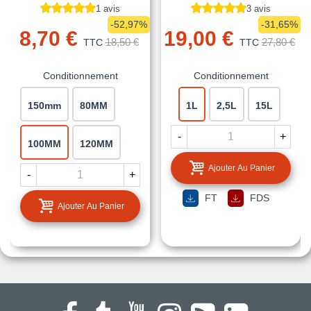
1 avis
3 avis
-52,97%
-31,65%
8,70 €
19,00 €
18,50 €
27,80 €
TTC
TTC
Conditionnement
Conditionnement
150mm
80MM
1L
2,5L
15L
-
+
100MM
120MM
Ajouter Au Panier
-
+
FT
FDS
Ajouter Au Panier