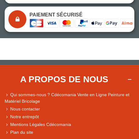
PAIEMENT SÉCURISÉ
A PROPOS DE NOUS
Qui sommes-nous ? Cdécomania Vente en Ligne Peinture et
Matériel Bricolage
Nous contacter
Notre entrepôt
Mentions Légales Cdécomania
Plan du site