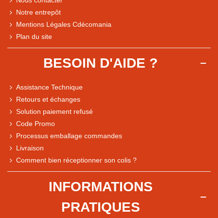
Notre entrepôt
Mentions Légales Cdécomania
Plan du site
BESOIN D'AIDE ?
Assistance Technique
Retours et échanges
Solution paiement refusé
Code Promo
Processus emballage commandes
Livraison
Note du magasin sur Google
Comment bien réceptionner son colis ?
Comparaison des performances du magasin
+ de 5 500 avis
INFORMATIONS
● Exceptionnel
PRATIQUES
Express, Chez vous, Point relais, Retrait magasin