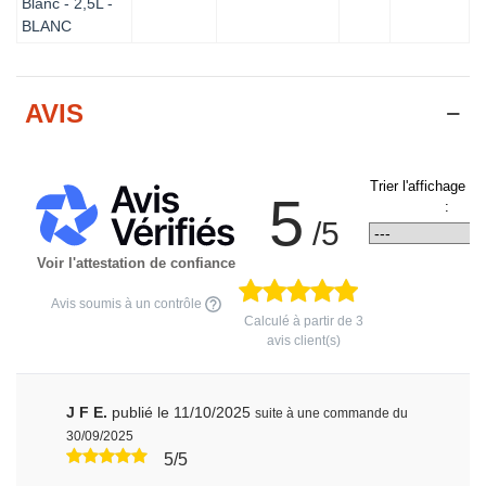
Blanc - 2,5L -
BLANC
AVIS
Trier l'affichage d
5
:
/5
Voir l'attestation de confiance
Avis soumis à un contrôle
Calculé à partir de
3
avis client(s)
J F E.
publié le 11/10/2025
suite à une commande du
30/09/2025
5/5