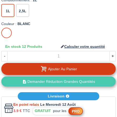
Conditionnement :
1L
1L
2,5L
Couleur :
BLANC
BLANC
En stock
12 Produits
Calculer votre quantité
-
+
Ajouter Au Panier
Demander Réduction Grandes Quantités
Livraison
En point relais
Le Mercredi 12 Août
3.9 €
TTC
GRATUIT
pour les
PRO