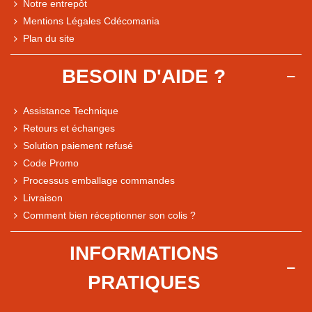
Notre entrepôt
Mentions Légales Cdécomania
Plan du site
BESOIN D'AIDE ?
Assistance Technique
Retours et échanges
Solution paiement refusé
Code Promo
Processus emballage commandes
Livraison
Note du magasin sur Google
Comment bien réceptionner son colis ?
Comparaison des performances du magasin
+ de 5 500 avis
INFORMATIONS
● Exceptionnel
PRATIQUES
Express, Chez vous, Point relais, Retrait magasin