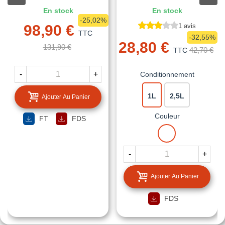
En stock
En stock
-25,02%
98,90 €
1 avis
TTC
-32,55%
28,80 €
131,90 €
42,70 €
TTC
-
+
Conditionnement
1L
2,5L
Ajouter Au Panier
Couleur
FT
FDS
BLANC
-
+
Ajouter Au Panier
FDS