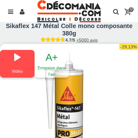
0
Sikaflex 147 Métal Colle mono composante
380g
4.7/5
+5000 avis
-29,13%
A+
Emission dans
Vidéo
l'air