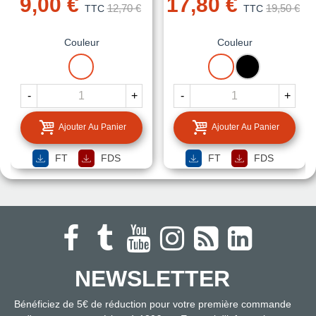
9,00 €
17,80 €
12,70 €
19,50 €
TTC
TTC
Couleur
Couleur
BLANC
BLANC
NOIR
-
+
-
+
Ajouter Au Panier
Ajouter Au Panier
FT
FDS
FT
FDS
NEWSLETTER
Bénéficiez de 5€ de réduction pour votre première commande