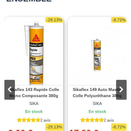
-29,13%
-8,72%
Sikaflex 143 Rapide Colle
Sikaflex 149 Auto Mastic
Mono Composante 380g
Colle Polyuréthane 380g
SIKA
SIKA
En stock
En stock
2 avis
2 avis
-29,13%
-8,72%