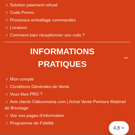
Solution paiement refusé
Code Promo
Processus emballage commandes
Livraison
Note du magasin sur Google
Comment bien réceptionner son colis ?
Comparaison des performances du magasin
+ de 5 500 avis
INFORMATIONS
● Exceptionnel
PRATIQUES
Express, Chez vous, Point relais, Retrait magasin
● Exceptionnel
Mon compte
Retours sous 14 jours
Conditions Générales de Vente
Vous êtes PRO ?
Avis clients Cdécomania.com | Achat Vente Peinture Matériel
● Exceptionnel
de Bricolage
CB, PayPal 4x, Google Pay, Apple Pay, Alma
Voir nos pages d'information
Programme de Fidélité
4,8 ⭐