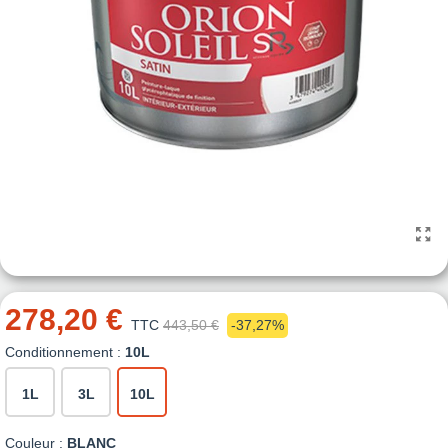
278,20 €
TTC
443,50 €
-37,27%
Conditionnement :
10L
1L
3L
10L
Couleur :
BLANC