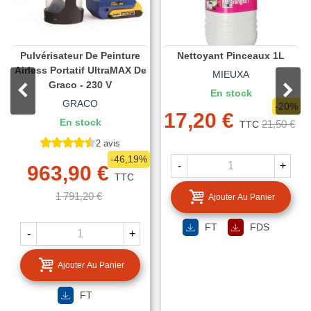
Pulvérisateur De Peinture
Nettoyant Pinceaux 1L
Airless Portatif UltraMAX De
MIEUXA
Graco - 230 V
En stock
GRACO
-20%
17,20 €
En stock
21,50 €
TTC
2 avis
-46,19%
-
+
963,90 €
TTC
1 791,20 €
Ajouter Au Panier
FT
FDS
-
+
Ajouter Au Panier
FT