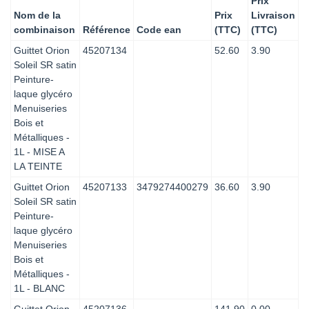
Prix
Nom de la
Prix
Livraison
combinaison
Référence
Code ean
(TTC)
(TTC)
Guittet Orion
45207134
52.60
3.90
Soleil SR satin
Peinture-
laque glycéro
Menuiseries
Bois et
Métalliques -
1L - MISE A
LA TEINTE
Guittet Orion
45207133
3479274400279
36.60
3.90
Soleil SR satin
Peinture-
laque glycéro
Menuiseries
Bois et
Métalliques -
1L - BLANC
Guittet Orion
45207136
141.90
0.00