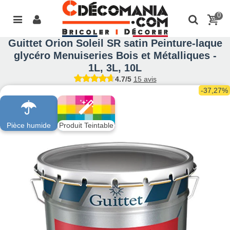
0
Guittet Orion Soleil SR satin Peinture-laque
glycéro Menuiseries Bois et Métalliques -
1L, 3L, 10L
4.7/5
15 avis
-37,27%
Pièce humide
Produit Teintable