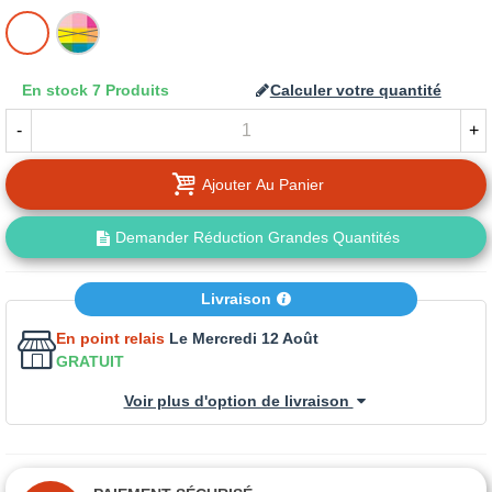
BLANC
MISE
A
LA
En stock
7 Produits
Calculer votre quantité
TEINTE
-
+
Ajouter Au Panier
Demander Réduction Grandes Quantités
Livraison
En point relais
Le Mercredi 12 Août
GRATUIT
Voir plus d'option de livraison