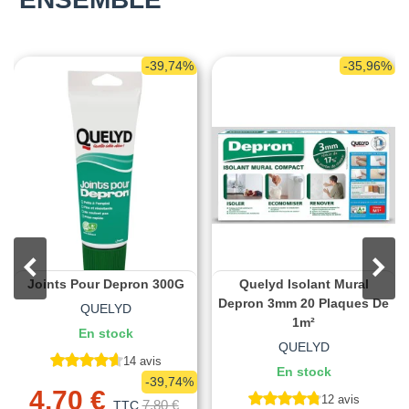
-39,74%
-35,96%
Joints Pour Depron 300G
Quelyd Isolant Mural
Depron 3mm 20 Plaques De
QUELYD
1m²
En stock
QUELYD
14 avis
En stock
-39,74%
4,70 €
12 avis
7,80 €
TTC