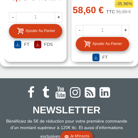
-35,96%
58,60 €
91,50 €
TTC
-
+
-
+
Ajouter Au Panier
Ajouter Au Panier
FT
FDS
FT
NEWSLETTER
Bénéficiez de 5€ de réduction pour votre première commande
d'un montant supérieur à 120€ ttc. Et aussi d'informations
exclusives
Je M'inscris