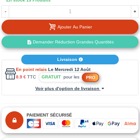
En stock
19 Produits
-
+
Ajouter Au Panier
Demander Réduction Grandes Quantités
Livraison
En point relais
Le Mercredi 12 Août
8.9 €
TTC
GRATUIT
pour les
PRO
Voir plus d'option de livraison
PAIEMENT SÉCURISÉ