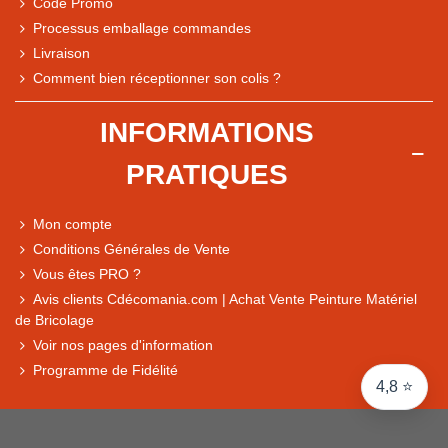
Code Promo
Processus emballage commandes
Livraison
Note du magasin sur Google
Comment bien réceptionner son colis ?
Comparaison des performances du magasin
+ de 5 500 avis
INFORMATIONS
● Exceptionnel
PRATIQUES
Express, Chez vous, Point relais, Retrait magasin
● Exceptionnel
Mon compte
Retours sous 14 jours
Conditions Générales de Vente
Vous êtes PRO ?
Avis clients Cdécomania.com | Achat Vente Peinture Matériel
● Exceptionnel
de Bricolage
CB, PayPal 4x, Google Pay, Apple Pay, Alma
Voir nos pages d'information
Programme de Fidélité
4,8 ⭐