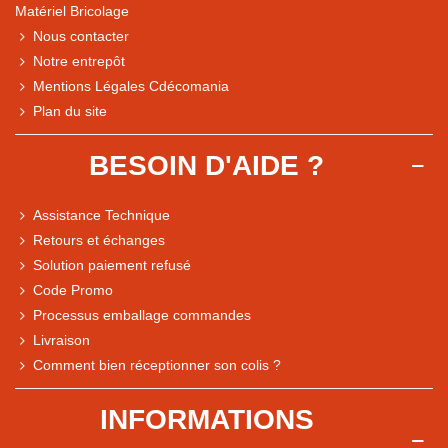
Matériel Bricolage
Nous contacter
Notre entrepôt
Mentions Légales Cdécomania
Plan du site
BESOIN D'AIDE ?
Assistance Technique
Retours et échanges
Solution paiement refusé
Code Promo
Processus emballage commandes
Livraison
Note du magasin sur Google
Comment bien réceptionner son colis ?
Comparaison des performances du magasin
+ de 5 500 avis
INFORMATIONS