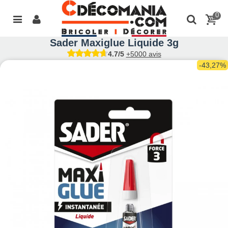
0
Sader Maxiglue Liquide 3g
4.7/5
+5000 avis
-43,27%