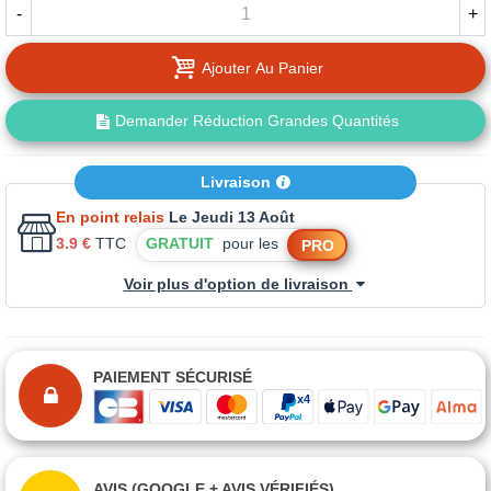
-
+
Ajouter Au Panier
Demander Réduction Grandes Quantités
Livraison
En point relais
Le Jeudi 13 Août
3.9 €
TTC
GRATUIT
pour les
PRO
Voir plus d'option de livraison
PAIEMENT SÉCURISÉ
AVIS (GOOGLE + AVIS VÉRIFIÉS)