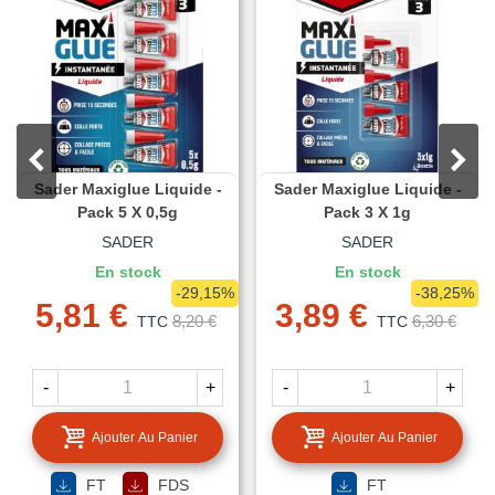
Sader Maxiglue Liquide -
Sader Maxiglue Liquide -
Pack 5 X 0,5g
Pack 3 X 1g
SADER
SADER
En stock
En stock
-29,15%
-38,25%
5,81 €
3,89 €
8,20 €
6,30 €
TTC
TTC
-
+
-
+
Ajouter Au Panier
Ajouter Au Panier
FT
FDS
FT