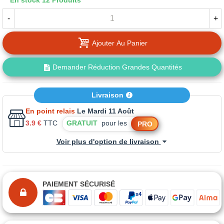
En stock
12 Produits
-
+
Ajouter Au Panier
Demander Réduction Grandes Quantités
Livraison
En point relais
Le Mardi 11 Août
3.9 €
TTC
GRATUIT
pour les
PRO
Voir plus d'option de livraison
PAIEMENT SÉCURISÉ