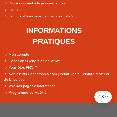
Processus emballage commandes
Livraison
Note du magasin sur Google
Comment bien réceptionner son colis ?
Comparaison des performances du magasin
+ de 5 500 avis
INFORMATIONS
● Exceptionnel
PRATIQUES
Express, Chez vous, Point relais, Retrait magasin
● Exceptionnel
Mon compte
Retours sous 14 jours
Conditions Générales de Vente
Vous êtes PRO ?
Avis clients Cdécomania.com | Achat Vente Peinture Matériel
● Exceptionnel
de Bricolage
CB, PayPal 4x, Google Pay, Apple Pay, Alma
Voir nos pages d'information
Programme de Fidélité
4,8 ⭐